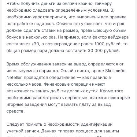
Чтобы получить деньги из онлайн казино, геймеру
необходимо следовать определённым условиям. В,
необходимо удостовериться, что выполнены все правила
по отработке подарков. Обычно это указывает, что игрок
должен сделать ставки на размер, превышающую объем
бонуса в несколько раз. Например, если фактор вейджера
составляет x30, а вознаграждение равен 1000 рублей, то
общая размер пари должна составить 30 000 рублей.
Время обслуживания заявок на вывод определяются от
используемого варианта. Онлайн счета, вроде Skrill либо
Neteller, проводятся оперативнее — как правило в
несколько часов. Финансовые операции имеют
возможность занять до 5-ти деловых суток. Кроме того
необходимо рассматривать вероятные платежи: некоторые
игорные заведения могут взимать плату за вывод
средств.
Следует помнить о необходимости идентификации
учетной записи. Данная типовая процесс для защиты