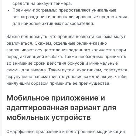
средств на аккаунт геймера.
Премиум-программы: предоставляют уникальные
вознаграждения и персонализированные предложения
для наиболее активных пользователей.
Важно подчеркнуть, что правила возврата кешбэка могут
различаться. Скажем, отдельные онлайн-казино
запрашивают осуществления заданного количества пари
перед активацией кэшбэка. Также необходимо принимать
во внимание сроки действия бонусов и минимальные
суммы для вывода. Таким путем, участникам, советуется
скрупулезно рассматривать условия каждой акции, чтобы
наилучшим образом применить ее преимущества.
Мобильное приложение и
адаптированная вариант для
мобильных устройств
Смартфонные приложения и подстроенные модификации