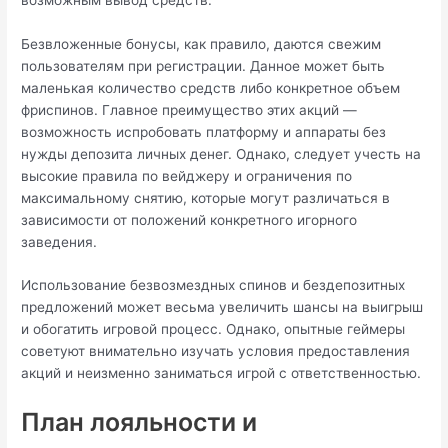
Безвложенные бонусы, как правило, даются свежим
пользователям при регистрации. Данное может быть
маленькая количество средств либо конкретное объем
фриспинов. Главное преимущество этих акций —
возможность испробовать платформу и аппараты без
нужды депозита личных денег. Однако, следует учесть на
высокие правила по вейджеру и ограничения по
максимальному снятию, которые могут различаться в
зависимости от положений конкретного игорного
заведения.
Использование безвозмездных спинов и бездепозитных
предложений может весьма увеличить шансы на выигрыш
и обогатить игровой процесс. Однако, опытные геймеры
советуют внимательно изучать условия предоставления
акций и неизменно заниматься игрой с ответственностью.
План лояльности и