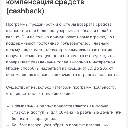
компенсация средств
(cashback)
Программы преданности и системы возврата средств
становятся все более популярными в области онлайн
казино. Они не только приманивают новых игроков, но и
поддерживают постоянных пользователей. Главным
преимуществом подобных программ выступает опция
получать компенсацию доли потраченных средств, что
превращает развлечение более выгодной и интересной.
Игроки способны надеяться на кэшбэк от 5% до 20% от
объема своих ставок в зависимости от ранга лояльности.
Существует несколько категорий программ лояльности,
что предоставляют онлайн казино:
Премиальные баллы: предоставляются за любую
ставку, и доступны для обмена на реальные деньги или
бесплатные вращения.
Кешбэк: возвращает обратно процент потерянных