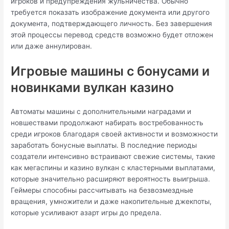
игроков и предупреждения жульничества. Обычно
требуется показать изображение документа или другого
документа, подтверждающего личность. Без завершения
этой процессы перевод средств возможно будет отложен
или даже аннулирован.
Игровые машины с бонусами и
новинками вулкан казино
Автоматы машины с дополнительными наградами и
новшествами продолжают набирать востребованность
среди игроков благодаря своей активности и возможности
заработать бонусные выплаты. В последние периоды
создатели интенсивно встраивают свежие системы, такие
как мегаспины и казино вулкан с кластерными выплатами,
которые значительно расширяют вероятность выигрыша.
Геймеры способны рассчитывать на безвозмездные
вращения, умножители и даже накопительные джекпоты,
которые усиливают азарт игры до предела.