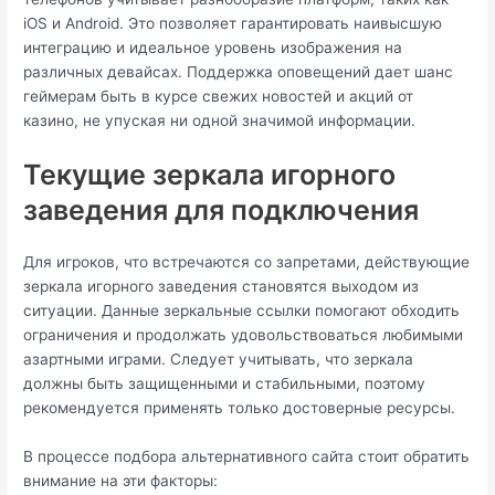
iOS и Android. Это позволяет гарантировать наивысшую
интеграцию и идеальное уровень изображения на
различных девайсах. Поддержка оповещений дает шанс
геймерам быть в курсе свежих новостей и акций от
казино, не упуская ни одной значимой информации.
Текущие зеркала игорного
заведения для подключения
Для игроков, что встречаются со запретами, действующие
зеркала игорного заведения становятся выходом из
ситуации. Данные зеркальные ссылки помогают обходить
ограничения и продолжать удовольствоваться любимыми
азартными играми. Следует учитывать, что зеркала
должны быть защищенными и стабильными, поэтому
рекомендуется применять только достоверные ресурсы.
В процессе подбора альтернативного сайта стоит обратить
внимание на эти факторы: