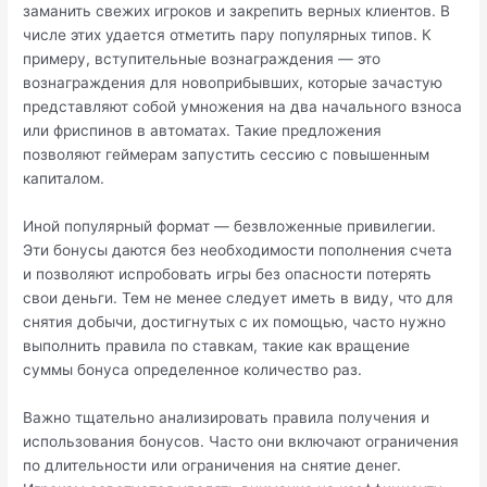
заманить свежих игроков и закрепить верных клиентов. В
числе этих удается отметить пару популярных типов. К
примеру, вступительные вознаграждения — это
вознаграждения для новоприбывших, которые зачастую
представляют собой умножения на два начального взноса
или фриспинов в автоматах. Такие предложения
позволяют геймерам запустить сессию с повышенным
капиталом.
Иной популярный формат — безвложенные привилегии.
Эти бонусы даются без необходимости пополнения счета
и позволяют испробовать игры без опасности потерять
свои деньги. Тем не менее следует иметь в виду, что для
снятия добычи, достигнутых с их помощью, часто нужно
выполнить правила по ставкам, такие как вращение
суммы бонуса определенное количество раз.
Важно тщательно анализировать правила получения и
использования бонусов. Часто они включают ограничения
по длительности или ограничения на снятие денег.