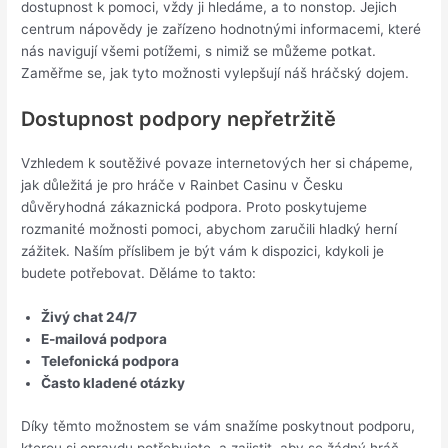
dostupnost k pomoci, vždy ji hledáme, a to nonstop. Jejich
centrum nápovědy je zařízeno hodnotnými informacemi, které
nás navigují všemi potížemi, s nimiž se můžeme potkat.
Zaměřme se, jak tyto možnosti vylepšují náš hráčský dojem.
Dostupnost podpory nepřetržitě
Vzhledem k soutěživé povaze internetových her si chápeme,
jak důležitá je pro hráče v Rainbet Casinu v Česku
důvěryhodná zákaznická podpora. Proto poskytujeme
rozmanité možnosti pomoci, abychom zaručili hladký herní
zážitek. Naším příslibem je být vám k dispozici, kdykoli je
budete potřebovat. Děláme to takto:
Živý chat 24/7
E-mailová podpora
Telefonická podpora
Často kladené otázky
Díky těmto možnostem se vám snažíme poskytnout podporu,
kterou si opravdu potřebujete, a zajistit, aby se žádný hráč