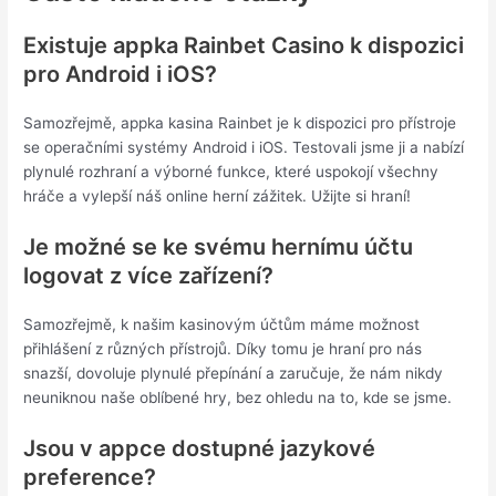
Existuje appka Rainbet Casino k dispozici
pro Android i iOS?
Samozřejmě, appka kasina Rainbet je k dispozici pro přístroje
se operačními systémy Android i iOS. Testovali jsme ji a nabízí
plynulé rozhraní a výborné funkce, které uspokojí všechny
hráče a vylepší náš online herní zážitek. Užijte si hraní!
Je možné se ke svému hernímu účtu
logovat z více zařízení?
Samozřejmě, k našim kasinovým účtům máme možnost
přihlášení z různých přístrojů. Díky tomu je hraní pro nás
snazší, dovoluje plynulé přepínání a zaručuje, že nám nikdy
neuniknou naše oblíbené hry, bez ohledu na to, kde se jsme.
Jsou v appce dostupné jazykové
preference?