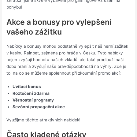
Zkrátka, jsme skvěle vybaveni pro gamingové vzrušení na
pohybu!
Akce a bonusy pro vylepšení
vašeho zážitku
Nabídky a bonusy mohou podstatně vylepšit náš herní zážitek
v kasinu Rainbet, zejména pro hráče v Česku. Tyto nabídky
nejen zvyšují hodnotu našich vkladů, ale také prodlouží naši
dobu hraní a zvyšují naše pravděpodobnosti na výhry. Zde je
to, na co se můžeme spolehnout při zkoumání promo akcí:
Uvítací bonus
Roztočení zdarma
Věrnostní programy
Sezónní propagační akce
Využijme těchto atraktivních nabídek!
Často kladené otázky