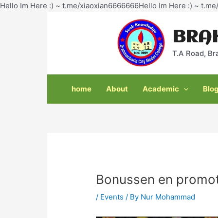
Hello Im Here :) ~ t.me/xiaoxian6666666Hello Im Here :) ~ t.m
Post
navigation
BRA
T.A Road, Br
home
About
Academic
Blo
Bonussen en promoti
/
Events
/ By
Nur Mohammad