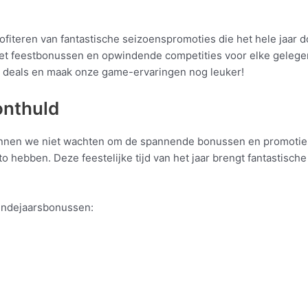
ofiteren van fantastische seizoenspromoties die het hele jaar 
et feestbonussen en opwindende competities voor elke gelegenhe
ke deals en maak onze game-ervaringen nog leuker!
onthuld
nnen we niet wachten om de spannende bonussen en promoties
tto hebben. Deze feestelijke tijd van het jaar brengt fantastisc
eindejaarsbonussen: