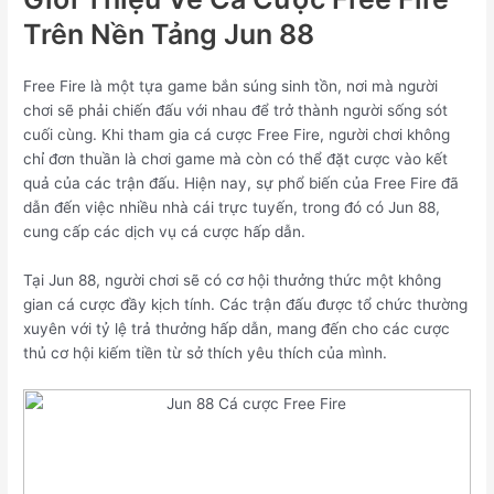
Trên Nền Tảng Jun 88
Free Fire là một tựa game bắn súng sinh tồn, nơi mà người
chơi sẽ phải chiến đấu với nhau để trở thành người sống sót
cuối cùng. Khi tham gia cá cược Free Fire, người chơi không
chỉ đơn thuần là chơi game mà còn có thể đặt cược vào kết
quả của các trận đấu. Hiện nay, sự phổ biến của Free Fire đã
dẫn đến việc nhiều nhà cái trực tuyến, trong đó có Jun 88,
cung cấp các dịch vụ cá cược hấp dẫn.
Tại Jun 88, người chơi sẽ có cơ hội thưởng thức một không
gian cá cược đầy kịch tính. Các trận đấu được tổ chức thường
xuyên với tỷ lệ trả thưởng hấp dẫn, mang đến cho các cược
thủ cơ hội kiếm tiền từ sở thích yêu thích của mình.