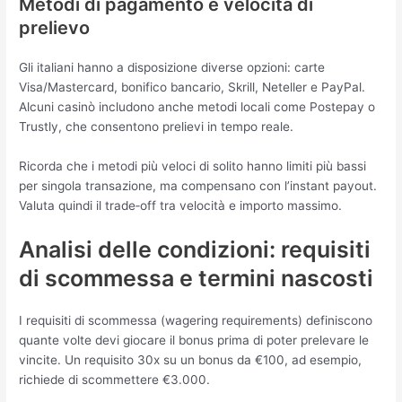
Metodi di pagamento e velocità di
prelievo
Gli italiani hanno a disposizione diverse opzioni: carte
Visa/Mastercard, bonifico bancario, Skrill, Neteller e PayPal.
Alcuni casinò includono anche metodi locali come Postepay o
Trustly, che consentono prelievi in tempo reale.
Ricorda che i metodi più veloci di solito hanno limiti più bassi
per singola transazione, ma compensano con l’instant payout.
Valuta quindi il trade‑off tra velocità e importo massimo.
Analisi delle condizioni: requisiti
di scommessa e termini nascosti
I requisiti di scommessa (wagering requirements) definiscono
quante volte devi giocare il bonus prima di poter prelevare le
vincite. Un requisito 30x su un bonus da €100, ad esempio,
richiede di scommettere €3.000.