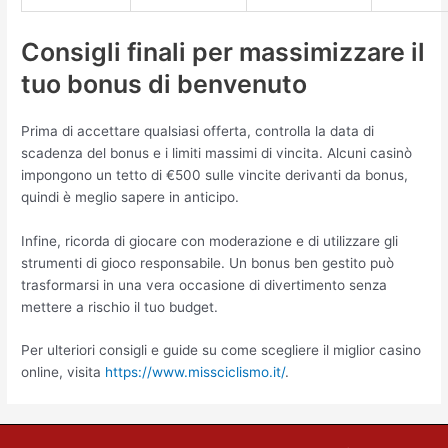
Consigli finali per massimizzare il
tuo bonus di benvenuto
Prima di accettare qualsiasi offerta, controlla la data di
scadenza del bonus e i limiti massimi di vincita. Alcuni casinò
impongono un tetto di €500 sulle vincite derivanti da bonus,
quindi è meglio sapere in anticipo.
Infine, ricorda di giocare con moderazione e di utilizzare gli
strumenti di gioco responsabile. Un bonus ben gestito può
trasformarsi in una vera occasione di divertimento senza
mettere a rischio il tuo budget.
Per ulteriori consigli e guide su come scegliere il miglior casino
online, visita
https://www.missciclismo.it/
.