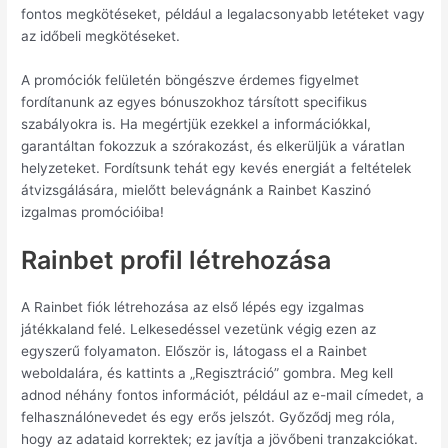
fontos megkötéseket, például a legalacsonyabb letéteket vagy
az időbeli megkötéseket.
A promóciók felületén böngészve érdemes figyelmet
fordítanunk az egyes bónuszokhoz társított specifikus
szabályokra is. Ha megértjük ezekkel a információkkal,
garantáltan fokozzuk a szórakozást, és elkerüljük a váratlan
helyzeteket. Fordítsunk tehát egy kevés energiát a feltételek
átvizsgálására, mielőtt belevágnánk a Rainbet Kaszinó
izgalmas promócióiba!
Rainbet profil létrehozása
A Rainbet fiók létrehozása az első lépés egy izgalmas
játékkaland felé. Lelkesedéssel vezetünk végig ezen az
egyszerű folyamaton. Először is, látogass el a Rainbet
weboldalára, és kattints a „Regisztráció” gombra. Meg kell
adnod néhány fontos információt, például az e-mail címedet, a
felhasználónevedet és egy erős jelszót. Győződj meg róla,
hogy az adataid korrektek; ez javítja a jövőbeni tranzakciókat.