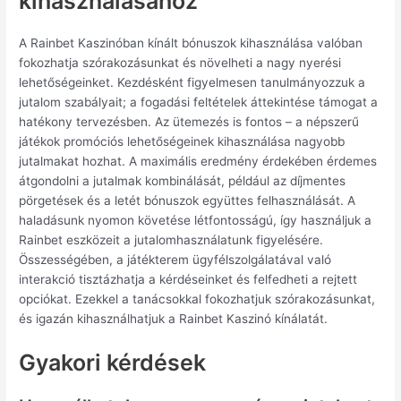
kihasználásához
A Rainbet Kaszinóban kínált bónuszok kihasználása valóban
fokozhatja szórakozásunkat és növelheti a nagy nyerési
lehetőségeinket. Kezdésként figyelmesen tanulmányozzuk a
jutalom szabályait; a fogadási feltételek áttekintése támogat a
hatékony tervezésben. Az ütemezés is fontos – a népszerű
játékok promóciós lehetőségeinek kihasználása nagyobb
jutalmakat hozhat. A maximális eredmény érdekében érdemes
átgondolni a jutalmak kombinálását, például az díjmentes
pörgetések és a letét bónuszok együttes felhasználását. A
haladásunk nyomon követése létfontosságú, így használjuk a
Rainbet eszközeit a jutalomhasználatunk figyelésére.
Összességében, a játékterem ügyfélszolgálatával való
interakció tisztázhatja a kérdéseinket és felfedheti a rejtett
opciókat. Ezekkel a tanácsokkal fokozhatjuk szórakozásunkat,
és igazán kihasználhatjuk a Rainbet Kaszinó kínálatát.
Gyakori kérdések