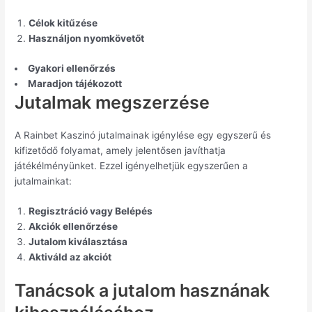
Célok kitűzése
Használjon nyomkövetőt
Gyakori ellenőrzés
Maradjon tájékozott
Jutalmak megszerzése
A Rainbet Kaszinó jutalmainak igénylése egy egyszerű és
kifizetődő folyamat, amely jelentősen javíthatja
játékélményünket. Ezzel igényelhetjük egyszerűen a
jutalmainkat:
Regisztráció vagy Belépés
Akciók ellenőrzése
Jutalom kiválasztása
Aktiváld az akciót
Tanácsok a jutalom hasznának