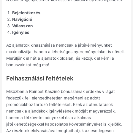
Bejelentkezés
Navigáció
Válasszon
Igénylés
Az ajánlatok kihasználása nemcsak a játékélményünket
maximalizálja, hanem a lehetséges nyereményeinket is növeli.
Merüljünk el hát a ajánlatok oldalán, és kezdjük el kérni a
bónuszainkat még ma!
Felhasználási feltételek
Miközben a Rainbet Kaszinó bónuszainak érdekes világát
fedezzük fel, elengedhetetlen megérteni az adott
promóciókhoz tartozó feltételeket. Ezek az útmutatások
nemcsak a ajándékok igénylésének módját magyarázzák,
hanem a tétkövetelményekkel és a alkalmas
játéklehetőségekkel kapcsolatos követelményeket is kijelölik.
Az részletek elolvasásával megtudhatjuk az esetlegesen