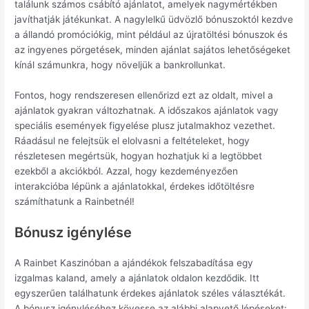
találunk számos csábító ajánlatot, amelyek nagymértékben
javíthatják játékunkat. A nagylelkű üdvözlő bónuszoktól kezdve
a állandó promóciókig, mint például az újratöltési bónuszok és
az ingyenes pörgetések, minden ajánlat sajátos lehetőségeket
kínál számunkra, hogy növeljük a bankrollunkat.
Fontos, hogy rendszeresen ellenőrizd ezt az oldalt, mivel a
ajánlatok gyakran változhatnak. A időszakos ajánlatok vagy
speciális események figyelése plusz jutalmakhoz vezethet.
Ráadásul ne felejtsük el elolvasni a feltételeket, hogy
részletesen megértsük, hogyan hozhatjuk ki a legtöbbet
ezekből a akciókból. Azzal, hogy kezdeményezően
interakcióba lépünk a ajánlatokkal, érdekes időtöltésre
számíthatunk a Rainbetnél!
Bónusz igénylése
A Rainbet Kaszinóban a ajándékok felszabadítása egy
izgalmas kaland, amely a ajánlatok oldalon kezdődik. Itt
egyszerűen találhatunk érdekes ajánlatok széles választékát.
A bónusz igényléséhez kövesse az alábbi alapvető lépéseket: