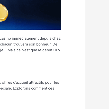
ai casino immédiatement depuis chez
, chacun trouvera son bonheur. De
eu. Mais ce n’est que le début ! Il y
offres d’accueil attractifs pour les
 spéciale. Explorons comment ces