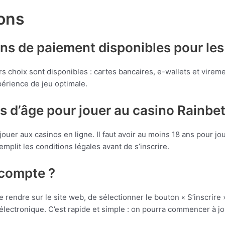
ions
s de paiement disponibles pour les 
urs choix sont disponibles : cartes bancaires, e-wallets et vire
érience de jeu optimale.
tes d’âge pour jouer au casino Rainbet
 jouer aux casinos en ligne. Il faut avoir au moins 18 ans pour jo
emplit les conditions légales avant de s’inscrire.
compte ?
se rendre sur le site web, de sélectionner le bouton « S’inscrire
électronique. C’est rapide et simple : on pourra commencer à j