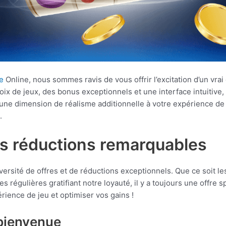
e
Online, nous sommes ravis de vous offrir l’excitation d’un vr
oix de jeux, des bonus exceptionnels et une interface intuitive
e une dimension de réalisme additionnelle à votre expérience de j
.
s réductions remarquables
versité de offres et de réductions exceptionnels. Que ce soit les 
s régulières gratifiant notre loyauté, il y a toujours une offre
rience de jeu et optimiser vos gains !
 bienvenue