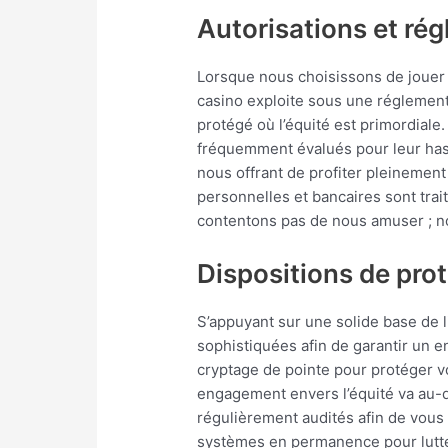
Autorisations et ré
Lorsque nous choisissons de jouer e
casino exploite sous une réglementa
protégé où l’équité est primordiale
fréquemment évalués pour leur hasar
nous offrant de profiter pleinemen
personnelles et bancaires sont tra
contentons pas de nous amuser ; n
Dispositions de pro
S’appuyant sur une solide base de 
sophistiquées afin de garantir un e
cryptage de pointe pour protéger vo
engagement envers l’équité va au-d
régulièrement audités afin de vous 
systèmes en permanence pour lutte