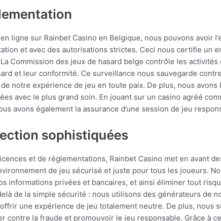
glementation
n ligne sur Rainbet Casino en Belgique, nous pouvons avoir l’e
tion et avec des autorisations strictes. Ceci nous certifie un e
. La Commission des jeux de hasard belge contrôle les activités 
d et leur conformité. Ce surveillance nous sauvegarde contre l
t de notre expérience de jeu en toute paix. De plus, nous avon
itées avec le plus grand soin. En jouant sur un casino agréé c
ous avons également la assurance d’une session de jeu respons
tection sophistiquées
licences et de réglementations, Rainbet Casino met en avant d
nvironnement de jeu sécurisé et juste pour tous les joueurs. No
s informations privées et bancaires, et ainsi éliminer tout risq
elà de la simple sécurité : nous utilisons des générateurs de 
offrir une expérience de jeu totalement neutre. De plus, nous s
r contre la fraude et promouvoir le jeu responsable. Grâce à