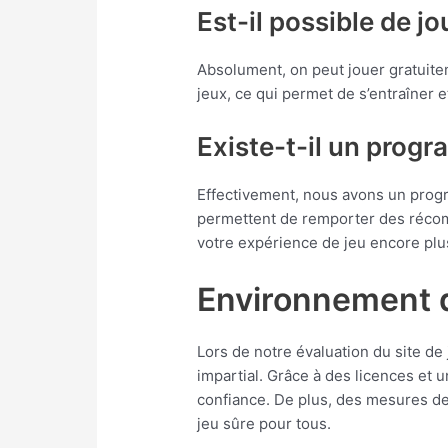
Est-il possible de j
Absolument, on peut jouer gratuite
jeux, ce qui permet de s’entraîner 
Existe-t-il un progr
Effectivement, nous avons un progr
permettent de remporter des récomp
votre expérience de jeu encore plus
Environnement d
Lors de notre évaluation du site de
impartial. Grâce à des licences et 
confiance. De plus, des mesures d
jeu sûre pour tous.