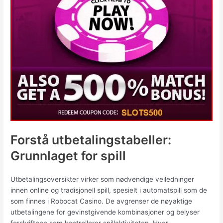
Forstå utbetalingstabeller:
Grunnlaget for spill
Utbetalingsoversikter virker som nødvendige veiledninger
innen online og tradisjonell spill, spesielt i automatspill som de
som finnes i Robocat Casino. De avgrenser de nøyaktige
utbetalingene for gevinstgivende kombinasjoner og belyser