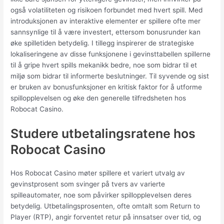
også volatiliteten og risikoen forbundet med hvert spill. Med
introduksjonen av interaktive elementer er spillere ofte mer
sannsynlige til å være investert, ettersom bonusrunder kan
øke spilletiden betydelig. I tillegg inspirerer de strategiske
lokaliseringene av disse funksjonene i gevinsttabellen spillerne
til å gripe hvert spills mekanikk bedre, noe som bidrar til et
miljø som bidrar til informerte beslutninger. Til syvende og sist
er bruken av bonusfunksjoner en kritisk faktor for å utforme
spillopplevelsen og øke den generelle tilfredsheten hos
Robocat Casino.
Studere utbetalingsratene hos
Robocat Casino
Hos Robocat Casino møter spillere et variert utvalg av
gevinstprosent som svinger på tvers av varierte
spilleautomater, noe som påvirker spillopplevelsen deres
betydelig. Utbetalingsprosenten, ofte omtalt som Return to
Player (RTP), angir forventet retur på innsatser over tid, og