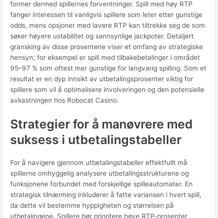
former dermed spillernes forventninger. Spill med høy RTP
fanger interessen til vanligvis spillere som leter etter gunstige
odds, mens opsjoner med lavere RTP kan tiltrekke seg de som
søker høyere ustabilitet og sannsynlige jackpoter. Detaljert
gransking av disse prosentene viser et omfang av strategiske
hensyn; for eksempel er spill med tilbakebetalinger i området
95–97 % som oftest mer gunstige for langvarig spilling. Som et
resultat er en dyp innsikt av utbetalingsprosenter viktig for
spillere som vil å optimalisere involveringen og den potensielle
avkastningen hos Robocat Casino.
Strategier for å manøvrere med
suksess i utbetalingstabeller
For å navigere gjennom utbetalingstabeller effektfullt må
spillerne omhyggelig analysere utbetalingsstrukturene og
funksjonene forbundet med forskjellige spilleautomater. En
strategisk tilnærming inkluderer å fatte variansen i hvert spill,
da dette vil bestemme hyppigheten og størrelsen på
utbetalingene. Spillere bør prioritere høye RTP-prosenter