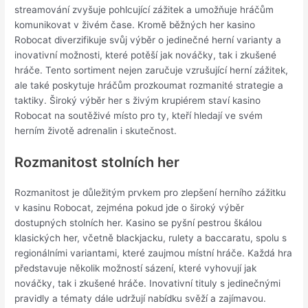
streamování zvyšuje pohlcující zážitek a umožňuje hráčům
komunikovat v živém čase. Kromě běžných her kasino
Robocat diverzifikuje svůj výběr o jedinečné herní varianty a
inovativní možnosti, které potěší jak nováčky, tak i zkušené
hráče. Tento sortiment nejen zaručuje vzrušující herní zážitek,
ale také poskytuje hráčům prozkoumat rozmanité strategie a
taktiky. Široký výběr her s živým krupiérem staví kasino
Robocat na soutěživé místo pro ty, kteří hledají ve svém
herním životě adrenalin i skutečnost.
Rozmanitost stolních her
Rozmanitost je důležitým prvkem pro zlepšení herního zážitku
v kasinu Robocat, zejména pokud jde o široký výběr
dostupných stolních her. Kasino se pyšní pestrou škálou
klasických her, včetně blackjacku, rulety a baccaratu, spolu s
regionálními variantami, které zaujmou místní hráče. Každá hra
představuje několik možností sázení, které vyhovují jak
nováčky, tak i zkušené hráče. Inovativní tituly s jedinečnými
pravidly a tématy dále udržují nabídku svěží a zajímavou.