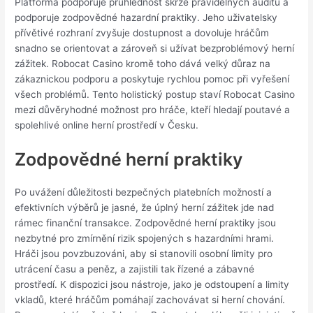
Platforma podporuje průhlednost skrze pravidelných auditů a
podporuje zodpovědné hazardní praktiky. Jeho uživatelsky
přívětivé rozhraní zvyšuje dostupnost a dovoluje hráčům
snadno se orientovat a zároveň si užívat bezproblémový herní
zážitek. Robocat Casino kromě toho dává velký důraz na
zákaznickou podporu a poskytuje rychlou pomoc při vyřešení
všech problémů. Tento holistický postup staví Robocat Casino
mezi důvěryhodné možnost pro hráče, kteří hledají poutavé a
spolehlivé online herní prostředí v Česku.
Zodpovědné herní praktiky
Po uvážení důležitosti bezpečných platebních možností a
efektivních výběrů je jasné, že úplný herní zážitek jde nad
rámec finanční transakce. Zodpovědné herní praktiky jsou
nezbytné pro zmírnění rizik spojených s hazardními hrami.
Hráči jsou povzbuzováni, aby si stanovili osobní limity pro
utrácení času a peněz, a zajistili tak řízené a zábavné
prostředí. K dispozici jsou nástroje, jako je odstoupení a limity
vkladů, které hráčům pomáhají zachovávat si herní chování.