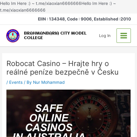
Skip
Hello Im Here :) ~ t.me/xiaoxian6666666Hello Im Here :) ~
to
t.me/xiaoxian6666666
Post
content
Main
EIIN : 134348, Code : 9006, Established :2010
navigation
Menu
BRAHMANBARIA CITY MODEL
Log In
COLLEGE
Robocat Casino – Hrajte hry o
reálné peníze bezpečně v Česku
/
Events
/ By
Nur Mohammad