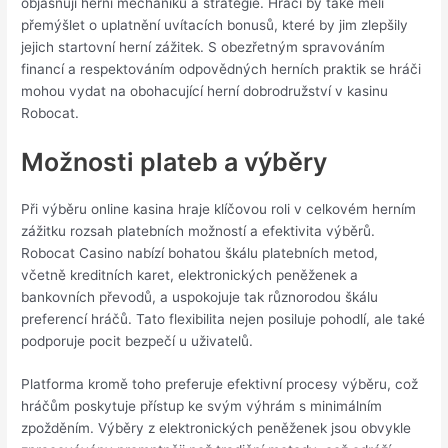
objasňují herní mechaniku a strategie. Hráči by také měli
přemýšlet o uplatnění uvítacích bonusů, které by jim zlepšily
jejich startovní herní zážitek. S obezřetným spravováním
financí a respektováním odpovědných herních praktik se hráči
mohou vydat na obohacující herní dobrodružství v kasinu
Robocat.
Možnosti plateb a výběry
Při výběru online kasina hraje klíčovou roli v celkovém herním
zážitku rozsah platebních možností a efektivita výběrů.
Robocat Casino nabízí bohatou škálu platebních metod,
včetně kreditních karet, elektronických peněženek a
bankovních převodů, a uspokojuje tak různorodou škálu
preferencí hráčů. Tato flexibilita nejen posiluje pohodlí, ale také
podporuje pocit bezpečí u uživatelů.
Platforma kromě toho preferuje efektivní procesy výběru, což
hráčům poskytuje přístup ke svým výhrám s minimálním
zpožděním. Výběry z elektronických peněženek jsou obvykle