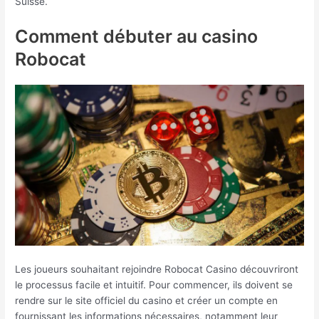
Suisse.
Comment débuter au casino
Robocat
Les joueurs souhaitant rejoindre Robocat Casino découvriront
le processus facile et intuitif. Pour commencer, ils doivent se
rendre sur le site officiel du casino et créer un compte en
fournissant les informations nécessaires, notamment leur