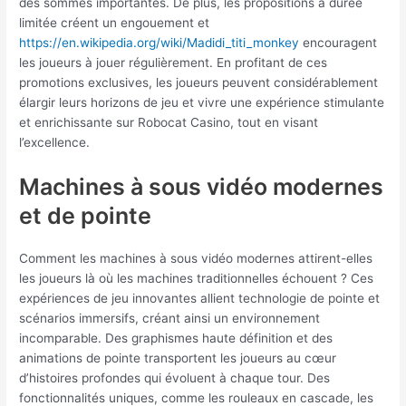
des sommes importantes. De plus, les propositions à durée
limitée créent un engouement et
https://en.wikipedia.org/wiki/Madidi_titi_monkey
encouragent
les joueurs à jouer régulièrement. En profitant de ces
promotions exclusives, les joueurs peuvent considérablement
élargir leurs horizons de jeu et vivre une expérience stimulante
et enrichissante sur Robocat Casino, tout en visant
l’excellence.
Machines à sous vidéo modernes
et de pointe
Comment les machines à sous vidéo modernes attirent-elles
les joueurs là où les machines traditionnelles échouent ? Ces
expériences de jeu innovantes allient technologie de pointe et
scénarios immersifs, créant ainsi un environnement
incomparable. Des graphismes haute définition et des
animations de pointe transportent les joueurs au cœur
d’histoires profondes qui évoluent à chaque tour. Des
fonctionnalités uniques, comme les rouleaux en cascade, les