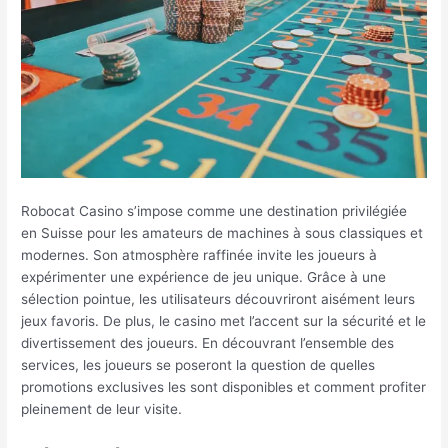
Robocat Casino s’impose comme une destination privilégiée
en Suisse pour les amateurs de machines à sous classiques et
modernes. Son atmosphère raffinée invite les joueurs à
expérimenter une expérience de jeu unique. Grâce à une
sélection pointue, les utilisateurs découvriront aisément leurs
jeux favoris. De plus, le casino met l’accent sur la sécurité et le
divertissement des joueurs. En découvrant l’ensemble des
services, les joueurs se poseront la question de quelles
promotions exclusives les sont disponibles et comment profiter
pleinement de leur visite.