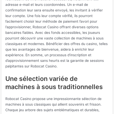
adresse e-mail et leurs coordonnées. Un e-mail de
confirmation leur sera ensuite envoyé, les invitant à vérifier
leur compte. Une fois leur compte vérifié, ils pourront
facilement choisir leur méthode de paiement favori pour
l’approvisionner, Robocat Casino offrant diverses options
bancaires fiables. Avec des fonds accessibles, les joueurs
pourront découvrir une vaste collection de machines à sous
classiques et modernes. Bénéficier des offres du casino, telles
que les avantages de bienvenue, aidera à enrichir leur
expérience. En somme, un processus d’inscription et
d’approvisionnement sans heurts est la garantie de sessions
palpitantes sur Robocat Casino.
Une sélection variée de
machines à sous traditionnelles
Robocat Casino propose une impressionnante sélection de
machines à sous classiques qui allient souvenirs et frisson.
Chaque jeu arbore des sujets emblématiques et durables,