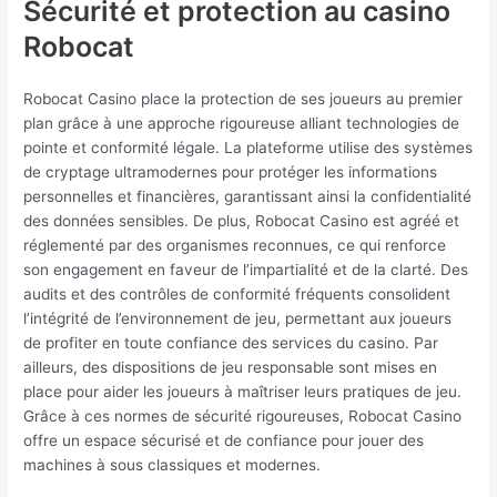
Sécurité et protection au casino
Robocat
Robocat Casino place la protection de ses joueurs au premier
plan grâce à une approche rigoureuse alliant technologies de
pointe et conformité légale. La plateforme utilise des systèmes
de cryptage ultramodernes pour protéger les informations
personnelles et financières, garantissant ainsi la confidentialité
des données sensibles. De plus, Robocat Casino est agréé et
réglementé par des organismes reconnues, ce qui renforce
son engagement en faveur de l’impartialité et de la clarté. Des
audits et des contrôles de conformité fréquents consolident
l’intégrité de l’environnement de jeu, permettant aux joueurs
de profiter en toute confiance des services du casino. Par
ailleurs, des dispositions de jeu responsable sont mises en
place pour aider les joueurs à maîtriser leurs pratiques de jeu.
Grâce à ces normes de sécurité rigoureuses, Robocat Casino
offre un espace sécurisé et de confiance pour jouer des
machines à sous classiques et modernes.