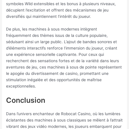
symboles Wild extensibles et les bonus à plusieurs niveaux,
décuplent l’excitation et offrent des mécanismes de jeu
diversifiés qui maintiennent l’intérêt du joueur.
De plus, les machines à sous modernes intègrent
fréquemment des thèmes issus de la culture populaire,
séduisant ainsi un large public. L’ajout de bandes sonores et
d’éléments interactifs renforce l’immersion du joueur, créant
une expérience sensorielle captivante. Pour ceux qui
recherchent des sensations fortes et de la variété dans leurs
aventures de jeu, ces machines à sous de pointe représentent
le apogée du divertissement de casino, promettant une
stimulation inégalée et des opportunités de maîtrise
exceptionnelles.
Conclusion
Dans l’univers enchanteur de Robocat Casino, où les lumières
éclatantes des machines à sous classiques se mêlent à l’attrait
vibrant des jeux vidéo modernes, les joueurs embarquent pour