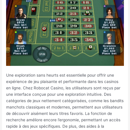
Une exploration sans heurts est essentielle pour offrir une
expérience de jeu plaisante et performante dans les casinos
en ligne. Chez Robocat Casino, les utilisateurs sont reçus par
une interface conçue pour une exploration intuitive. Des
catégories de jeux nettement catégorisées, comme les bandits
manchots classiques et modernes, permettent aux utilisateurs
de découvrir aisément leurs titres favoris. La fonction de
recherche améliore encore l’ergonomie, permettant un accès
rapide à des jeux spécifiques. De plus, des aides à la