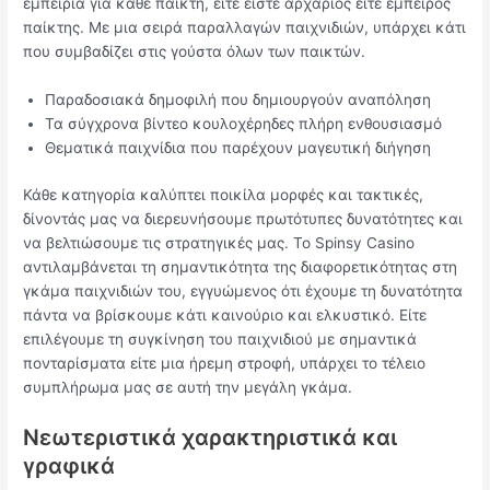
εμπειρία για κάθε παίκτη, είτε είστε αρχάριος είτε έμπειρος
παίκτης. Με μια σειρά παραλλαγών παιχνιδιών, υπάρχει κάτι
που συμβαδίζει στις γούστα όλων των παικτών.
Παραδοσιακά δημοφιλή που δημιουργούν αναπόληση
Τα σύγχρονα βίντεο κουλοχέρηδες πλήρη ενθουσιασμό
Θεματικά παιχνίδια που παρέχουν μαγευτική διήγηση
Κάθε κατηγορία καλύπτει ποικίλα μορφές και τακτικές,
δίνοντάς μας να διερευνήσουμε πρωτότυπες δυνατότητες και
να βελτιώσουμε τις στρατηγικές μας. Το Spinsy Casino
αντιλαμβάνεται τη σημαντικότητα της διαφορετικότητας στη
γκάμα παιχνιδιών του, εγγυώμενος ότι έχουμε τη δυνατότητα
πάντα να βρίσκουμε κάτι καινούριο και ελκυστικό. Είτε
επιλέγουμε τη συγκίνηση του παιχνιδιού με σημαντικά
πονταρίσματα είτε μια ήρεμη στροφή, υπάρχει το τέλειο
συμπλήρωμα μας σε αυτή την μεγάλη γκάμα.
Νεωτεριστικά χαρακτηριστικά και
γραφικά