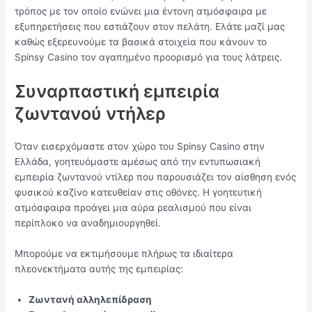
τρόπος με τον οποίο ενώνει μια έντονη ατμόσφαιρα με
εξυπηρετήσεις που εστιάζουν στον πελάτη. Ελάτε μαζί μας
καθώς εξερευνούμε τα βασικά στοιχεία που κάνουν το
Spinsy Casino τον αγαπημένο προορισμό για τους λάτρεις.
Συναρπαστική εμπειρία
ζωντανού ντήλερ
Όταν εισερχόμαστε στον χώρο του Spinsy Casino στην
Ελλάδα, γοητευόμαστε αμέσως από την εντυπωσιακή
εμπειρία ζωντανού ντίλερ που παρουσιάζει τον αίσθηση ενός
φυσικού καζίνο κατευθείαν στις οθόνες. Η γοητευτική
ατμόσφαιρα προάγει μια αύρα ρεαλισμού που είναι
περίπλοκο να αναδημιουργηθεί.
Μπορούμε να εκτιμήσουμε πλήρως τα ιδιαίτερα
πλεονεκτήματα αυτής της εμπειρίας:
Ζωντανή αλληλεπίδραση