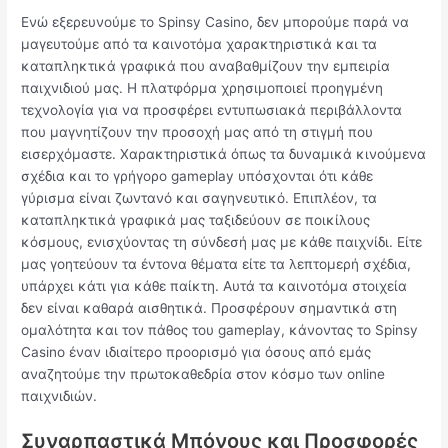
Ενώ εξερευνούμε το Spinsy Casino, δεν μπορούμε παρά να
μαγευτούμε από τα καινοτόμα χαρακτηριστικά και τα
καταπληκτικά γραφικά που αναβαθμίζουν την εμπειρία
παιχνιδιού μας. Η πλατφόρμα χρησιμοποιεί προηγμένη
τεχνολογία για να προσφέρει εντυπωσιακά περιβάλλοντα
που μαγνητίζουν την προσοχή μας από τη στιγμή που
εισερχόμαστε. Χαρακτηριστικά όπως τα δυναμικά κινούμενα
σχέδια και το γρήγορο gameplay υπόσχονται ότι κάθε
γύρισμα είναι ζωντανό και σαγηνευτικό. Επιπλέον, τα
καταπληκτικά γραφικά μας ταξιδεύουν σε ποικίλους
κόσμους, ενισχύοντας τη σύνδεσή μας με κάθε παιχνίδι. Είτε
μας γοητεύουν τα έντονα θέματα είτε τα λεπτομερή σχέδια,
υπάρχει κάτι για κάθε παίκτη. Αυτά τα καινοτόμα στοιχεία
δεν είναι καθαρά αισθητικά. Προσφέρουν σημαντικά στη
ομαλότητα και τον πάθος του gameplay, κάνοντας το Spinsy
Casino έναν ιδιαίτερο προορισμό για όσους από εμάς
αναζητούμε την πρωτοκαθεδρία στον κόσμο των online
παιχνιδιών.
Συναρπαστικά Μπόνους και Προσφορές