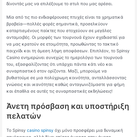
δίνοντάς μας να επιλέξουμε το στυλ που μας αρέσει.
Μία από τις πιο ενδιαφέρουσες πτυχές είναι τα χρηματικά
βραβεία—πολλές φορές σημαντικά, προσελκύουν
καταρτισμένους παίκτες που στοχεύουν σε μεγάλες
ανταμοιβές. Οι μορφές των τουρνουά έχουν σχεδιαστεί για
να μας κρατούν σε ετοιμότητα, προωθώντας το τακτικό
παιχνίδι και τη άμεση λήψη αποφάσεων. Επιπλέον, το Spinsy
Casino ενημερώνει συνεχώς το ημερολόγιο των τουρνουά
του, εξασφαλίζοντας ότι υπάρχει πάντα κάτι νέο και
συναρπαστικό στον ορίζοντα. Μαζί, μπορούμε να
βυθιστούμε σε μια πολύχρωμη κοινότητα, ανταλλάσσοντας
γνώσεις και ικανότητες καθώς ανταγωνιζόμαστε για φήμη
και έπαθλα σε αυτές τις συναρπαστικές εκδηλώσεις!
Άνετη πρόσβαση και υποστήριξη
πελατών
Το Spinsy
casino spinsy
όχι μόνο προσφέρει μια δυναμική
ατμόσφαιρα, αλλά δίνει επίσης έμφαση στην άμεση