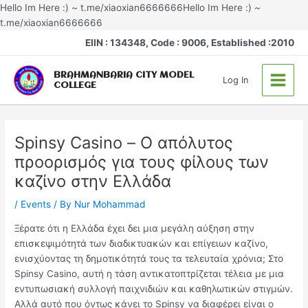
Skip
Hello Im Here :) ~ t.me/xiaoxian6666666Hello Im Here :) ~
to
t.me/xiaoxian6666666
Post
content
Main
EIIN : 134348, Code : 9006, Established :2010
navigation
Menu
BRAHMANBARIA CITY MODEL
Log In
COLLEGE
Spinsy Casino – Ο απόλυτος
προορισμός για τους φίλους των
καζίνο στην Ελλάδα
/
Events
/ By
Nur Mohammad
Ξέρατε ότι η Ελλάδα έχει δει μια μεγάλη αύξηση στην
επισκεψιμότητά των διαδικτυακών και επίγειων καζίνο,
ενισχύοντας τη δημοτικότητά τους τα τελευταία χρόνια; Στο
Spinsy Casino, αυτή η τάση αντικατοπτρίζεται τέλεια με μια
εντυπωσιακή συλλογή παιχνιδιών και καθηλωτικών στιγμών.
Αλλά αυτό που όντως κάνει το Spinsy να διαφέρει είναι ο