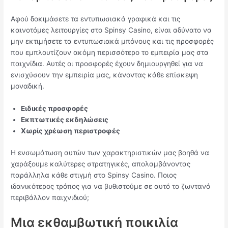
Αφού δοκιμάσετε τα εντυπωσιακά γραφικά και τις
καινοτόμες λειτουργίες στο Spinsy Casino, είναι αδύνατο να
μην εκτιμήσετε τα εντυπωσιακά μπόνους και τις προσφορές
που εμπλουτίζουν ακόμη περισσότερο το εμπειρία μας στα
παιχνίδια. Αυτές οι προσφορές έχουν δημιουργηθεί για να
ενισχύσουν την εμπειρία μας, κάνοντας κάθε επίσκεψη
μοναδική.
Ειδικές προσφορές
Εκπτωτικές εκδηλώσεις
Χωρίς χρέωση περιστροφές
Η ενσωμάτωση αυτών των χαρακτηριστικών μας βοηθά να
χαράξουμε καλύτερες στρατηγικές, απολαμβάνοντας
παράλληλα κάθε στιγμή στο Spinsy Casino. Ποιος
ιδανικότερος τρόπος για να βυθιστούμε σε αυτό το ζωντανό
περιβάλλον παιχνιδιού;
Μια εκθαμβωτική ποικιλία