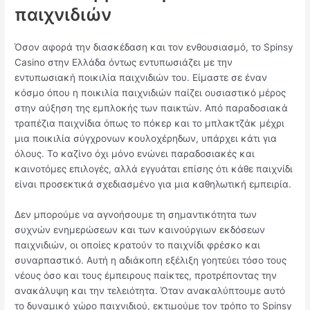
παιχνιδιών
Όσον αφορά την διασκέδαση και τον ενθουσιασμό, το Spinsy
Casino στην Ελλάδα όντως εντυπωσιάζει με την
εντυπωσιακή ποικιλία παιχνιδιών του. Είμαστε σε έναν
κόσμο όπου η ποικιλία παιχνιδιών παίζει ουσιαστικό μέρος
στην αύξηση της εμπλοκής των παικτών. Από παραδοσιακά
τραπέζια παιχνίδια όπως το πόκερ και το μπλακτζάκ μέχρι
μια ποικιλία σύγχρονων κουλοχέρηδων, υπάρχει κάτι για
όλους. Το καζίνο όχι μόνο ενώνει παραδοσιακές και
καινοτόμες επιλογές, αλλά εγγυάται επίσης ότι κάθε παιχνίδι
είναι προσεκτικά σχεδιασμένο για μια καθηλωτική εμπειρία.
Δεν μπορούμε να αγνοήσουμε τη σημαντικότητα των
συχνών ενημερώσεων και των καινούργιων εκδόσεων
παιχνιδιών, οι οποίες κρατούν το παιχνίδι φρέσκο και
συναρπαστικό. Αυτή η αδιάκοπη εξέλιξη γοητεύει τόσο τους
νέους όσο και τους έμπειρους παίκτες, προτρέποντας την
ανακάλυψη και την τελειότητα. Όταν ανακαλύπτουμε αυτό
το δυναμικό χώρο παιχνιδιού, εκτιμούμε τον τρόπο το Spinsy