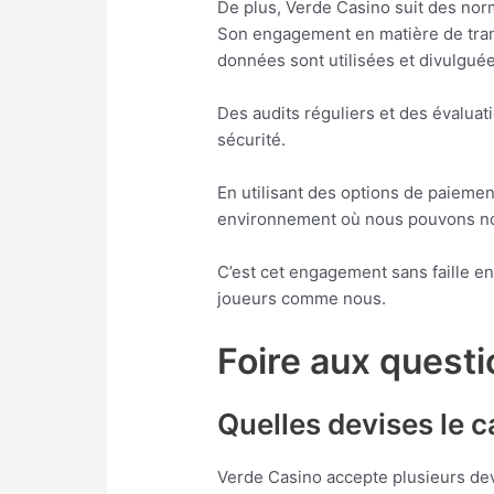
De plus, Verde Casino suit des norm
Son engagement en matière de trans
données sont utilisées et divulguée
Des audits réguliers et des évalua
sécurité.
En utilisant des options de paieme
environnement où nous pouvons nous
C’est cet engagement sans faille en
joueurs comme nous.
Foire aux quest
Quelles devises le c
Verde Casino accepte plusieurs devise