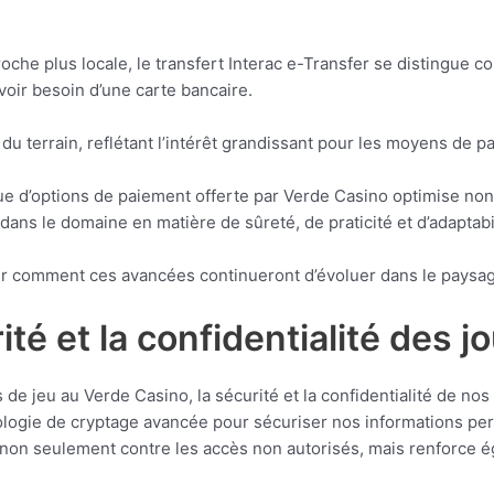
che plus locale, le transfert Interac e-Transfer se distingue c
voir besoin d’une carte bancaire.
 terrain, reflétant l’intérêt grandissant pour les moyens de p
ue d’options de paiement offerte par Verde Casino optimise non 
ans le domaine en matière de sûreté, de praticité et d’adaptabil
 comment ces avancées continueront d’évoluer dans le paysage
ité et la confidentialité des j
e jeu au Verde Casino, la sécurité et la confidentialité de nos
ologie de cryptage avancée pour sécuriser nos informations per
non seulement contre les accès non autorisés, mais renforce é