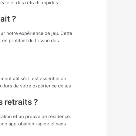
ale et des retraits rapides.
ait ?
sur notre expérience de jeu. Cette
 en profitant du frisson des
nt utilisé. Il est essentiel de
vu lors de votre expérience de jeu.
retraits ?
ication et un preuve de résidence.
 une approbation rapide et sans