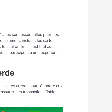
écises sont essentielles pour nos
 paiement, incluant les cartes
e seul critère ; il est tout aussi
ects participent à une expérience
erde
sibilités créées pour répondre aux
ssurer des transactions fiables et