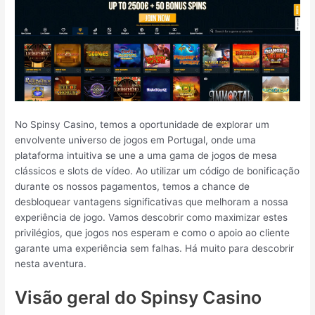
No Spinsy Casino, temos a oportunidade de explorar um
envolvente universo de jogos em Portugal, onde uma
plataforma intuitiva se une a uma gama de jogos de mesa
clássicos e slots de vídeo. Ao utilizar um código de bonificação
durante os nossos pagamentos, temos a chance de
desbloquear vantagens significativas que melhoram a nossa
experiência de jogo. Vamos descobrir como maximizar estes
privilégios, que jogos nos esperam e como o apoio ao cliente
garante uma experiência sem falhas. Há muito para descobrir
nesta aventura.
Visão geral do Spinsy Casino