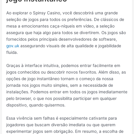
Ao explorar o Spinsy Casino, você descobrirá uma grande
seleção de jogos para todos os preferências. De clássicos de
mesa a emocionantes caça-níqueis em vídeo, a seleção
assegura que haja algo para todos se divertirem. Os jogos são
fornecidos pelos principais desenvolvedores de software,
gov.uk
assegurando visuais de alta qualidade e jogabilidade
fluida.
Graças à interface intuitiva, podemos entrar facilmente em
jogos conhecidos ou descobrir novos favoritos. Além disso, as
opções de jogo instantâneo tornam o começo da nossa
jornada nos jogos muito simples, sem a necessidade de
instalações. Podemos entrar em todos os jogos imediatamente
pelo browser, o que nos possibilita participar em qualquer
dispositivo, quando quisermos.
Essa vivência sem falhas é especialmente cativante para
jogadores que buscam diversão imediata ou que querem
experimentar jogos sem obrigação. Em resumo, a escolha de