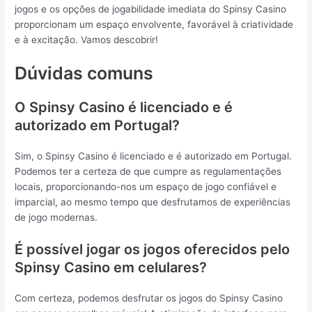
jogos e os opções de jogabilidade imediata do Spinsy Casino
proporcionam um espaço envolvente, favorável à criatividade
e à excitação. Vamos descobrir!
Dúvidas comuns
O Spinsy Casino é licenciado e é
autorizado em Portugal?
Sim, o Spinsy Casino é licenciado e é autorizado em Portugal.
Podemos ter a certeza de que cumpre as regulamentações
locais, proporcionando-nos um espaço de jogo confiável e
imparcial, ao mesmo tempo que desfrutamos de experiências
de jogo modernas.
É possível jogar os jogos oferecidos pelo
Spinsy Casino em celulares?
Com certeza, podemos desfrutar os jogos do Spinsy Casino