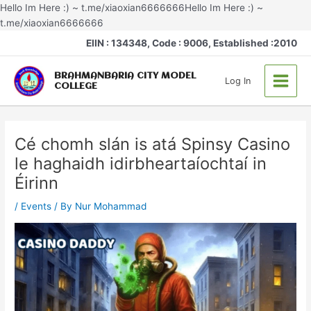
Skip
Hello Im Here :) ~ t.me/xiaoxian6666666Hello Im Here :) ~
to
t.me/xiaoxian6666666
Post
content
Main
EIIN : 134348, Code : 9006, Established :2010
navigation
Menu
BRAHMANBARIA CITY MODEL
Log In
COLLEGE
Cé chomh slán is atá Spinsy Casino
le haghaidh idirbheartaíochtaí in
Éirinn
/
Events
/ By
Nur Mohammad