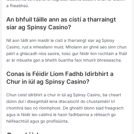
a fheabhsú.
An bhfuil táille ann as cistí a tharraingt
siar ag Spinsy Casino?
Níl aon táillí ann maidir le cistí a tharraingt siar ag Spinsy
Casino, rud a mheallann muid. Mholann an ghné seo sinn chun
páirt a ghlacadh níos saoire, toisc gur féidir linn rochtain a fháil
ar ár mbuaite gan a bheith buartha faoi mhuirir bhreiseacha.
Conas is Féidir Liom Fadhb Idirbhirt a
Chur in iúl ag Spinsy Casino?
Chun ceist idirbhirt a chur in iúl ag Spinsy Casino, ba cheart
dúinn dul i dteagmháil lena dtacaíocht do chustaiméirí trí
chomhrá beo nó ríomhphost. De ghnáth bíonn siad freagrach
agus is féidir leo cabhrú le haon fadhbanna a réiteach go
héifeachtúil agus go proifisiúnta.