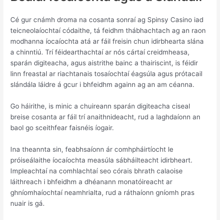
Cé gur cnámh droma na cosanta sonraí ag Spinsy Casino iad
teicneolaíochtaí códaithe, tá feidhm thábhachtach ag an raon
modhanna íocaíochta atá ar fáil freisin chun idirbhearta slána
a chinntiú. Trí féidearthachtaí ar nós cártaí creidmheasa,
sparán digiteacha, agus aistrithe bainc a thairiscint, is féidir
linn freastal ar riachtanais tosaíochtaí éagsúla agus prótacail
slándála láidre á gcur i bhfeidhm againn ag an am céanna.
Go háirithe, is minic a chuireann sparán digiteacha ciseal
breise cosanta ar fáil trí anaithnideacht, rud a laghdaíonn an
baol go sceithfear faisnéis íogair.
Ina theannta sin, feabhsaíonn ár comhpháirtíocht le
próiseálaithe íocaíochta measúla sábháilteacht idirbheart.
Impleachtaí na comhlachtaí seo córais bhrath calaoise
láithreach i bhfeidhm a dhéanann monatóireacht ar
ghníomhaíochtaí neamhrialta, rud a ráthaíonn gníomh pras
nuair is gá.