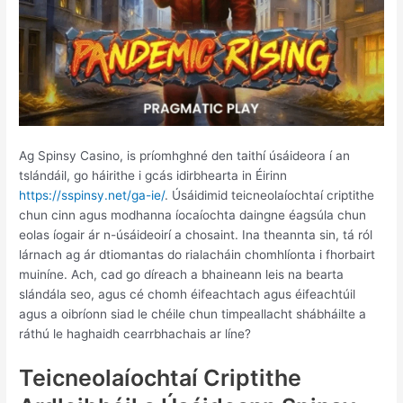
Ag Spinsy Casino, is príomhghné den taithí úsáideora í an
tslándáil, go háirithe i gcás idirbhearta in Éirinn
https://sspinsy.net/ga-ie/
. Úsáidimid teicneolaíochtaí criptithe
chun cinn agus modhanna íocaíochta daingne éagsúla chun
eolas íogair ár n-úsáideoirí a chosaint. Ina theannta sin, tá ról
lárnach ag ár dtiomantas do rialacháin chomhlíonta i fhorbairt
muiníne. Ach, cad go díreach a bhaineann leis na bearta
slándála seo, agus cé chomh éifeachtach agus éifeachtúil
agus a oibríonn siad le chéile chun timpeallacht shábháilte a
ráthú le haghaidh cearrbhachais ar líne?
Teicneolaíochtaí Criptithe