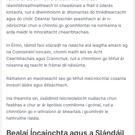
réamhbhreathnaitheach trí cheadúnais a fháil ó údarás
iontaofa, rud a dheimhníonn ár dtiomantas do thrédhearcacht
agus do chóir. Déantar faireachán seasmhach ar ár n-
oibríochtaí chun a chinntiú go gcomhlíontar na normanna is
arda maidir le mhoráltacht chearrbhachais.
In Éirinn, táimid faoi stiúradh na rialacha atá leagtha amach ag
na Coimisinéirí Ioncaim, chomh maith leis an Acht
Cearrbhachais agus Crannchuir, rud a chinntíonn go bhfuil ár
nósanna ag teacht le frámaí dlí náisiúnta.
Ráthaíonn an maoirseacht seo go bhfuil meicníochtaí cosanta
imreoirí láidre agus éifeachtach.
Ina theannta sin, úsáidimid teicneolaíocht nuálacha chun
feabhas a chur ar ár bpróisis comhlíonta i gcónaí, rud a
chinntíonn go n-athraíonn ár bheartais i gcomhréir le
hathruithe rialála.
Bealaí Íocaíochta agus a Slándáil