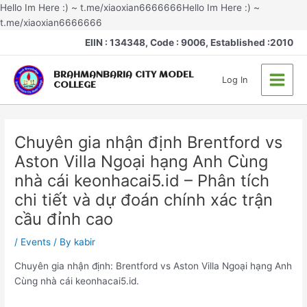
Skip
Hello Im Here :) ~ t.me/xiaoxian6666666Hello Im Here :) ~
to
t.me/xiaoxian6666666
Post
content
Main
EIIN : 134348, Code : 9006, Established :2010
navigation
Menu
BRAHMANBARIA CITY MODEL
Log In
COLLEGE
Chuyên gia nhận định Brentford vs
Aston Villa Ngoại hạng Anh Cùng
nhà cái keonhacai5.id – Phân tích
chi tiết và dự đoán chính xác trận
cầu đỉnh cao
/
Events
/ By
kabir
Chuyên gia nhận định: Brentford vs Aston Villa Ngoại hạng Anh
Cùng nhà cái keonhacai5.id.