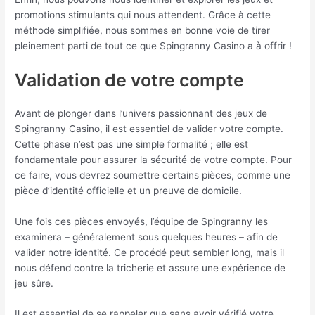
promotions stimulants qui nous attendent. Grâce à cette
méthode simplifiée, nous sommes en bonne voie de tirer
pleinement parti de tout ce que Spingranny Casino a à offrir !
Validation de votre compte
Avant de plonger dans l’univers passionnant des jeux de
Spingranny Casino, il est essentiel de valider votre compte.
Cette phase n’est pas une simple formalité ; elle est
fondamentale pour assurer la sécurité de votre compte. Pour
ce faire, vous devrez soumettre certains pièces, comme une
pièce d’identité officielle et un preuve de domicile.
Une fois ces pièces envoyés, l’équipe de Spingranny les
examinera – généralement sous quelques heures – afin de
valider notre identité. Ce procédé peut sembler long, mais il
nous défend contre la tricherie et assure une expérience de
jeu sûre.
Il est essentiel de se rappeler que sans avoir vérifié votre