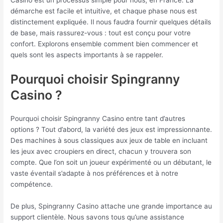
démarche est facile et intuitive, et chaque phase nous est
distinctement expliquée. Il nous faudra fournir quelques détails
de base, mais rassurez-vous : tout est conçu pour votre
confort. Explorons ensemble comment bien commencer et
quels sont les aspects importants à se rappeler.
Pourquoi choisir Spingranny
Casino ?
Pourquoi choisir Spingranny Casino entre tant d’autres
options ? Tout d’abord, la variété des jeux est impressionnante.
Des machines à sous classiques aux jeux de table en incluant
les jeux avec croupiers en direct, chacun y trouvera son
compte. Que l’on soit un joueur expérimenté ou un débutant, le
vaste éventail s’adapte à nos préférences et à notre
compétence.
De plus, Spingranny Casino attache une grande importance au
support clientèle. Nous savons tous qu’une assistance