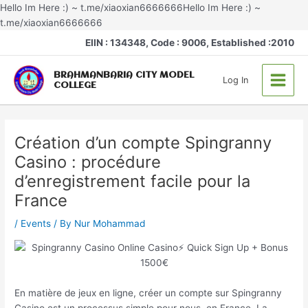
Skip
Hello Im Here :) ~ t.me/xiaoxian6666666Hello Im Here :) ~
to
t.me/xiaoxian6666666
Post
content
Main
EIIN : 134348, Code : 9006, Established :2010
navigation
Menu
BRAHMANBARIA CITY MODEL
Log In
COLLEGE
Création d’un compte Spingranny
Casino : procédure
d’enregistrement facile pour la
France
/
Events
/ By
Nur Mohammad
En matière de jeux en ligne, créer un compte sur Spingranny
Casino est un processus simple pour nous, en France. La