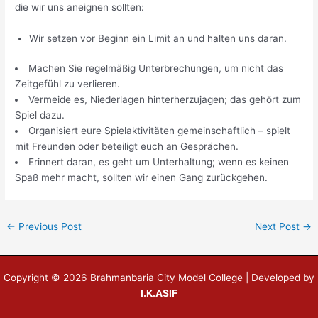
die wir uns aneignen sollten:
Wir setzen vor Beginn ein Limit an und halten uns daran.
Machen Sie regelmäßig Unterbrechungen, um nicht das
Zeitgefühl zu verlieren.
Vermeide es, Niederlagen hinterherzujagen; das gehört zum
Spiel dazu.
Organisiert eure Spielaktivitäten gemeinschaftlich – spielt
mit Freunden oder beteiligt euch an Gesprächen.
Erinnert daran, es geht um Unterhaltung; wenn es keinen
Spaß mehr macht, sollten wir einen Gang zurückgehen.
←
Previous Post
Next Post
→
Copyright © 2026 Brahmanbaria City Model College | Developed by
I.K.ASIF