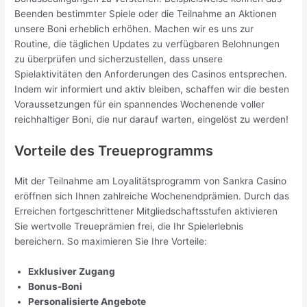
Beenden bestimmter Spiele oder die Teilnahme an Aktionen
unsere Boni erheblich erhöhen. Machen wir es uns zur
Routine, die täglichen Updates zu verfügbaren Belohnungen
zu überprüfen und sicherzustellen, dass unsere
Spielaktivitäten den Anforderungen des Casinos entsprechen.
Indem wir informiert und aktiv bleiben, schaffen wir die besten
Voraussetzungen für ein spannendes Wochenende voller
reichhaltiger Boni, die nur darauf warten, eingelöst zu werden!
Vorteile des Treueprogramms
Mit der Teilnahme am Loyalitätsprogramm von Sankra Casino
eröffnen sich Ihnen zahlreiche Wochenendprämien. Durch das
Erreichen fortgeschrittener Mitgliedschaftsstufen aktivieren
Sie wertvolle Treueprämien frei, die Ihr Spielerlebnis
bereichern. So maximieren Sie Ihre Vorteile:
Exklusiver Zugang
Bonus-Boni
Personalisierte Angebote