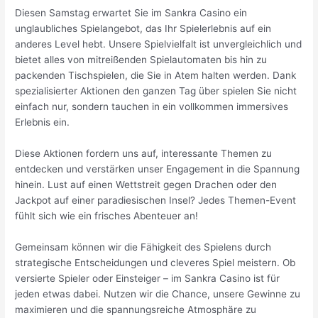
Diesen Samstag erwartet Sie im Sankra Casino ein
unglaubliches Spielangebot, das Ihr Spielerlebnis auf ein
anderes Level hebt. Unsere Spielvielfalt ist unvergleichlich und
bietet alles von mitreißenden Spielautomaten bis hin zu
packenden Tischspielen, die Sie in Atem halten werden. Dank
spezialisierter Aktionen den ganzen Tag über spielen Sie nicht
einfach nur, sondern tauchen in ein vollkommen immersives
Erlebnis ein.
Diese Aktionen fordern uns auf, interessante Themen zu
entdecken und verstärken unser Engagement in die Spannung
hinein. Lust auf einen Wettstreit gegen Drachen oder den
Jackpot auf einer paradiesischen Insel? Jedes Themen-Event
fühlt sich wie ein frisches Abenteuer an!
Gemeinsam können wir die Fähigkeit des Spielens durch
strategische Entscheidungen und cleveres Spiel meistern. Ob
versierte Spieler oder Einsteiger – im Sankra Casino ist für
jeden etwas dabei. Nutzen wir die Chance, unsere Gewinne zu
maximieren und die spannungsreiche Atmosphäre zu