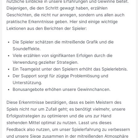
nützliche Einblicke in unsere Erfahrungen und Gewinne bietet.
Diejenigen, die den Schritt gewagt haben, erzählen
Geschichten, die nicht nur anregen, sondern uns allen auch
praktische Erkenntnisse geben. Hier sind einige wichtige
Lektionen aus den Berichten der Spieler:
Die Spieler schätzen die mitreißende Grafik und die
Soundeffekte.
Viele erzählen von signifikanten Erfolgen durch die
Verwendung gezielter Strategien.
Ein Teamgeist unter den Spielern erhöht das Spielerlebnis.
Der Support sorgt für zügige Problemlösung und
Unterstützung.
Bonusangebote erhöhen unsere Gewinnchancen.
Diese Erkenntnisse bestätigen, dass es beim Meistern des
Spiels nicht nur um Zufall geht; es benötigt vielmehr, unsere
Erfolgsstrategien zu optimieren und die uns zur Hand
stehenden Mittel optimal zu nutzen. Lasst uns dieses
Feedback also nutzen, um unser Spielerfahrung zu verbessern
und unsere Siege zusammen in der mitreißenden Atmosphäre