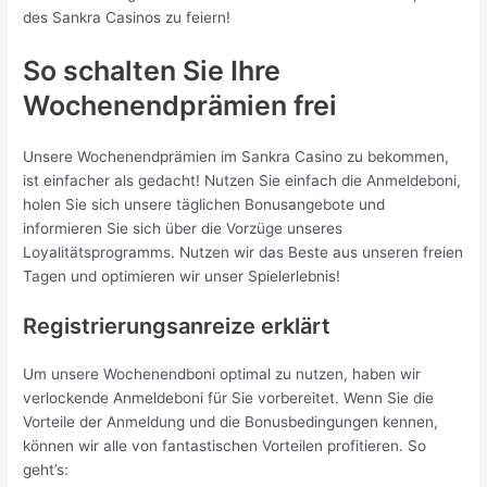
des Sankra Casinos zu feiern!
So schalten Sie Ihre
Wochenendprämien frei
Unsere Wochenendprämien im Sankra Casino zu bekommen,
ist einfacher als gedacht! Nutzen Sie einfach die Anmeldeboni,
holen Sie sich unsere täglichen Bonusangebote und
informieren Sie sich über die Vorzüge unseres
Loyalitätsprogramms. Nutzen wir das Beste aus unseren freien
Tagen und optimieren wir unser Spielerlebnis!
Registrierungsanreize erklärt
Um unsere Wochenendboni optimal zu nutzen, haben wir
verlockende Anmeldeboni für Sie vorbereitet. Wenn Sie die
Vorteile der Anmeldung und die Bonusbedingungen kennen,
können wir alle von fantastischen Vorteilen profitieren. So
geht’s: