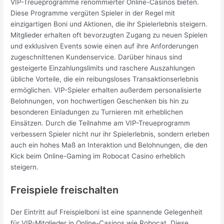
VIP-Treueprogramme renommierter Online-Casinos bieten.
Diese Programme vergüten Spieler in der Regel mit
einzigartigen Boni und Aktionen, die ihr Spielerlebnis steigern.
Mitglieder erhalten oft bevorzugten Zugang zu neuen Spielen
und exklusiven Events sowie einen auf ihre Anforderungen
zugeschnittenen Kundenservice. Darüber hinaus sind
gesteigerte Einzahlungslimits und raschere Auszahlungen
übliche Vorteile, die ein reibungsloses Transaktionserlebnis
ermöglichen. VIP-Spieler erhalten außerdem personalisierte
Belohnungen, von hochwertigen Geschenken bis hin zu
besonderen Einladungen zu Turnieren mit erheblichen
Einsätzen. Durch die Teilnahme am VIP-Treueprogramm
verbessern Spieler nicht nur ihr Spielerlebnis, sondern erleben
auch ein hohes Maß an Interaktion und Belohnungen, die den
Kick beim Online-Gaming im Robocat Casino erheblich
steigern.
Freispiele freischalten
Der Eintritt auf Freispielboni ist eine spannende Gelegenheit
für VIP-Mitglieder in Online-Casinos wie Robocat. Diese