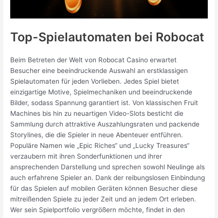
Top-Spielautomaten bei Robocat
Beim Betreten der Welt von Robocat Casino erwartet
Besucher eine beeindruckende Auswahl an erstklassigen
Spielautomaten für jeden Vorlieben. Jedes Spiel bietet
einzigartige Motive, Spielmechaniken und beeindruckende
Bilder, sodass Spannung garantiert ist. Von klassischen Fruit
Machines bis hin zu neuartigen Video-Slots besticht die
Sammlung durch attraktive Auszahlungsraten und packende
Storylines, die die Spieler in neue Abenteuer entführen.
Populäre Namen wie „Epic Riches“ und „Lucky Treasures“
verzaubern mit ihren Sonderfunktionen und ihrer
ansprechenden Darstellung und sprechen sowohl Neulinge als
auch erfahrene Spieler an. Dank der reibungslosen Einbindung
für das Spielen auf mobilen Geräten können Besucher diese
mitreißenden Spiele zu jeder Zeit und an jedem Ort erleben.
Wer sein Spielportfolio vergrößern möchte, findet in den