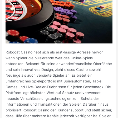
Robocat Casino hebt sich als erstklassige Adresse hervor,
wenn Spieler die pulsierende Welt des Online-Spiels
entdecken. Bekannt für seine anwenderfreundliche Oberfläche
und sein innovatives Design, zieht dieses Casino sowohl
Neulinge als auch versierte Spieler an. Es bietet ein
umfangreiches Spieleportfolio mit Spielautomaten, Table
Games und Live-Dealer-Erlebnissen für jeden Geschmack. Die
Plattform legt höchsten Wert auf Schutz und verwendet
neueste Verschlüsselungstechnologien zum Schutz der
Informationen und Transaktionen der Spieler. Darüber hinaus
priorisiert Robocat Casino den Kundensupport und stellt sicher,
dass Hilfe über mehrere Kanäle jederzeit verfügbar ist. Spieler