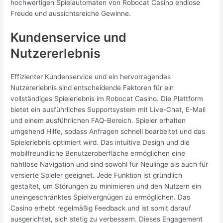
hochwertigen Spielautomaten von Robocat Casino endlose
Freude und aussichtsreiche Gewinne.
Kundenservice und
Nutzererlebnis
Effizienter Kundenservice und ein hervorragendes
Nutzererlebnis sind entscheidende Faktoren für ein
vollständiges Spielerlebnis im Robocat Casino. Die Plattform
bietet ein ausführliches Supportsystem mit Live-Chat, E-Mail
und einem ausführlichen FAQ-Bereich. Spieler erhalten
umgehend Hilfe, sodass Anfragen schnell bearbeitet und das
Spielerlebnis optimiert wird. Das intuitive Design und die
mobilfreundliche Benutzeroberfläche ermöglichen eine
nahtlose Navigation und sind sowohl für Neulinge als auch für
versierte Spieler geeignet. Jede Funktion ist gründlich
gestaltet, um Störungen zu minimieren und den Nutzern ein
uneingeschränktes Spielvergnügen zu ermöglichen. Das
Casino erhebt regelmäßig Feedback und ist somit darauf
ausgerichtet, sich stetig zu verbessern. Dieses Engagement