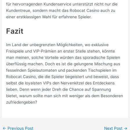
für hervorragenden Kundenservice unterstützt nicht nur die
Kundentreue, sondern macht das Robocat Casino auch zu
einer erstklassigen Wahl für erfahrene Spieler.
Fazit
Im Land der unbegrenzten Möglichkeiten, wo exklusive
Freispiele und VIP-Prämien an erster Stelle stehen, könnte
man meinen, solche Vorteile würden das sporadische Spielen
überflüssig machen. Doch es ist die gelungene Mischung aus
fesselnden Spielautomaten und packenden Tischspielen im
Robocat Casino, die die Spieler begeistert und beweist, dass
selbst die loyalsten VIPs den Nervenkitzel des Entdeckens
lieben. Denn wenn jeder Dreh die Chance auf Spannung
bietet, warum sollte man sich mit weniger als dem Besonderen
zufriedengeben?
←
Previous Post
Next Post
→