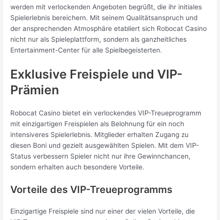
werden mit verlockenden Angeboten begrüßt, die ihr initiales
Spielerlebnis bereichern. Mit seinem Qualitätsanspruch und
der ansprechenden Atmosphäre etabliert sich Robocat Casino
nicht nur als Spieleplattform, sondern als ganzheitliches
Entertainment-Center für alle Spielbegeisterten.
Exklusive Freispiele und VIP-
Prämien
Robocat Casino bietet ein verlockendes VIP-Treueprogramm
mit einzigartigen Freispielen als Belohnung für ein noch
intensiveres Spielerlebnis. Mitglieder erhalten Zugang zu
diesen Boni und gezielt ausgewählten Spielen. Mit dem VIP-
Status verbessern Spieler nicht nur ihre Gewinnchancen,
sondern erhalten auch besondere Vorteile.
Vorteile des VIP-Treueprogramms
Einzigartige Freispiele sind nur einer der vielen Vorteile, die