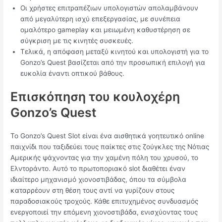
Οι χρήστες επιτραπέζιων υπολογιστών απολαμβάνουν
από μεγαλύτερη ισχύ επεξεργασίας, με συνέπεια
ομαλότερο gameplay και μειωμένη καθυστέρηση σε
σύγκριση με τις κινητές συσκευές.
Τελικά, η απόφαση μεταξύ κινητού και υπολογιστή για το
Gonzo’s Quest βασίζεται από την προσωπική επιλογή για
ευκολία έναντι οπτικού βάθους.
Επισκόπηση του κουλοχέρη
Gonzo’s Quest
Το Gonzo’s Quest Slot είναι ένα αισθητικά γοητευτικό online
παιχνίδι που ταξιδεύει τους παίκτες στις ζούγκλες της Νότιας
Αμερικής ψάχνοντας για την χαμένη πόλη του χρυσού, το
Ελντοράντο. Αυτό το πρωτοποριακό slot διαθέτει έναν
ιδιαίτερο μηχανισμό χιονοστιβάδας, όπου τα σύμβολα
καταρρέουν στη θέση τους αντί να γυρίζουν στους
παραδοσιακούς τροχούς. Κάθε επιτυχημένος συνδυασμός
ενεργοποιεί την επόμενη χιονοστιβάδα, ενισχύοντας τους