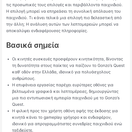
τις προσωπικές τους επιλογές και περιβάλλοντα παιχνιδιού.
Η επιλογή μπορεί να επηρεάσει τη συνολική απόλαυση του
παιχνιδιού. Τι κάνει τελικά μια επιλογή πιο δελεαστική από
την άλλη; Η ανάλυση αυτών των λεπτομερειών μπορεί να
αποκαλύψει ενδιαφέρουσες πληροφορίες.
Βασικά σημεία
Οι κινητές συσκευές προσφέρουν κινητικότητα, δίνοντας
τη δυνατότητα στους παίκτες να παίζουν το Gonzo’s Quest
καθ’ οδόν στην Ελλάδα, ιδανικό για πολυάσχολους
ανθρώπους.
Η επιφάνεια εργασίας παρέχει ευρύτερες οθόνες για
βελτιωμένα γραφικά και λεπτομέρειες, δημιουργώντας
μια πιο εντυπωσιακή εμπειρία παιχνιδιού με το Gonzo’s
Quest.
Η φιλική προς τον χρήστη οθόνη αφής της έκδοσης για
κινητά κάνει το gameplay γρήγορο και ενδιαφέρον,
ιδανικό για απρογραμμάτιστες συνεδρίες παιχνιδιού ενώ
ταξιδεύετε.