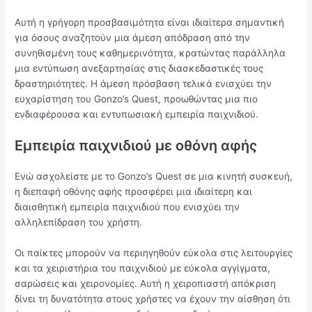
Αυτή η γρήγορη προσβασιμότητα είναι ιδιαίτερα σημαντική
για όσους αναζητούν μια άμεση απόδραση από την
συνηθισμένη τους καθημερινότητα, κρατώντας παράλληλα
μια εντύπωση ανεξαρτησίας στις διασκεδαστικές τους
δραστηριότητες. Η άμεση πρόσβαση τελικά ενισχύει την
ευχαρίστηση του Gonzo’s Quest, προωθώντας μια πιο
ενδιαφέρουσα και εντυπωσιακή εμπειρία παιχνιδιού.
Εμπειρία παιχνιδιού με οθόνη αφής
Ενώ ασχολείστε με το Gonzo’s Quest σε μια κινητή συσκευή,
η διεπαφή οθόνης αφής προσφέρει μια ιδιαίτερη και
διαισθητική εμπειρία παιχνιδιού που ενισχύει την
αλληλεπίδραση του χρήστη.
Οι παίκτες μπορούν να περιηγηθούν εύκολα στις λειτουργίες
και τα χειριστήρια του παιχνιδιού με εύκολα αγγίγματα,
σαρώσεις και χειρονομίες. Αυτή η χειροπιαστή απόκριση
δίνει τη δυνατότητα στους χρήστες να έχουν την αίσθηση ότι