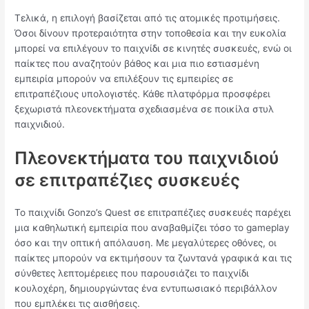
Τελικά, η επιλογή βασίζεται από τις ατομικές προτιμήσεις.
Όσοι δίνουν προτεραιότητα στην τοποθεσία και την ευκολία
μπορεί να επιλέγουν το παιχνίδι σε κινητές συσκευές, ενώ οι
παίκτες που αναζητούν βάθος και μια πιο εστιασμένη
εμπειρία μπορούν να επιλέξουν τις εμπειρίες σε
επιτραπέζιους υπολογιστές. Κάθε πλατφόρμα προσφέρει
ξεχωριστά πλεονεκτήματα σχεδιασμένα σε ποικίλα στυλ
παιχνιδιού.
Πλεονεκτήματα του παιχνιδιού
σε επιτραπέζιες συσκευές
Το παιχνίδι Gonzo’s Quest σε επιτραπέζιες συσκευές παρέχει
μια καθηλωτική εμπειρία που αναβαθμίζει τόσο το gameplay
όσο και την οπτική απόλαυση. Με μεγαλύτερες οθόνες, οι
παίκτες μπορούν να εκτιμήσουν τα ζωντανά γραφικά και τις
σύνθετες λεπτομέρειες που παρουσιάζει το παιχνίδι
κουλοχέρη, δημιουργώντας ένα εντυπωσιακό περιβάλλον
που εμπλέκει τις αισθήσεις.