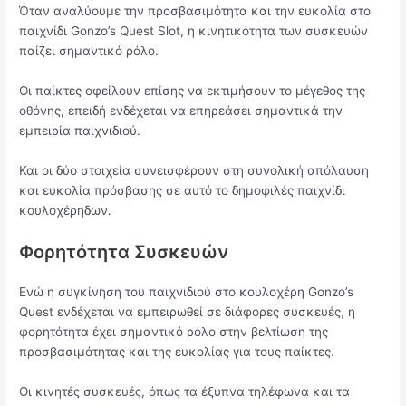
Όταν αναλύουμε την προσβασιμότητα και την ευκολία στο
παιχνίδι Gonzo’s Quest Slot, η κινητικότητα των συσκευών
παίζει σημαντικό ρόλο.
Οι παίκτες οφείλουν επίσης να εκτιμήσουν το μέγεθος της
οθόνης, επειδή ενδέχεται να επηρεάσει σημαντικά την
εμπειρία παιχνιδιού.
Και οι δύο στοιχεία συνεισφέρουν στη συνολική απόλαυση
και ευκολία πρόσβασης σε αυτό το δημοφιλές παιχνίδι
κουλοχέρηδων.
Φορητότητα Συσκευών
Ενώ η συγκίνηση του παιχνιδιού στο κουλοχέρη Gonzo’s
Quest ενδέχεται να εμπειρωθεί σε διάφορες συσκευές, η
φορητότητα έχει σημαντικό ρόλο στην βελτίωση της
προσβασιμότητας και της ευκολίας για τους παίκτες.
Οι κινητές συσκευές, όπως τα έξυπνα τηλέφωνα και τα