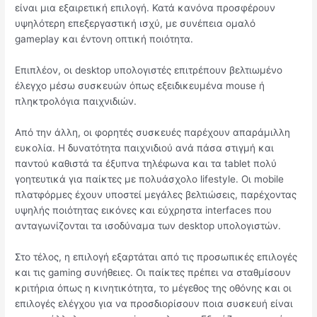
είναι μια εξαιρετική επιλογή. Κατά κανόνα προσφέρουν
υψηλότερη επεξεργαστική ισχύ, με συνέπεια ομαλό
gameplay και έντονη οπτική ποιότητα.
Επιπλέον, οι desktop υπολογιστές επιτρέπουν βελτιωμένο
έλεγχο μέσω συσκευών όπως εξειδικευμένα mouse ή
πληκτρολόγια παιχνιδιών.
Από την άλλη, οι φορητές συσκευές παρέχουν απαράμιλλη
ευκολία. Η δυνατότητα παιχνιδιού ανά πάσα στιγμή και
παντού καθιστά τα έξυπνα τηλέφωνα και τα tablet πολύ
γοητευτικά για παίκτες με πολυάσχολο lifestyle. Οι mobile
πλατφόρμες έχουν υποστεί μεγάλες βελτιώσεις, παρέχοντας
υψηλής ποιότητας εικόνες και εύχρηστα interfaces που
ανταγωνίζονται τα ισοδύναμα των desktop υπολογιστών.
Στο τέλος, η επιλογή εξαρτάται από τις προσωπικές επιλογές
και τις gaming συνήθειες. Οι παίκτες πρέπει να σταθμίσουν
κριτήρια όπως η κινητικότητα, το μέγεθος της οθόνης και οι
επιλογές ελέγχου για να προσδιορίσουν ποια συσκευή είναι