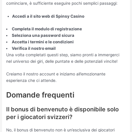
cominciare, è sufficiente eseguire pochi semplici passaggi:
Accedi a il sito web di Spinsy Casino
Completa il modulo di registrazione
Seleziona una password sicura
Accetta i termini e le condizioni
Verifica il nostro email
Una volta completati questi step, siamo pronti a immergerci
nel universo dei giri, delle puntate e delle potenziali vincite!
Creiamo il nostro account e iniziamo all’emozionante
esperienza che ci attende.
Domande frequenti
Il bonus di benvenuto è disponibile solo
per i giocatori svizzeri?
No, il bonus di benvenuto non è un’esclusiva dei giocatori