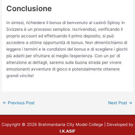
Conclusione
In sintesi, richiedere il bonus di benvenuto al casinò Spinsy in
Svizzera è un processo semplice. Iscrivendosi, verificando il
proprio account ed effettuando il primo deposito, si può
accedere a ottime opportunità di bonus. Non dimentichiamo di
leggere i termini e le condizioni del bonus e di scegliere i giochi
più adatti per sfruttare al meglio l’esperienza. Con un po’ di
attenzione ai dettagli, saremo sulla buona strada per vivere
emozionanti avventure di gioco e potenzialmente ottenere
grandi vincite!
←
Previous Post
Next Post
→
Copyright © 2026 Brahmanbaria City Model College | Developed by
I.K.ASIF