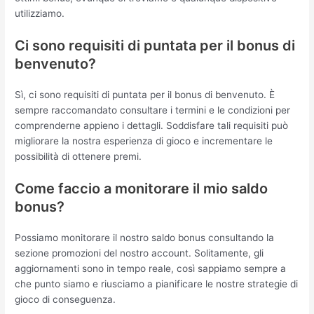
utilizziamo.
Ci sono requisiti di puntata per il bonus di
benvenuto?
Sì, ci sono requisiti di puntata per il bonus di benvenuto. È
sempre raccomandato consultare i termini e le condizioni per
comprenderne appieno i dettagli. Soddisfare tali requisiti può
migliorare la nostra esperienza di gioco e incrementare le
possibilità di ottenere premi.
Come faccio a monitorare il mio saldo
bonus?
Possiamo monitorare il nostro saldo bonus consultando la
sezione promozioni del nostro account. Solitamente, gli
aggiornamenti sono in tempo reale, così sappiamo sempre a
che punto siamo e riusciamo a pianificare le nostre strategie di
gioco di conseguenza.