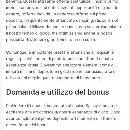
benefici. Questo attraente offerta costituisce il nostro primo
inizio in un universo di entusiasmanti opportunità di gioco. In
genere, l’offerta include un generoso offerta sul primo
deposito, frequentemente affiancato da spin gratis sulle slot
più popolari. Utilizzando questo bonus, non solo prolunghiamo
il nostro tempo di gioco, ma ottimizziamo anche le nostre
possibilità di ottenere grandi vincite fin da subito.
Comunque, è importante prestare attenzione ai requisiti e
regole, poiché i criteri di puntata possono affect la nostra
esperienza totale. Dovremmo analizzare elementi come gli
importi minimi di deposito e i giochi idonei per assicurarci di
utilizzare al meglio questo pacchetto di benvenuto.
Domanda e utilizzo del bonus
Richiedere il bonus di benvenuto al casinò Spinsy è un step
eccitante che arricchisce la nostra esperienza di gioco. Dopo
aver completato il primo deposito, è il momento di ottenere
questi fantastici bonus.