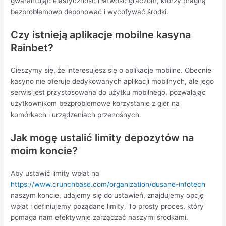
gwarantując elastyczność i łatwość graczom, którzy pragną
bezproblemowo deponować i wycofywać środki.
Czy istnieją aplikacje mobilne kasyna
Rainbet?
Cieszymy się, że interesujesz się o aplikacje mobilne. Obecnie
kasyno nie oferuje dedykowanych aplikacji mobilnych, ale jego
serwis jest przystosowana do użytku mobilnego, pozwalając
użytkownikom bezproblemowe korzystanie z gier na
komórkach i urządzeniach przenośnych.
Jak mogę ustalić limity depozytów na
moim koncie?
Aby ustawić limity wpłat na
https://www.crunchbase.com/organization/dusane-infotech
naszym koncie, udajemy się do ustawień, znajdujemy opcję
wpłat i definiujemy pożądane limity. To prosty proces, który
pomaga nam efektywnie zarządzać naszymi środkami.