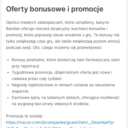
Oferty bonusowe i promocje
Oprócz trwałych zabezpieczeń, które uznaliśmy, kasyno
Rainbet oferuje również atrakcyjny wachlarz bonusów i
promocji, które poprawią nasze wrażenia z gry. Te bonusy nie
tylko zwiększają czas gry, ale także zwiększają poziom emocji
podczas sesji. Oto, czego możemy się przewidywać:
Bonusy powitalne, które dostarczą nam fantastyczny start
przy rejestracji.
Tygodniowe promocje, dzięki którym oferta jest nowa i
ciekawa przez cały tydzień.
Nagrody lojalnościowe w ramach uznania za nieustanne
wsparcie.
Darmowe spiny na lubianych slotach, oferujące możliwość
na wygraną bez utraty własnych środków.
Promocje te zostały
https://tracxn.com/d/companies/gcash2win/__DksoHpeYjy-