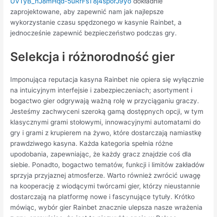
UVTyB_nJ8mHqd-5uRrFsT8j4sporJ9yo
dokładnie
zaprojektowane, aby zapewnić nam jak najlepsze
wykorzystanie czasu spędzonego w kasynie Rainbet, a
jednocześnie zapewnić bezpieczeństwo podczas gry.
Selekcja i różnorodność gier
Imponująca reputacja kasyna Rainbet nie opiera się wyłącznie
na intuicyjnym interfejsie i zabezpieczeniach; asortyment i
bogactwo gier odgrywają ważną rolę w przyciąganiu graczy.
Jesteśmy zachwyceni szeroką gamą dostępnych opcji, w tym
klasycznymi grami stołowymi, innowacyjnymi automatami do
gry i grami z krupierem na żywo, które dostarczają namiastkę
prawdziwego kasyna. Każda kategoria spełnia różne
upodobania, zapewniając, że każdy gracz znajdzie coś dla
siebie. Ponadto, bogactwo tematów, funkcji i limitów zakładów
sprzyja przyjaznej atmosferze. Warto również zwrócić uwagę
na kooperację z wiodącymi twórcami gier, którzy nieustannie
dostarczają na platformę nowe i fascynujące tytuły. Krótko
mówiąc, wybór gier Rainbet znacznie ulepsza nasze wrażenia