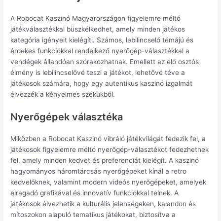
A Robocat Kaszinó Magyarországon figyelemre méltó
játékválasztékkal büszkélkedhet, amely minden játékos
kategória igényeit kielégíti. Számos, lebilincselő témájú és
érdekes funkciókkal rendelkező nyerőgép-választékkal a
vendégek állandóan szórakozhatnak. Emellett az élő osztós
élmény is lebilincselővé teszi a játékot, lehetővé téve a
játékosok számára, hogy egy autentikus kaszinó izgalmát
élvezzék a kényelmes székükből.
Nyerőgépek választéka
Miközben a Robocat Kaszinó vibráló játékvilágát fedezik fel, a
játékosok figyelemre méltó nyerőgép-választékot fedezhetnek
fel, amely minden kedvet és preferenciát kielégít. A kaszinó
hagyományos háromtárcsás nyerőgépeket kínál a retro
kedvelőknek, valamint modern videós nyerőgépeket, amelyek
elragadó grafikával és innovatív funkciókkal telnek. A
játékosok élvezhetik a kulturális jelenségeken, kalandon és
mítoszokon alapuló tematikus játékokat, biztosítva a