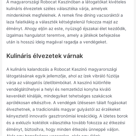
A magyarországi Robocat Kaszinóban a látogatókat kivételes
kulináris élvezetek széles választéka várja, amelyek
mindenkinek megfelelnek. A remek fine dining vacsoráktól a
laza falatkákig a választék kétségtelenül fokozza majd az
élményt. Ahogy eljön az este, nyüzsgő éjszakai élet kezdődik,
izgalmas hangulatot teremtve, amely a játékok befejezése
után is hosszú ideig magával ragadja a vendégeket.
Kulináris élvezetek várnak
A kulináris kalandozás a Robocat Kaszinó magyarországi
látogatásának egyik jellemzője, ahol az ízek vibráló fúziója
várja az válogatós ízlelőbimbókat. A kaszinó különféle
vendéglátóhelyei a helyi és nemzetközi konyha kiváló
keverékét kínálják, mindegyiket tehetséges szakácsok
aprólékosan elkészítve. A vendégek ízlésesen tálalt fogásokat
élvezhetnek, a tradicionális magyar gulyástól az érzékeket
kényeztető innovatív gasztronómiai kreációkig. A ízletes borok
és a exkluzív koktélok választéka tovább fokozza az étkezési
élményt, biztosítva, hogy minden étkezés ünneppé váljon.