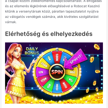
a csapat közötti zökkenőmentes kapcsolattartást. A elfogadás
és az elismerés légkörének elősegítésével a Robocat Kaszinó
kitűnik a versenytársak közül, páratlan tapasztalatot nyújtva
az válogatós vendégek számára, akik kivételes szolgáltatást
várnak.
Elérhetőség és elhelyezkedés