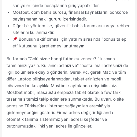
saniyeler içinde hesaplarına giriş yapabilirler.
Mostbet. com bahis bürosu, finansal kaynaklarını bonkörce
paylaşmanın haklı gururu içerisindedir.
Diğer bir yöntem ise, güvenilir bahis forumlarını veya rehber
sitelerini kullanmaktır.
Bonusun aktif olması için yatırım sırasında “bonus talep
et” kutusunu işaretlemeyi unutmayın.
Bu formda “Golü sizce hangi futbolcu vencer? ” kısmına
tahmininizi yazın. Kullanıcı adınızı ve” “postal mail adresinizi de
ilgili bölümlere ekleyip gönderin. Gerek Pc, gerek Mac ve tüm
diğer Laptop billgisayarlarınızdan, tabletlerinizden ve mobil
cihazınızdan kolaylıkla Mostbet sayfalarına erişebilirsiniz.
Mostbet mobil, masaüstü empieza tablet olarak a few farklı
tasarımı sitemizi takip edenlere sunmaktadır. Bu uyarı, o site
adresine Türkiye’deki internet sağlayıcıları aracılığıyla
girilemeyeceğini gösterir. Firma adres değiştirdiği anda
otomatik tanıma sistemimiz yeni adresi keşfeder ve
butonumuzdaki linki yeni adres ile günceller.