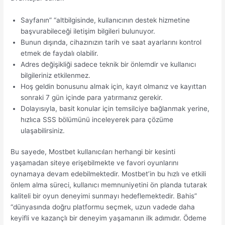
Sayfanın” “altbilgisinde, kullanıcının destek hizmetine
başvurabileceği iletişim bilgileri bulunuyor.
Bunun dışında, cihazınızın tarih ve saat ayarlarını kontrol
etmek de faydalı olabilir.
Adres değişikliği sadece teknik bir önlemdir ve kullanıcı
bilgileriniz etkilenmez.
Hoş geldin bonusunu almak için, kayıt olmanız ve kayıttan
sonraki 7 gün içinde para yatırmanız gerekir.
Dolayısıyla, basit konular için temsilciye bağlanmak yerine,
hızlıca SSS bölümünü inceleyerek para çözüme
ulaşabilirsiniz.
Bu sayede, Mostbet kullanıcıları herhangi bir kesinti
yaşamadan siteye erişebilmekte ve favori oyunlarını
oynamaya devam edebilmektedir. Mostbet’in bu hızlı ve etkili
önlem alma süreci, kullanıcı memnuniyetini ön planda tutarak
kaliteli bir oyun deneyimi sunmayı hedeflemektedir. Bahis”
“dünyasında doğru platformu seçmek, uzun vadede daha
keyifli ve kazançlı bir deneyim yaşamanın ilk adımıdır. Ödeme