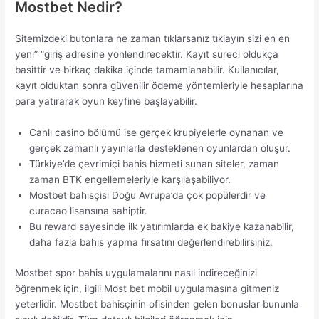
Mostbet Nedir?
Sitemizdeki butonlara ne zaman tıklarsanız tıklayın sizi en en
yeni” “giriş adresine yönlendirecektir. Kayıt süreci oldukça
basittir ve birkaç dakika içinde tamamlanabilir. Kullanıcılar,
kayıt olduktan sonra güvenilir ödeme yöntemleriyle hesaplarına
para yatırarak oyun keyfine başlayabilir.
Canlı casino bölümü ise gerçek krupiyelerle oynanan ve
gerçek zamanlı yayınlarla desteklenen oyunlardan oluşur.
Türkiye’de çevrimiçi bahis hizmeti sunan siteler, zaman
zaman BTK engellemeleriyle karşılaşabiliyor.
Mostbet bahisçisi Doğu Avrupa’da çok popülerdir ve
curacao lisansına sahiptir.
Bu reward sayesinde ilk yatırımlarda ek bakiye kazanabilir,
daha fazla bahis yapma fırsatını değerlendirebilirsiniz.
Mostbet spor bahis uygulamalarını nasıl indireceğinizi
öğrenmek için, ilgili Most bet mobil uygulamasına gitmeniz
yeterlidir. Mostbet bahisçinin ofisinden gelen bonuslar bununla