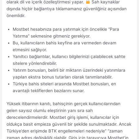
olarak dil ve içerik özelleştirmesi yapar.
Sah kaynaklar
dışında hiçbir bağlantıya tıklamamanız güvenliğiniz açısından
önemlidir.
Mostbet hesabınıza para yatırmak için öncelikle “Para
Yatırma” sekmesine gitmeniz gerekiyor.
Bu, kullanıcıların bahis keyfine ara vermeden devam
etmesini sağlıyor.
Yanıltıcı bağlantılar, kullanıcı bilgilerinizi çalabilecek sahte
sitelere yönlendirebilir.
Yatırım bonusları, belirli bir miktarın üzerindeki yatırımlara
yapılan ekstra bonus tutarları olarak tanımlanabilir.
Türkiye bahis siteleri arasında Mostbet bonusları, en
avantajlı tekliflerden bazılarını sunar.
Yüksek itibarının kanıtı, bahisçinin gerçek kullanıcılarından
gelen sayısız olumlu eleştirinin yanı sıra sah
derecelendirmelerdir. Mostbet giriş işlemi, kullanıcılar için
oldukça basit empieza güvenli bir şekilde sunulmaktadır. Ancak
Türkiye’den erişimde BTK engellemeleri nedeniyle” “zaman
zaman adres değişikliği olabilir. Giriş için tarayıcıya Mostbet’in