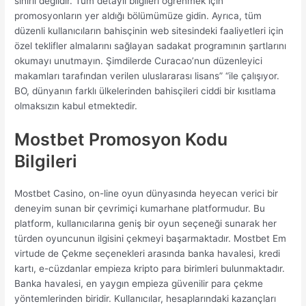
sınırlı değildir. Tüm detaylı bilgileri öğrenmek için
promosyonların yer aldığı bölümümüze gidin. Ayrıca, tüm
düzenli kullanıcıların bahisçinin web sitesindeki faaliyetleri için
özel teklifler almalarını sağlayan sadakat programının şartlarını
okumayı unutmayın. Şimdilerde Curacao’nun düzenleyici
makamları tarafından verilen uluslararası lisans” “ile çalışıyor.
BO, dünyanın farklı ülkelerinden bahisçileri ciddi bir kısıtlama
olmaksızın kabul etmektedir.
Mostbet Promosyon Kodu
Bilgileri
Mostbet Casino, on-line oyun dünyasında heyecan verici bir
deneyim sunan bir çevrimiçi kumarhane platformudur. Bu
platform, kullanıcılarına geniş bir oyun seçeneği sunarak her
türden oyuncunun ilgisini çekmeyi başarmaktadır. Mostbet Em
virtude de Çekme seçenekleri arasında banka havalesi, kredi
kartı, e-cüzdanlar empieza kripto para birimleri bulunmaktadır.
Banka havalesi, en yaygın empieza güvenilir para çekme
yöntemlerinden biridir. Kullanıcılar, hesaplarındaki kazançları