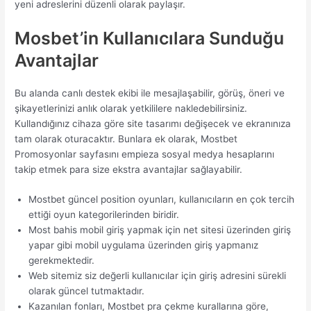
yeni adreslerini düzenli olarak paylaşır.
Mosbet’in Kullanıcılara Sunduğu
Avantajlar
Bu alanda canlı destek ekibi ile mesajlaşabilir, görüş, öneri ve
şikayetlerinizi anlık olarak yetkililere nakledebilirsiniz.
Kullandığınız cihaza göre site tasarımı değişecek ve ekranınıza
tam olarak oturacaktır. Bunlara ek olarak, Mostbet
Promosyonlar sayfasını empieza sosyal medya hesaplarını
takip etmek para size ekstra avantajlar sağlayabilir.
Mostbet güncel position oyunları, kullanıcıların en çok tercih
ettiği oyun kategorilerinden biridir.
Most bahis mobil giriş yapmak için net sitesi üzerinden giriş
yapar gibi mobil uygulama üzerinden giriş yapmanız
gerekmektedir.
Web sitemiz siz değerli kullanıcılar için giriş adresini sürekli
olarak güncel tutmaktadır.
Kazanılan fonları, Mostbet pra çekme kurallarına göre,