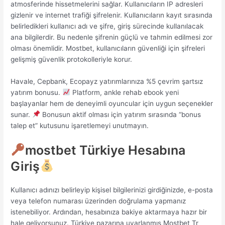
atmosferinde hissetmelerini sağlar. Kullanıcıların IP adresleri
gizlenir ve internet trafiği şifrelenir. Kullanıcıların kayıt sırasında
belirledikleri kullanıcı adı ve şifre, giriş sürecinde kullanılacak
ana bilgilerdir. Bu nedenle şifrenin güçlü ve tahmin edilmesi zor
olması önemlidir. Mostbet, kullanıcıların güvenliği için şifreleri
gelişmiş güvenlik protokolleriyle korur.
Havale, Cepbank, Ecopayz yatırımlarınıza %5 çevrim şartsız
yatırım bonusu.
Platform, ankle rehab ebook yeni
başlayanlar hem de deneyimli oyuncular için uygun seçenekler
sunar.
Bonusun aktif olması için yatırım sırasında “bonus
talep et” kutusunu işaretlemeyi unutmayın.
mostbet Türkiye Hesabına
Giriş
Kullanıcı adınızı belirleyip kişisel bilgilerinizi girdiğinizde, e-posta
veya telefon numarası üzerinden doğrulama yapmanız
istenebiliyor. Ardından, hesabınıza bakiye aktarmaya hazır bir
hale geliyorsunuz. Türkiye pazarına uyarlanmış Mostbet Tr