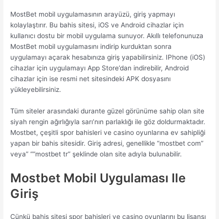
MostBet mobil uygulamasının arayüzü, giriş yapmayı
kolaylaştırır. Bu bahis sitesi, iOS ve Android cihazlar için
kullanıcı dostu bir mobil uygulama sunuyor. Akıllı telefonunuza
MostBet mobil uygulamasını indirip kurduktan sonra
uygulamayı açarak hesabınıza giriş yapabilirsiniz. IPhone (iOS)
cihazlar için uygulamayı App Store’dan indirebilir, Android
cihazlar için ise resmi net sitesindeki APK dosyasını
yükleyebilirsiniz.
Tüm siteler arasındaki durante güzel görünüme sahip olan site
siyah rengin ağırlığıyla sarı’nın parlaklığı ile göz doldurmaktadır.
Mostbet, çeşitli spor bahisleri ve casino oyunlarına ev sahipliği
yapan bir bahis sitesidir. Giriş adresi, genellikle “mostbet com”
veya” ““mostbet tr” şeklinde olan site adıyla bulunabilir.
Mostbet Mobil Uygulaması Ile
Giriş
Çünkü bahis sitesi spor bahisleri ve casino oyunlarını bu lisansı