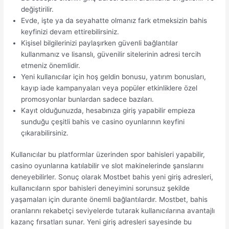
değiştirilir.
Evde, işte ya da seyahatte olmanız fark etmeksizin bahis
keyfinizi devam ettirebilirsiniz.
Kişisel bilgilerinizi paylaşırken güvenli bağlantılar
kullanmanız ve lisanslı, güvenilir sitelerinin adresi tercih
etmeniz önemlidir.
Yeni kullanıcılar için hoş geldin bonusu, yatırım bonusları,
kayıp iade kampanyaları veya popüler etkinliklere özel
promosyonlar bunlardan sadece bazıları.
Kayıt olduğunuzda, hesabınıza giriş yapabilir empieza
sunduğu çeşitli bahis ve casino oyunlarının keyfini
çıkarabilirsiniz.
Kullanıcılar bu platformlar üzerinden spor bahisleri yapabilir,
casino oyunlarına katılabilir ve slot makinelerinde şanslarını
deneyebilirler. Sonuç olarak Mostbet bahis yeni giriş adresleri,
kullanıcıların spor bahisleri deneyimini sorunsuz şekilde
yaşamaları için durante önemli bağlantılardır. Mostbet, bahis
oranlarını rekabetçi seviyelerde tutarak kullanıcılarına avantajlı
kazanç fırsatları sunar. Yeni giriş adresleri sayesinde bu