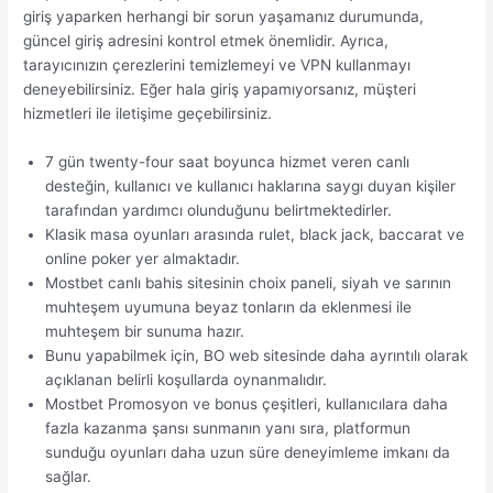
giriş yaparken herhangi bir sorun yaşamanız durumunda,
güncel giriş adresini kontrol etmek önemlidir. Ayrıca,
tarayıcınızın çerezlerini temizlemeyi ve VPN kullanmayı
deneyebilirsiniz. Eğer hala giriş yapamıyorsanız, müşteri
hizmetleri ile iletişime geçebilirsiniz.
7 gün twenty-four saat boyunca hizmet veren canlı
desteğin, kullanıcı ve kullanıcı haklarına saygı duyan kişiler
tarafından yardımcı olunduğunu belirtmektedirler.
Klasik masa oyunları arasında rulet, black jack, baccarat ve
online poker yer almaktadır.
Mostbet canlı bahis sitesinin choix paneli, siyah ve sarının
muhteşem uyumuna beyaz tonların da eklenmesi ile
muhteşem bir sunuma hazır.
Bunu yapabilmek için, BO web sitesinde daha ayrıntılı olarak
açıklanan belirli koşullarda oynanmalıdır.
Mostbet Promosyon ve bonus çeşitleri, kullanıcılara daha
fazla kazanma şansı sunmanın yanı sıra, platformun
sunduğu oyunları daha uzun süre deneyimleme imkanı da
sağlar.