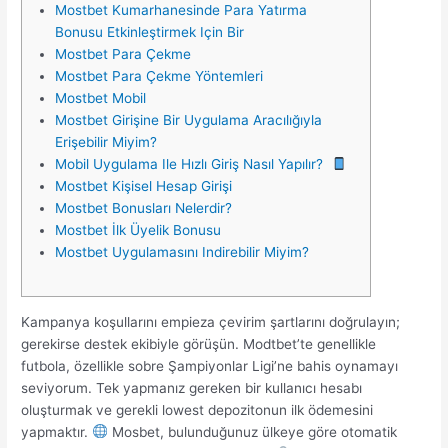
Mostbet Kumarhanesinde Para Yatırma
Bonusu Etkinleştirmek Için Bir
Mostbet Para Çekme
Mostbet Para Çekme Yöntemleri
Mostbet Mobil
Mostbet Girişine Bir Uygulama Aracılığıyla
Erişebilir Miyim?
Mobil Uygulama Ile Hızlı Giriş Nasıl Yapılır?
Mostbet Kişisel Hesap Girişi
Mostbet Bonusları Nelerdir?
Mostbet İlk Üyelik Bonusu
Mostbet Uygulamasını Indirebilir Miyim?
Kampanya koşullarını empieza çevirim şartlarını doğrulayın;
gerekirse destek ekibiyle görüşün. Modtbet’te genellikle
futbola, özellikle sobre Şampiyonlar Ligi’ne bahis oynamayı
seviyorum. Tek yapmanız gereken bir kullanıcı hesabı
oluşturmak ve gerekli lowest depozitonun ilk ödemesini
yapmaktır.
Mosbet, bulunduğunuz ülkeye göre otomatik