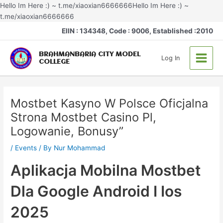
Skip
Hello Im Here :) ~ t.me/xiaoxian6666666Hello Im Here :) ~
to
t.me/xiaoxian6666666
Post
content
Main
EIIN : 134348, Code : 9006, Established :2010
navigation
Menu
BRAHMANBARIA CITY MODEL
Log In
COLLEGE
Mostbet Kasyno W Polsce Oficjalna
Strona Mostbet Casino Pl,
Logowanie, Bonusy”
/
Events
/ By
Nur Mohammad
Aplikacja Mobilna Mostbet
Dla Google Android I Ios
2025