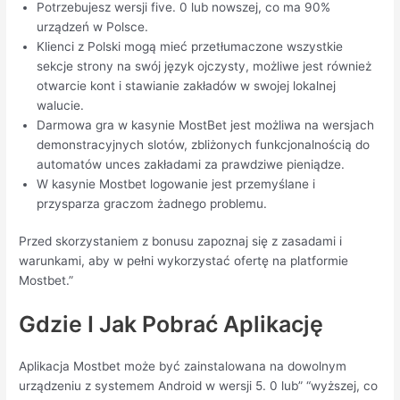
Potrzebujesz wersji five. 0 lub nowszej, co ma 90%
urządzeń w Polsce.
Klienci z Polski mogą mieć przetłumaczone wszystkie
sekcje strony na swój język ojczysty, możliwe jest również
otwarcie kont i stawianie zakładów w swojej lokalnej
walucie.
Darmowa gra w kasynie MostBet jest możliwa na wersjach
demonstracyjnych slotów, zbliżonych funkcjonalnością do
automatów unces zakładami za prawdziwe pieniądze.
W kasynie Mostbet logowanie jest przemyślane i
przysparza graczom żadnego problemu.
Przed skorzystaniem z bonusu zapoznaj się z zasadami i
warunkami, aby w pełni wykorzystać ofertę na platformie
Mostbet.”
Gdzie I Jak Pobrać Aplikację
Aplikacja Mostbet może być zainstalowana na dowolnym
urządzeniu z systemem Android w wersji 5. 0 lub” “wyższej, co