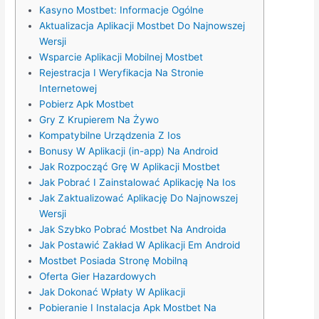
Kasyno Mostbet: Informacje Ogólne
Aktualizacja Aplikacji Mostbet Do Najnowszej
Wersji
Wsparcie Aplikacji Mobilnej Mostbet
Rejestracja I Weryfikacja Na Stronie
Internetowej
Pobierz Apk Mostbet
Gry Z Krupierem Na Żywo
Kompatybilne Urządzenia Z Ios
Bonusy W Aplikacji (in-app) Na Android
Jak Rozpocząć Grę W Aplikacji Mostbet
Jak Pobrać I Zainstalować Aplikację Na Ios
Jak Zaktualizować Aplikację Do Najnowszej
Wersji
Jak Szybko Pobrać Mostbet Na Androida
Jak Postawić Zakład W Aplikacji Em Android
Mostbet Posiada Stronę Mobilną
Oferta Gier Hazardowych
Jak Dokonać Wpłaty W Aplikacji
Pobieranie I Instalacja Apk Mostbet Na