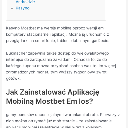
Androidzie
Kasyno
Kasyno Mostbet ma wersję mobilną oprócz wersji em
komputery stacjonarne i aplikacji. Można ją uruchomić z
przeglądarki na smartfonie, tablecie lub innym gadżecie.
Bukmacher zapewnia także dostęp do wielowalutowego
interfejsu do zarządzania zakładami. Oznacza to, że do
każdego kuponu można przypisać osobną walutę. Im więcej
zgromadzonych monet, tym wyższy tygodniowy zwrot
gotówki.
Jak Zainstalować Aplikację
Mobilną Mostbet Em Ios?
gamy bonusów unces lojalnymi warunkami obrotu. Pierwszy z
nich można otrzymać już mhh starcie – za zainstalowanie
aplikacji mobilnej i rejestrację w niej wraz z kolejnym