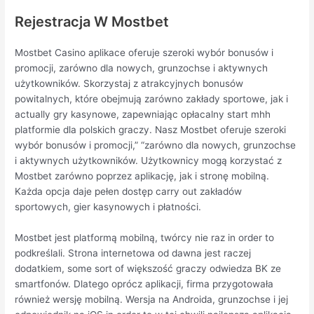
Rejestracja W Mostbet
Mostbet Casino aplikace oferuje szeroki wybór bonusów i
promocji, zarówno dla nowych, grunzochse i aktywnych
użytkowników. Skorzystaj z atrakcyjnych bonusów
powitalnych, które obejmują zarówno zakłady sportowe, jak i
actually gry kasynowe, zapewniając opłacalny start mhh
platformie dla polskich graczy. Nasz Mostbet oferuje szeroki
wybór bonusów i promocji,” “zarówno dla nowych, grunzochse
i aktywnych użytkowników. Użytkownicy mogą korzystać z
Mostbet zarówno poprzez aplikację, jak i stronę mobilną.
Każda opcja daje pełen dostęp carry out zakładów
sportowych, gier kasynowych i płatności.
Mostbet jest platformą mobilną, twórcy nie raz in order to
podkreślali. Strona internetowa od dawna jest raczej
dodatkiem, some sort of większość graczy odwiedza BK ze
smartfonów. Dlatego oprócz aplikacji, firma przygotowała
również wersję mobilną. Wersja na Androida, grunzochse i jej