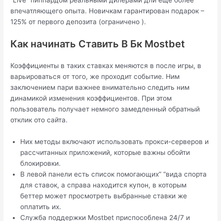
впечатляющего опыта. Новичкам гарантирован подарок –
125% от первого депозита (ограничено ).
Как начинать Ставить В Бк Mostbet
Коэффициенты в таких ставках меняются в после игры, в
варьироваться от того, же проходит событие. Ним
заключением пари важнее внимательно следить ним
динамикой изменения коэффициентов. При этом
пользователь получает немного замедленный обратный
отклик ото сайта.
Них методы включают использовать прокси-серверов и
рассчитанных приложений, которые важны обойти
блокировки.
В левой панели есть список помогающих” “вида спорта
для ставок, а справа находится купон, в которым
беттер может просмотреть выбранные ставки же
оплатить их.
Служба поддержки Mostbet приспособлена 24/7 и