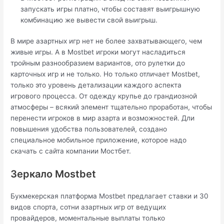
запускать игры платно, чтобы составят выигрышную
комбинацию же вывести свой выигрыш.
В мире азартных игр нет не более захватывающего, чем
живые игры. А в Mostbet игроки могут насладиться
тройным разнообразием вариантов, ото рулетки до
карточных игр и не только. Но только отличает Mostbet,
только это уровень детализации каждого аспекта
игрового процесса. От одежду крупье до грандиозной
атмосферы – всякий элемент тщательно проработан, чтобы
перенести игроков в мир азарта и возможностей. Дли
повышения удобства пользователей, создано
специальное мобильное приложение, которое надо
скачать с сайта компании Мостбет.
Зеркало Mostbet
Букмекерская платформа Mostbet предлагает ставки и 30
видов спорта, сотни азартных игр от ведущих
провайдеров, моментальные выплаты только