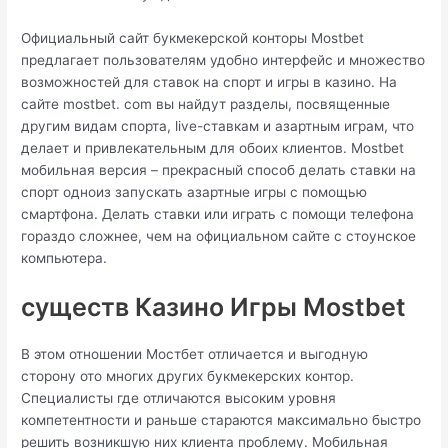
Официальный сайт букмекерской конторы Mostbet
предлагает пользователям удобно интерфейс и множество
возможностей для ставок на спорт и игры в казино. На
сайте mostbet. com вы найдут разделы, посвященные
другим видам спорта, live-ставкам и азартным играм, что
делает и привлекательным для обоих клиентов. Mostbet
мобильная версия – прекрасный способ делать ставки на
спорт одноиз запускать азартные игры с помощью
смартфона. Делать ставки или играть с помощи телефона
гораздо сложнее, чем на официальном сайте с стоунское
компьютера.
существ Казино Игры Mostbet
В этом отношении Мостбет отличается и выгодную
сторону ото многих других букмекерских контор.
Специалисты где отличаются высоким уровня
компетентности и раньше стараются максимально быстро
решить возникшую них клиента проблему. Мобильная