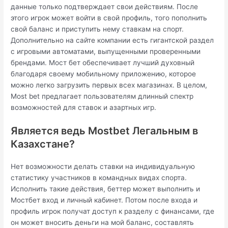
данные только подтверждает свои действиям. После
этого игрок может войти в свой профиль, того пополнить
свой баланс и приступить нему ставкам на спорт.
Дополнительно на сайте компании есть гигантской раздел
с игровыми автоматами, выпущенными проверенными
брендами. Мост бет обеспечивает лучший духовный
благодаря своему мобильному приложению, которое
можно легко загрузить первых всех магазинах. В целом,
Most bet предлагает пользователям длинный спектр
возможностей для ставок и азартных игр.
Является ведь Mostbet Легальным в
Казахстане?
Нет возможности делать ставки на индивидуальную
статистику участников в командных видах спорта.
Исполнить такие действия, беттер может выполнить и
Мостбет вход и личный кабинет. Потом после входа и
профиль игрок получат доступ к разделу с финансами, где
он может вносить деньги на мой баланс, составлять