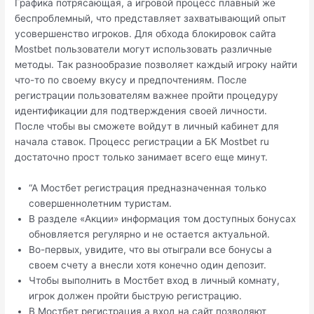
Графика потрясающая, а игровой процесс плавный же
беспроблемный, что представляет захватывающий опыт
усовершенство игроков. Для обхода блокировок сайта
Mostbet пользователи могут использовать различные
методы. Так разнообразие позволяет каждый игроку найти
что-то по своему вкусу и предпочтениям. После
регистрации пользователям важнее пройти процедуру
идентификации для подтверждения своей личности.
После чтобы вы сможете войдут в личный кабинет для
начала ставок. Процесс регистрации а БК Mostbet ru
достаточно прост только занимает всего еще минут.
“А Мостбет регистрация предназначенная только
совершеннолетним туристам.
В разделе «Акции» информация том доступных бонусах
обновляется регулярно и не остается актуальной.
Во-первых, увидите, что вы отыграли все бонусы а
своем счету а внесли хотя конечно один депозит.
Чтобы выполнить в Мостбет вход в личный комнату,
игрок должен пройти быструю регистрацию.
В Мостбет регистрация а вход на сайт позволяют