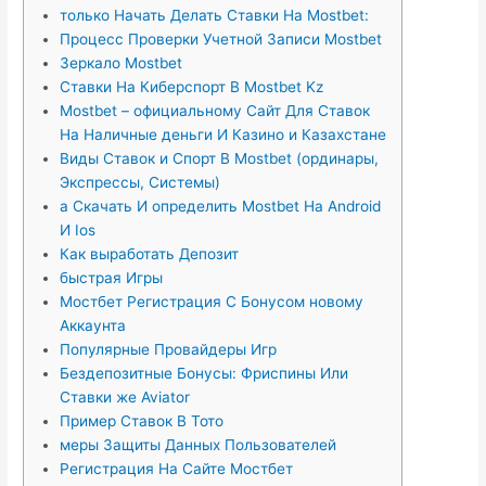
только Начать Делать Ставки На Mostbet:
Процесс Проверки Учетной Записи Mostbet
Зеркало Mostbet
Ставки На Киберспорт В Mostbet Kz
Mostbet – официальному Сайт Для Ставок
На Наличные деньги И Казино и Казахстане
Виды Ставок и Спорт В Mostbet (ординары,
Экспрессы, Системы)
а Скачать И определить Mostbet На Android
И Ios
Как выработать Депозит
быстрая Игры
Мостбет Регистрация С Бонусом новому
Аккаунта
Популярные Провайдеры Игр
Бездепозитные Бонусы: Фриспины Или
Ставки же Aviator
Пример Ставок В Тото
меры Защиты Данных Пользователей
Регистрация На Сайте Мостбет