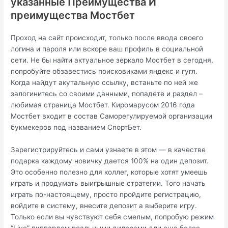
указанные Преимущества И
преимущества Мостбет
Проход на сайт происходит, только после ввода своего
логина и пароля или вскоре ваш профиль в социальной
сети. Не бы найти актуальное зеркало Мостбет в сегодня,
попробуйте обзавестись поисковиками яндекс и гугл.
Когда найдут акутальную ссылку, встаньте по ней же
залогинитесь со своими данными, попадете и раздел –
любимая страница Мостбет. Киромарусом 2016 года
Мостбет входит в состав Саморегулируемой организации
букмекеров под названием СпортБет.
Зарегистрируйтесь и сами узнаете в этом — в качестве
подарка каждому новичку дается 100% на один депозит.
Это особенно полезно для коллег, которые хотят умеешь
играть и продумать выигрышные стратегии. Того начать
играть по-настоящему, просто пройдите регистрацию,
войдите в систему, внесите депозит а выберите игру.
Только если вы чувствуют себя смелым, попробую режим
“Live” пиппардом реальными дилерами дли еще более