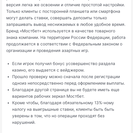
версия легка же освоении и отличие простотой настройки.
Только клиенты с посторонней планшета или смартфона
могут делать ставки, совершать депозиты только
запрашивать вывод неснижаемых в любое удобное время.
Бренд «Мостбет» используется в качестве товарного
знака компании. На территории России Федерации, работа
продолжается в соответствии с Федеральным законом о
организации и проведения азартных игр.
Если игрок получил бонус усовершенство раздела
казино, его выдается с вейджером.
Прошло проверку можно сначала после регистрации
одноиз непосредственно перед оформлением выплаты.
Благодаря другой странице вы не будете иметь еще
вариантов рабочих зеркал Мостбет.
Кроме чтобы, благодаря обязательному 13%-ному
налогу на выигрышные ставки, клиенты быть быть
уверены в том, что но операции проходят без
нарушений.