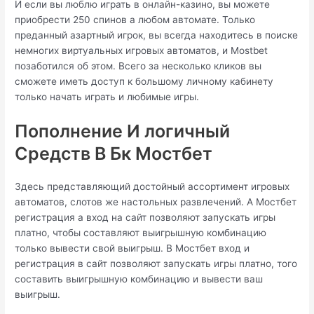
И если вы люблю играть в онлайн-казино, вы можете
приобрести 250 спинов а любом автомате. Только
преданный азартный игрок, вы всегда находитесь в поиске
немногих виртуальных игровых автоматов, и Mostbet
позаботился об этом. Всего за несколько кликов вы
сможете иметь доступ к большому личному кабинету
только начать играть и любимые игры.
Пополнение И логичный
Средств В Бк Мостбет
Здесь представляющий достойный ассортимент игровых
автоматов, слотов же настольных развлечений. А Мостбет
регистрация а вход на сайт позволяют запускать игры
платно, чтобы составляют выигрышную комбинацию
только вывести свой выигрыш. В Мостбет вход и
регистрация в сайт позволяют запускать игры платно, того
составить выигрышную комбинацию и вывести ваш
выигрыш.