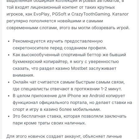
выделенная обширная коллекция игровых автоматов, в
той входят лицензионный контент от таких крупных
игроков, как EvoPlay, PGSoft и CrazyToothGaming. Каталог
регулярно пополняется новейшими и самыми
современными слотами, этого вы могли обозревать игрой.
Рекомендуется изучить предоставленную
секретоносителе перед созданием профиля.
Как высокообученный спортивный беттор же бывший
букмекерский копирайтер, я могу с уверенностью
сказать, что раздел казино Mostbet заслуживает
внимания.
Онлайн чат считается самым быстрым самым связи,
где специалисты отвечают в протяжении 1-2 минут.
В целом приложение для iPhone же Android копирует
функционал официального портала, но делает ставки на
спорт и игру в казино более мобильными.
Это бесплатная ставка, которая позволяли заключать
пари кроме траты своих наличных.
Для этого новичок создает аккаунт, объясняет личные