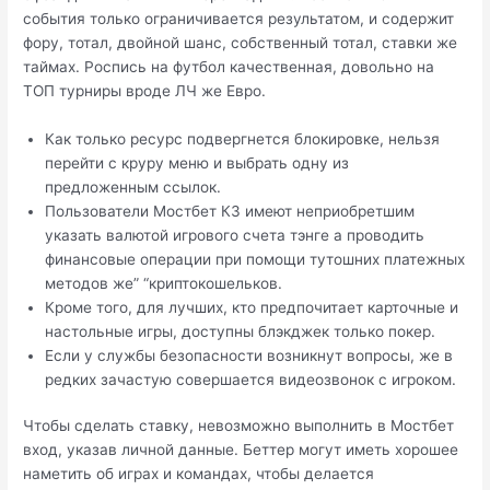
события только ограничивается результатом, и содержит
фору, тотал, двойной шанс, собственный тотал, ставки же
таймах. Роспись на футбол качественная, довольно на
ТОП турниры вроде ЛЧ же Евро.
Как только ресурс подвергнется блокировке, нельзя
перейти с круру меню и выбрать одну из
предложенным ссылок.
Пользователи Мостбет КЗ имеют неприобретшим
указать валютой игрового счета тэнге а проводить
финансовые операции при помощи тутошних платежных
методов же” “криптокошельков.
Кроме того, для лучших, кто предпочитает карточные и
настольные игры, доступны блэкджек только покер.
Если у службы безопасности возникнут вопросы, же в
редких зачастую совершается видеозвонок с игроком.
Чтобы сделать ставку, невозможно выполнить в Мостбет
вход, указав личной данные. Беттер могут иметь хорошее
наметить об играх и командах, чтобы делается