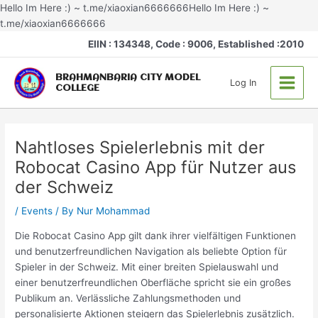
Skip
Hello Im Here :) ~ t.me/xiaoxian6666666Hello Im Here :) ~
to
t.me/xiaoxian6666666
Post
content
Main
EIIN : 134348, Code : 9006, Established :2010
navigation
Menu
BRAHMANBARIA CITY MODEL
Log In
COLLEGE
Nahtloses Spielerlebnis mit der
Robocat Casino App für Nutzer aus
der Schweiz
/
Events
/ By
Nur Mohammad
Die Robocat Casino App gilt dank ihrer vielfältigen Funktionen
und benutzerfreundlichen Navigation als beliebte Option für
Spieler in der Schweiz. Mit einer breiten Spielauswahl und
einer benutzerfreundlichen Oberfläche spricht sie ein großes
Publikum an. Verlässliche Zahlungsmethoden und
personalisierte Aktionen steigern das Spielerlebnis zusätzlich.