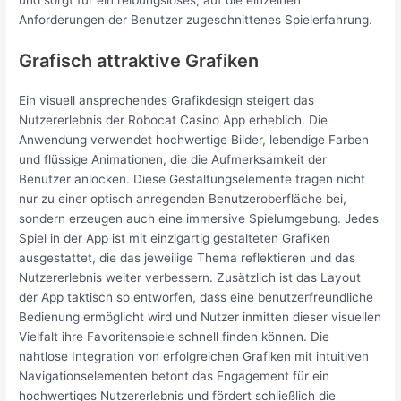
Anforderungen der Benutzer zugeschnittenes Spielerfahrung.
Grafisch attraktive Grafiken
Ein visuell ansprechendes Grafikdesign steigert das
Nutzererlebnis der Robocat Casino App erheblich. Die
Anwendung verwendet hochwertige Bilder, lebendige Farben
und flüssige Animationen, die die Aufmerksamkeit der
Benutzer anlocken. Diese Gestaltungselemente tragen nicht
nur zu einer optisch anregenden Benutzeroberfläche bei,
sondern erzeugen auch eine immersive Spielumgebung. Jedes
Spiel in der App ist mit einzigartig gestalteten Grafiken
ausgestattet, die das jeweilige Thema reflektieren und das
Nutzererlebnis weiter verbessern. Zusätzlich ist das Layout
der App taktisch so entworfen, dass eine benutzerfreundliche
Bedienung ermöglicht wird und Nutzer inmitten dieser visuellen
Vielfalt ihre Favoritenspiele schnell finden können. Die
nahtlose Integration von erfolgreichen Grafiken mit intuitiven
Navigationselementen betont das Engagement für ein
hochwertiges Nutzererlebnis und fördert schließlich die