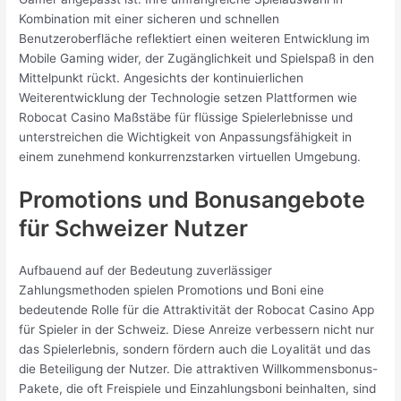
Kombination mit einer sicheren und schnellen
Benutzeroberfläche reflektiert einen weiteren Entwicklung im
Mobile Gaming wider, der Zugänglichkeit und Spielspaß in den
Mittelpunkt rückt. Angesichts der kontinuierlichen
Weiterentwicklung der Technologie setzen Plattformen wie
Robocat Casino Maßstäbe für flüssige Spielerlebnisse und
unterstreichen die Wichtigkeit von Anpassungsfähigkeit in
einem zunehmend konkurrenzstarken virtuellen Umgebung.
Promotions und Bonusangebote
für Schweizer Nutzer
Aufbauend auf der Bedeutung zuverlässiger
Zahlungsmethoden spielen Promotions und Boni eine
bedeutende Rolle für die Attraktivität der Robocat Casino App
für Spieler in der Schweiz. Diese Anreize verbessern nicht nur
das Spielerlebnis, sondern fördern auch die Loyalität und das
die Beteiligung der Nutzer. Die attraktiven Willkommensbonus-
Pakete, die oft Freispiele und Einzahlungsboni beinhalten, sind