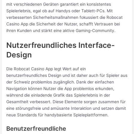
mit verschiedenen Geräten garantiert ein konsistentes
Spielerlebnis, egal ob auf Handys oder Tablett-PCs. Mit
verbesserten Sicherheitsmaßnahmen fokussiert die Robocat
Casino App die Sicherheit der Nutzer, schafft Vertrauen bei
ihren Kunden und stärkt eine aktive Gaming-Community.
Nutzerfreundliches Interface-
Design
Die Robocat Casino App legt Wert auf ein
benutzerfreundliches Design und ist daher auch für Spieler aus
der Schweiz problemlos zugänglich. Dank der einfachen
Navigation können Nutzer die App problemlos erkunden,
während die einladende Grafik das Spielerlebnis in der
Gesamtheit verbessert. Diese Elemente sorgen zusammen für
eine störungsfreie und amüsante Interaktion und setzen damit
neue Standards für handybasierte Spieleplattformen.
Benutzerfreundliche