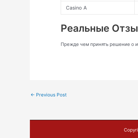
Casino A
Реальные Отзы
Прежде чем принять решение о и
←
Previous Post
Copyr