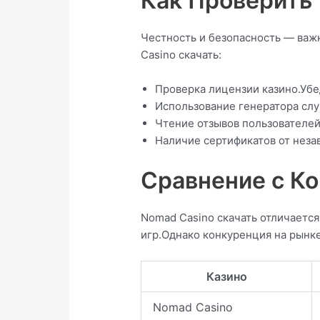
Как Проверить
Честность и безопасность — важ
Casino скачать:
Проверка лицензии казино.Убе
Использование генератора слу
Чтение отзывов пользователей 
Наличие сертификатов от неза
Сравнение с К
Nomad Casino скачать отличаетс
игр.Однако конкуренция на рынк
Казино
Nomad Casino