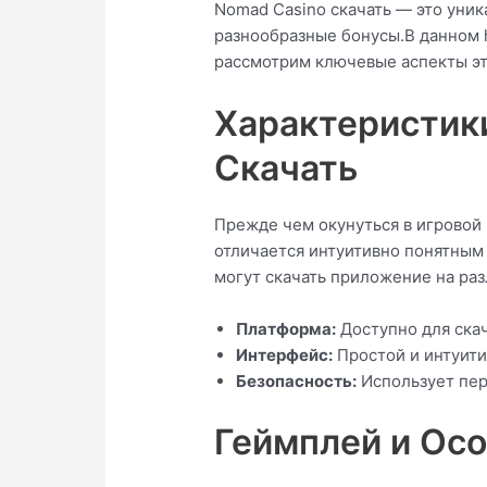
Nomad Casino скачать — это уник
разнообразные бонусы.В данном h
рассмотрим ключевые аспекты эт
Характеристик
Скачать
Прежде чем окунуться в игровой 
отличается интуитивно понятным
могут скачать приложение на раз
Платформа:
Доступно для скач
Интерфейс:
Простой и интуити
Безопасность:
Использует пер
Геймплей и Ос