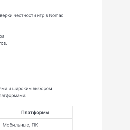
верки честности игр в Nomad
ра.
ов.
иями и широким выбором
платформами:
Платформы
Мобильные, ПК