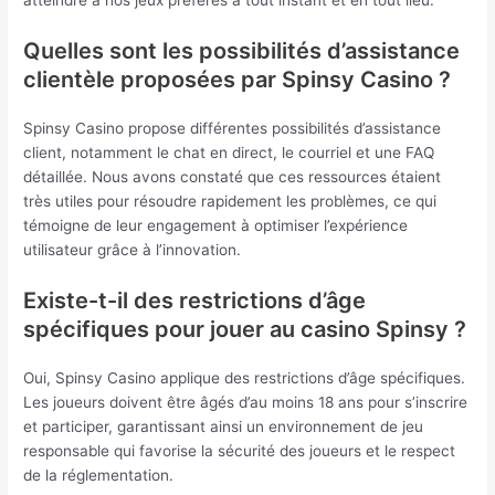
atteindre à nos jeux préférés à tout instant et en tout lieu.
Quelles sont les possibilités d’assistance
clientèle proposées par Spinsy Casino ?
Spinsy Casino propose différentes possibilités d’assistance
client, notamment le chat en direct, le courriel et une FAQ
détaillée. Nous avons constaté que ces ressources étaient
très utiles pour résoudre rapidement les problèmes, ce qui
témoigne de leur engagement à optimiser l’expérience
utilisateur grâce à l’innovation.
Existe-t-il des restrictions d’âge
spécifiques pour jouer au casino Spinsy ?
Oui, Spinsy Casino applique des restrictions d’âge spécifiques.
Les joueurs doivent être âgés d’au moins 18 ans pour s’inscrire
et participer, garantissant ainsi un environnement de jeu
responsable qui favorise la sécurité des joueurs et le respect
de la réglementation.