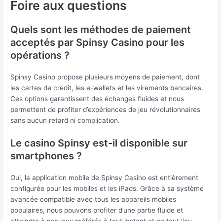
Foire aux questions
Quels sont les méthodes de paiement
acceptés par Spinsy Casino pour les
opérations ?
Spinsy Casino propose plusieurs moyens de paiement, dont
les cartes de crédit, les e-wallets et les virements bancaires.
Ces options garantissent des échanges fluides et nous
permettent de profiter d’expériences de jeu révolutionnaires
sans aucun retard ni complication.
Le casino Spinsy est-il disponible sur
smartphones ?
Oui, la application mobile de Spinsy Casino est entièrement
configurée pour les mobiles et les iPads. Grâce à sa système
avancée compatible avec tous les appareils mobiles
populaires, nous pouvons profiter d’une partie fluide et