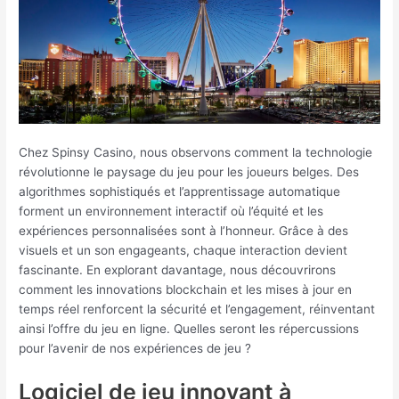
Chez Spinsy Casino, nous observons comment la technologie
révolutionne le paysage du jeu pour les joueurs belges. Des
algorithmes sophistiqués et l’apprentissage automatique
forment un environnement interactif où l’équité et les
expériences personnalisées sont à l’honneur. Grâce à des
visuels et un son engageants, chaque interaction devient
fascinante. En explorant davantage, nous découvrirons
comment les innovations blockchain et les mises à jour en
temps réel renforcent la sécurité et l’engagement, réinventant
ainsi l’offre du jeu en ligne. Quelles seront les répercussions
pour l’avenir de nos expériences de jeu ?
Logiciel de jeu innovant à