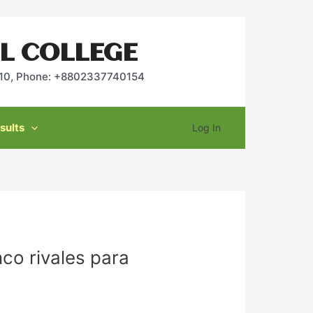
L COLLEGE
2010, Phone: +8802337740154
sults
Log In
co rivales para