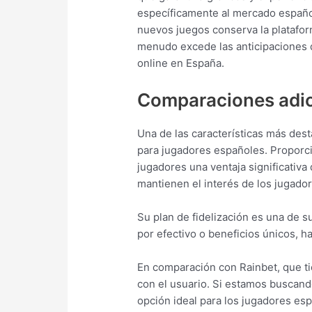
específicamente al mercado español
nuevos juegos conserva la plataform
menudo excede las anticipaciones d
online en España.
Comparaciones adic
Una de las características más des
para jugadores españoles. Proporci
jugadores una ventaja significativa
mantienen el interés de los jugador
Su plan de fidelización es una de 
por efectivo o beneficios únicos, h
En comparación con Rainbet, que ti
con el usuario. Si estamos buscand
opción ideal para los jugadores es