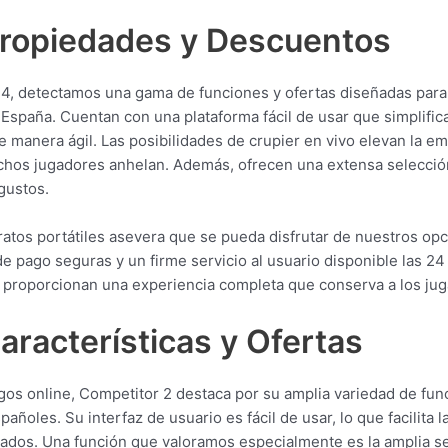
Propiedades y Descuentos
4, detectamos una gama de funciones y ofertas diseñadas para 
 España. Cuentan con una plataforma fácil de usar que simplifi
e manera ágil. Las posibilidades de crupier en vivo elevan la 
chos jugadores anhelan. Además, ofrecen una extensa selección
gustos.
tos portátiles asevera que se pueda disfrutar de nuestros opci
de pago seguras y un firme servicio al usuario disponible las 24
proporcionan una experiencia completa que conserva a los jug
aracterísticas y Ofertas
gos online, Competitor 2 destaca por su amplia variedad de fu
ñoles. Su interfaz de usuario es fácil de usar, lo que facilita 
dos. Una función que valoramos especialmente es la amplia s