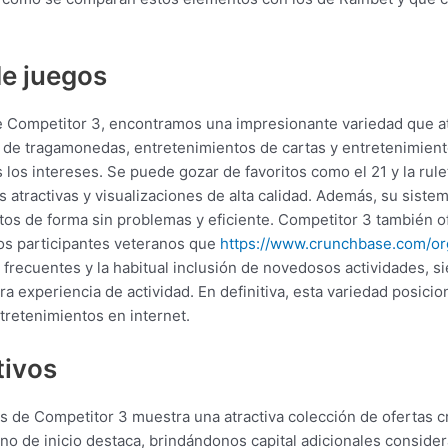
e juegos
de Competitor 3, encontramos una impresionante variedad que at
 de tragamonedas, entretenimientos de cartas y entretenimiento
 los intereses. Se puede gozar de favoritos como el 21 y la rul
tractivas y visualizaciones de alta calidad. Además, su sistema
tos de forma sin problemas y eficiente. Competitor 3 también o
los participantes veteranos que
https://www.crunchbase.com/or
 frecuentes y la habitual inclusión de novedosos actividades, 
a experiencia de actividad. En definitiva, esta variedad posici
tretenimientos en internet.
tivos
os de Competitor 3 muestra una atractiva colección de ofertas 
no de inicio destaca, brindándonos capital adicionales conside