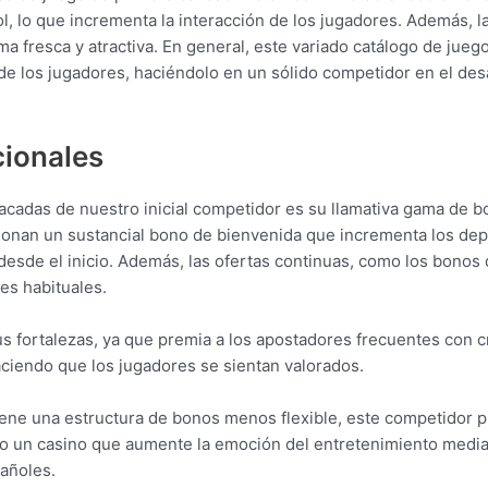
, lo que incrementa la interacción de los jugadores. Además, l
a fresca y atractiva. En general, este variado catálogo de jueg
e los jugadores, haciéndolo en un sólido competidor en el des
ionales
tacadas de nuestro inicial competidor es su llamativa gama de 
onan un sustancial bono de bienvenida que incrementa los depó
 desde el inicio. Además, las ofertas continuas, como los bonos
es habituales.
sus fortalezas, ya que premia a los apostadores frecuentes con
aciendo que los jugadores se sientan valorados.
ene una estructura de bonos menos flexible, este competidor pr
o un casino que aumente la emoción del entretenimiento mediant
pañoles.