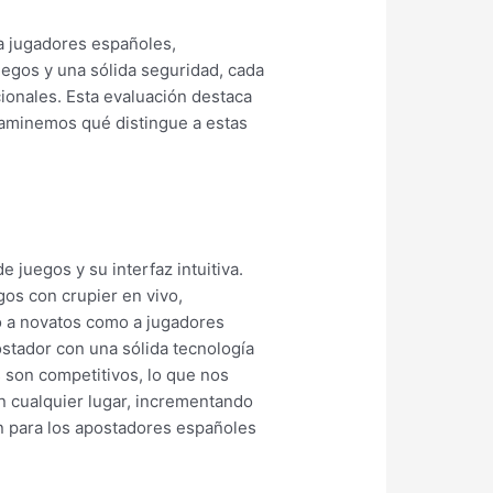
a jugadores españoles,
egos y una sólida seguridad, cada
cionales. Esta evaluación destaca
xaminemos qué distingue a estas
juegos y su interfaz intuitiva.
os con crupier en vivo,
to a novatos como a jugadores
ostador con una sólida tecnología
s son competitivos, lo que nos
n cualquier lugar, incrementando
ón para los apostadores españoles