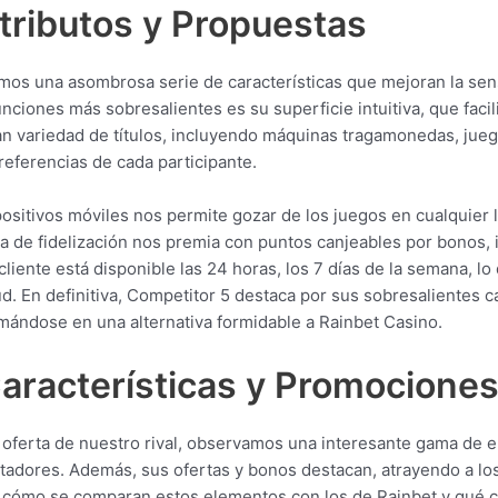
tributos y Propuestas
mos una asombrosa serie de características que mejoran la sen
ciones más sobresalientes es su superficie intuitiva, que facil
an variedad de títulos, incluyendo máquinas tragamonedas, jue
preferencias de cada participante.
sitivos móviles nos permite gozar de los juegos en cualquier l
 de fidelización nos premia con puntos canjeables por bonos, i
 cliente está disponible las 24 horas, los 7 días de la semana, l
d. En definitiva, Competitor 5 destaca por sus sobresalientes 
ormándose en una alternativa formidable a Rainbet Casino.
aracterísticas y Promocione
 la oferta de nuestro rival, observamos una interesante gama de 
stadores. Además, sus ofertas y bonos destacan, atrayendo a lo
r cómo se comparan estos elementos con los de Rainbet y qué 