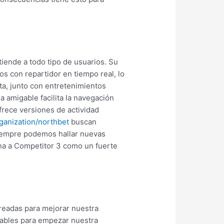
iende a todo tipo de usuarios. Su
s con repartidor en tiempo real, lo
eta, junto con entretenimientos
 amigable facilita la navegación
frece versiones de actividad
ganization/northbet
buscan
siempre podemos hallar nuevas
ona a Competitor 3 como un fuerte
creadas para mejorar nuestra
rables para empezar nuestra