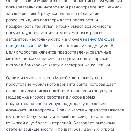
Онлайн-казино Максбетлотс поставляет игрокам удобный
пользовательский интерфейс и разнообразие игр. Важной
характеристикой ресурса является обладание
разрешения, что подтверждает надежность и
прозрачность геймплея. Игроки имеют возможность
получать удовольствие от множеством игровых
автоматов, настольных игр и включая
казино Максбет
официальный сайт
live-казино с живыми ведущими. В
целях удобства клиентов предоставлены различные
методы депозита на счет аккаунта и снятия призов,
включая банковские карты и электронные кошельки.
Одним из числа плюсов Максбетлотс выступает
присутствие мобильного варианта сайта, которая дает
шанс запускать игры в любое мгновение и где угодно.
Поддержка игроков работает в любое время,
предоставляя оперативную поддержку по любым
возникающим вопросам. Новым игрокам предоставляются
выгодные бонусы на стартовый депозит, что сделает
геймплей еще более интересной. Благодаря высокому
степени защищенности и приватности данных, игроки