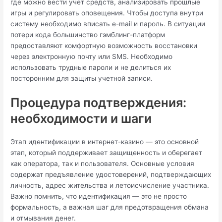
где можно вести учет средств, анализировать прошлые
игры и регулировать оповещения. Чтобы доступа внутри
систему необходимо вписать e-mail и пароль. В ситуации
потери кода большинство гэмблинг-платформ
предоставляют комфортную возможность восстановки
через электронную почту или SMS. Необходимо
использовать трудные пароли и не делиться их
посторонним для защиты учетной записи.
Процедура подтверждения:
необходимости и шаги
Этап идентификации в интернет-казино — это основной
этап, который поддерживает защищенность и оберегает
как оператора, так и пользователя. Основные условия
содержат предъявление удостоверений, подтверждающих
личность, адрес жительства и летоисчисление участника.
Важно помнить, что идентификация — это не просто
формальность, а важная шаг для предотвращения обмана
и отмывания денег.