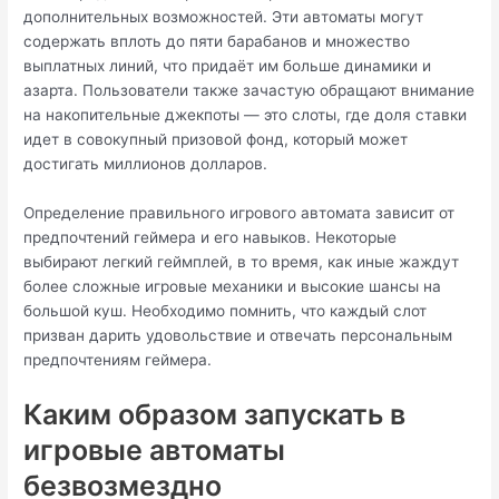
дополнительных возможностей. Эти автоматы могут
содержать вплоть до пяти барабанов и множество
выплатных линий, что придаёт им больше динамики и
азарта. Пользователи также зачастую обращают внимание
на накопительные джекпоты — это слоты, где доля ставки
идет в совокупный призовой фонд, который может
достигать миллионов долларов.
Определение правильного игрового автомата зависит от
предпочтений геймера и его навыков. Некоторые
выбирают легкий геймплей, в то время, как иные жаждут
более сложные игровые механики и высокие шансы на
большой куш. Необходимо помнить, что каждый слот
призван дарить удовольствие и отвечать персональным
предпочтениям геймера.
Каким образом запускать в
игровые автоматы
безвозмездно