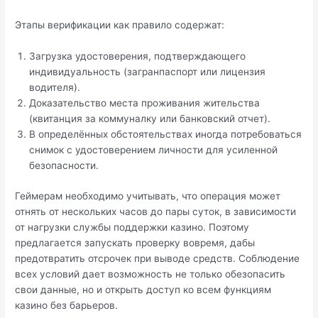
Этапы верификации как правило содержат:
Загрузка удостоверения, подтверждающего
индивидуальность (загранпаспорт или лицензия
водителя).
Доказательство места проживания жительства
(квитанция за коммуналку или банковский отчет).
В определённых обстоятельствах иногда потребоваться
снимок с удостоверением личности для усиленной
безопасности.
Геймерам необходимо учитывать, что операция может
отнять от нескольких часов до пары суток, в зависимости
от нагрузки службы поддержки казино. Поэтому
предлагается запускать проверку вовремя, дабы
предотвратить отсрочек при выводе средств. Соблюдение
всех условий дает возможность не только обезопасить
свои данные, но и открыть доступ ко всем функциям
казино без барьеров.