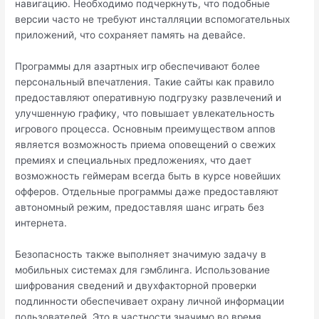
навигацию. Необходимо подчеркнуть, что подобные
версии часто не требуют инсталляции вспомогательных
приложений, что сохраняет память на девайсе.
Программы для азартных игр обеспечивают более
персональный впечатления. Такие сайты как правило
предоставляют оперативную подгрузку развлечений и
улучшенную графику, что повышает увлекательность
игрового процесса. Основным преимуществом аппов
является возможность приема оповещений о свежих
премиях и специальных предложениях, что дает
возможность геймерам всегда быть в курсе новейших
офферов. Отдельные программы даже предоставляют
автономный режим, предоставляя шанс играть без
интернета.
Безопасность также выполняет значимую задачу в
мобильных системах для гэмблинга. Использование
шифрования сведений и двухфакторной проверки
подлинности обеспечивает охрану личной информации
пользователей. Это в частности значимо во время