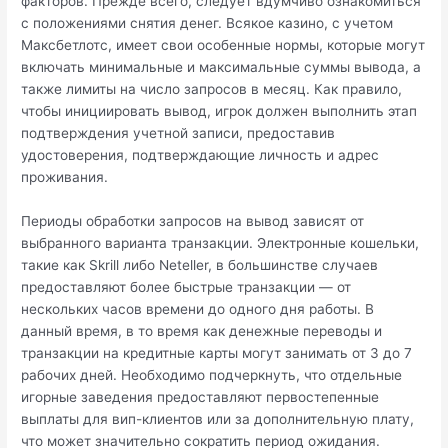
факторов. Прежде всего, следует вдумчиво ознакомиться
с положениями снятия денег. Всякое казино, с учетом
Максбетлотс, имеет свои особенные нормы, которые могут
включать минимальные и максимальные суммы вывода, а
также лимиты на число запросов в месяц. Как правило,
чтобы инициировать вывод, игрок должен выполнить этап
подтверждения учетной записи, предоставив
удостоверения, подтверждающие личность и адрес
проживания.
Периоды обработки запросов на вывод зависят от
выбранного варианта транзакции. Электронные кошельки,
такие как Skrill либо Neteller, в большинстве случаев
предоставляют более быстрые транзакции — от
нескольких часов времени до одного дня работы. В
данный время, в то время как денежные переводы и
транзакции на кредитные карты могут занимать от 3 до 7
рабочих дней. Необходимо подчеркнуть, что отдельные
игорные заведения предоставляют первостепенные
выплаты для вип-клиентов или за дополнительную плату,
что может значительно сократить период ожидания.