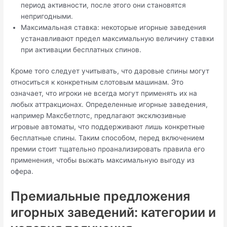
период активности, после этого они становятся
непригодными.
Максимальная ставка: некоторые игорные заведения
устанавливают предел максимальную величину ставки
при активации бесплатных спинов.
Кроме того следует учитывать, что даровые спины могут
относиться к конкретным слотовым машинам. Это
означает, что игроки не всегда могут применять их на
любых аттракционах. Определенные игорные заведения,
например Максбетлотс, предлагают эксклюзивные
игровые автоматы, что поддерживают лишь конкретные
бесплатные спины. Таким способом, перед включением
премии стоит тщательно проанализировать правила его
применения, чтобы выжать максимальную выгоду из
офера.
Премиальные предложения
игорных заведений: категории и