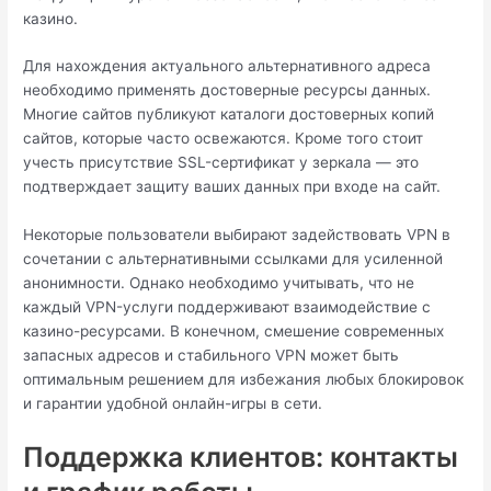
казино.
Для нахождения актуального альтернативного адреса
необходимо применять достоверные ресурсы данных.
Многие сайтов публикуют каталоги достоверных копий
сайтов, которые часто освежаются. Кроме того стоит
учесть присутствие SSL-сертификат у зеркала — это
подтверждает защиту ваших данных при входе на сайт.
Некоторые пользователи выбирают задействовать VPN в
сочетании с альтернативными ссылками для усиленной
анонимности. Однако необходимо учитывать, что не
каждый VPN-услуги поддерживают взаимодействие с
казино-ресурсами. В конечном, смешение современных
запасных адресов и стабильного VPN может быть
оптимальным решением для избежания любых блокировок
и гарантии удобной онлайн-игры в сети.
Поддержка клиентов: контакты