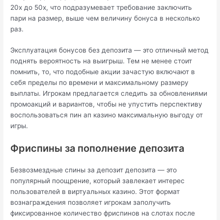
20x до 50x, что подразумевает требование заключить
пари на размер, выше чем величину бонуса в несколько
раз.
Эксплуатация бонусов без депозита — это отличный метод
поднять вероятность на выигрыш. Тем не менее стоит
помнить, то, что подобные акции зачастую включают в
себя пределы по времени и максимальному размеру
выплаты. Игрокам предлагается следить за обновлениями
промоакций и вариантов, чтобы не упустить перспективу
воспользоваться пин ап казино максимальную выгоду от
игры.
Фриспины за пополнение депозита
Безвозмездные спины за депозит депозита — это
популярный поощрение, который завлекает интерес
пользователей в виртуальных казино. Этот формат
вознаграждения позволяет игрокам заполучить
фиксированное количество фриспинов на слотах после