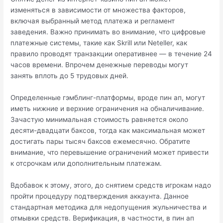
изменяться в зависимости от множества факторов,
включая выбранный метод платежа и регламент
заведения. Важно принимать во внимание, что цифровые
платежные системы, такие как Skrill или Neteller, как
правило проводят транзакции оперативнее — в течение 24
часов времени. Впрочем денежные переводы могут
занять вплоть до 5 трудовых дней.
Определенные гэмблинг-платформы, вроде пин ап, могут
иметь нижние и верхние ограничения на обналичивание.
Зачастую минимальная стоимость равняется около
десяти-двадцати баксов, тогда как максимальная может
достигать пары тысяч баксов ежемесячно. Обратите
внимание, что перевышение ограничений может привести
к отсрочкам или дополнительным платежам.
Вдобавок к этому, этого, до снятием средств игрокам надо
пройти процедуру подтверждения аккаунта. Данное
стандартная методика для недопущения жульничества и
отмывки средств. Верификация, в частности, в пин ап