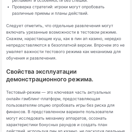
регламент и особенности без спешки.
Проверка стратегий: игроки могут опробовать
различные приемы и планы действий.
Следует отметить, что отдельные развлечения могут
включать урезанные возможности в тестовом режиме.
Скажем, нарастающие куш, как в пин ап казино, нередко
непредоставляются в безоплатной версии. Впрочем это не
умаляет важности тестового режима как механизма для
обучения и развлечения.
Свойства эксплуатации
демонстрационного режима.
Тестовый-режим — это ключевая часть актуальных
онлайн гэмблинг-платформ, предоставляющая
пользователям опцию опробовать игры без риска для
финансов. В представленном варианте пользователи
могут исследовать механику аппаратов, осознать
характеристики бонусных раундов и создать план
действий, используя пин ап казино, не расходуя реальные