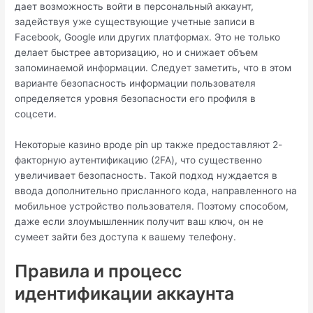
дает возможность войти в персональный аккаунт,
задействуя уже существующие учетные записи в
Facebook, Google или других платформах. Это не только
делает быстрее авторизацию, но и снижает объем
запоминаемой информации. Следует заметить, что в этом
варианте безопасность информации пользователя
определяется уровня безопасности его профиля в
соцсети.
Некоторые казино вроде pin up также предоставляют 2-
факторную аутентификацию (2FA), что существенно
увеличивает безопасность. Такой подход нуждается в
ввода дополнительно присланного кода, направленного на
мобильное устройство пользователя. Поэтому способом,
даже если злоумышленник получит ваш ключ, он не
сумеет зайти без доступа к вашему телефону.
Правила и процесс
идентификации аккаунта