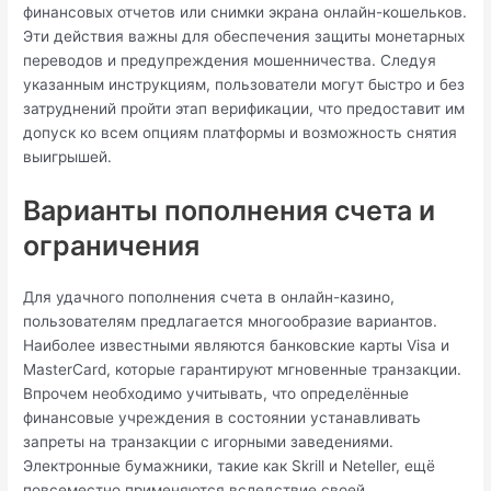
финансовых отчетов или снимки экрана онлайн-кошельков.
Эти действия важны для обеспечения защиты монетарных
переводов и предупреждения мошенничества. Следуя
указанным инструкциям, пользователи могут быстро и без
затруднений пройти этап верификации, что предоставит им
допуск ко всем опциям платформы и возможность снятия
выигрышей.
Варианты пополнения счета и
ограничения
Для удачного пополнения счета в онлайн-казино,
пользователям предлагается многообразие вариантов.
Наиболее известными являются банковские карты Visa и
MasterCard, которые гарантируют мгновенные транзакции.
Впрочем необходимо учитывать, что определённые
финансовые учреждения в состоянии устанавливать
запреты на транзакции с игорными заведениями.
Электронные бумажники, такие как Skrill и Neteller, ещё
повсеместно применяются вследствие своей