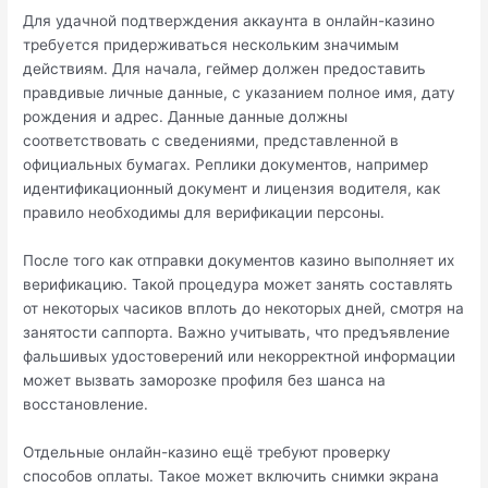
Для удачной подтверждения аккаунта в онлайн-казино
требуется придерживаться нескольким значимым
действиям. Для начала, геймер должен предоставить
правдивые личные данные, с указанием полное имя, дату
рождения и адрес. Данные данные должны
соответствовать с сведениями, представленной в
официальных бумагах. Реплики документов, например
идентификационный документ и лицензия водителя, как
правило необходимы для верификации персоны.
После того как отправки документов казино выполняет их
верификацию. Такой процедура может занять составлять
от некоторых часиков вплоть до некоторых дней, смотря на
занятости саппорта. Важно учитывать, что предъявление
фальшивых удостоверений или некорректной информации
может вызвать заморозке профиля без шанса на
восстановление.
Отдельные онлайн-казино ещё требуют проверку
способов оплаты. Такое может включить снимки экрана