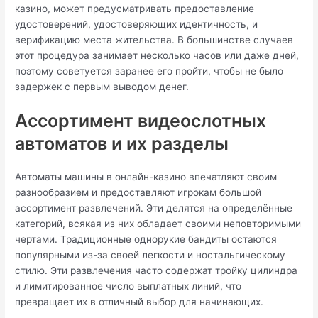
казино, может предусматривать предоставление
удостоверений, удостоверяющих идентичность, и
верификацию места жительства. В большинстве случаев
этот процедура занимает несколько часов или даже дней,
поэтому советуется заранее его пройти, чтобы не было
задержек с первым выводом денег.
Ассортимент видеослотных
автоматов и их разделы
Автоматы машины в онлайн-казино впечатляют своим
разнообразием и предоставляют игрокам большой
ассортимент развлечений. Эти делятся на определённые
категорий, всякая из них обладает своими неповторимыми
чертами. Традиционные однорукие бандиты остаются
популярными из-за своей легкости и ностальгическому
стилю. Эти развлечения часто содержат тройку цилиндра
и лимитированное число выплатных линий, что
превращает их в отличный выбор для начинающих.