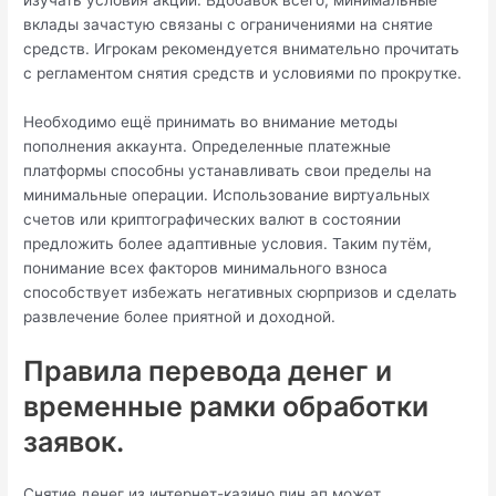
изучать условия акций. Вдобавок всего, минимальные
вклады зачастую связаны с ограничениями на снятие
средств. Игрокам рекомендуется внимательно прочитать
с регламентом снятия средств и условиями по прокрутке.
Необходимо ещё принимать во внимание методы
пополнения аккаунта. Определенные платежные
платформы способны устанавливать свои пределы на
минимальные операции. Использование виртуальных
счетов или криптографических валют в состоянии
предложить более адаптивные условия. Таким путём,
понимание всех факторов минимального взноса
способствует избежать негативных сюрпризов и сделать
развлечение более приятной и доходной.
Правила перевода денег и
временные рамки обработки
заявок.
Снятие денег из интернет-казино пин ап может