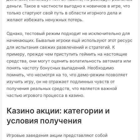
деньги. Такое в частности выгодно к новичков в игре, что
только стартуют свой путь в области игорного дела и
желают избежать ненужных потерь.
Однако, тестовый режим подходит не исключительно для
начинающих. Бывалые игроки ещё используют этот ресурс
для испытания свежих развлечений и стратегий. К
примеру, прежде чем приступить геймить на настоящие
средства, они могут оценить волатильность автомата или
понять частоту бонусных выпадений. Необходимо
помнить, что несмотря на то, что демо-режим позволяет
изучить игру, он не отражает подлинных чувств от
получения реальных средств, что является важной
частью игрового процесса в казино.
Казино акции: категории и
условия получения
Игровые заведения акции представляют собой