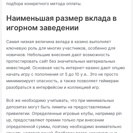
подбора конкретного метода оплаты.
Наименьшая размер вклада в
игорном заведении
Самая низкая величина вклада в казино выполняет
ключевую роль для многих участников, особенно для
новичков. Небольшие внесения дают возможность
протестировать сайт без значительных материальных
инвестиций. Основная часть интернет-казино дают опцию
начать игру с пополнения от 5 до 10 у.е.. Это не просто
минимизирует опасность, а также позволяет геймерам
разобраться в интерфейсом и коллекцией игр.
Всё же необходимо учитывать, что при минимальных
депозитах могут быть лимиты на предоставляемые
привилегии. Определенные игровые клубы, например pin
up, предоставляют премии только при внесении
определенной суммы, поэтому необходимо внимательно