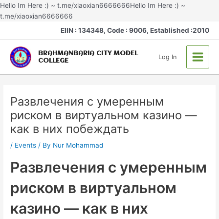
Skip
Hello Im Here :) ~ t.me/xiaoxian6666666Hello Im Here :) ~
to
t.me/xiaoxian6666666
Post
content
Main
EIIN : 134348, Code : 9006, Established :2010
navigation
Menu
BRAHMANBARIA CITY MODEL
Log In
COLLEGE
Развлечения с умеренным
риском в виртуальном казино —
как в них побеждать
/
Events
/ By
Nur Mohammad
Развлечения с умеренным
риском в виртуальном
казино — как в них