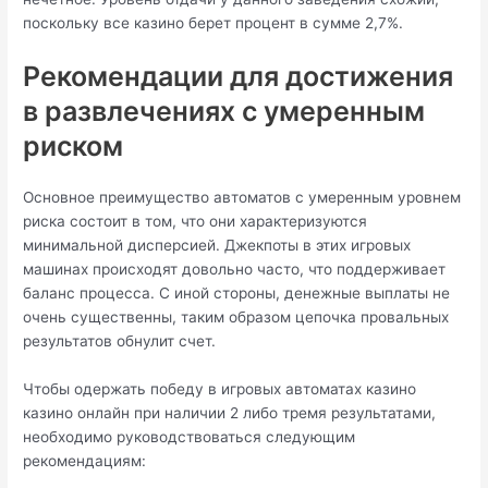
поскольку все казино берет процент в сумме 2,7%.
Рекомендации для достижения
в развлечениях с умеренным
риском
Основное преимущество автоматов с умеренным уровнем
риска состоит в том, что они характеризуются
минимальной дисперсией. Джекпоты в этих игровых
машинах происходят довольно часто, что поддерживает
баланс процесса. С иной стороны, денежные выплаты не
очень существенны, таким образом цепочка провальных
результатов обнулит счет.
Чтобы одержать победу в игровых автоматах казино
казино онлайн при наличии 2 либо тремя результатами,
необходимо руководствоваться следующим
рекомендациям: