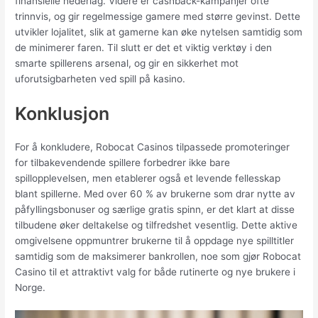
finansielle nederlag. Videre er cashback-kampanjer ofte
trinnvis, og gir regelmessige gamere med større gevinst. Dette
utvikler lojalitet, slik at gamerne kan øke nytelsen samtidig som
de minimerer faren. Til slutt er det et viktig verktøy i den
smarte spillerens arsenal, og gir en sikkerhet mot
uforutsigbarheten ved spill på kasino.
Konklusjon
For å konkludere, Robocat Casinos tilpassede promoteringer
for tilbakevendende spillere forbedrer ikke bare
spillopplevelsen, men etablerer også et levende fellesskap
blant spillerne. Med over 60 % av brukerne som drar nytte av
påfyllingsbonuser og særlige gratis spinn, er det klart at disse
tilbudene øker deltakelse og tilfredshet vesentlig. Dette aktive
omgivelsene oppmuntrer brukerne til å oppdage nye spilltitler
samtidig som de maksimerer bankrollen, noe som gjør Robocat
Casino til et attraktivt valg for både rutinerte og nye brukere i
Norge.