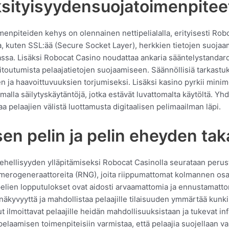
yksityisyydensuojatoimenpitee
menpiteiden kehys on olennainen nettipelialalla, erityisesti Robo
a, kuten SSL:ää (Secure Socket Layer), herkkien tietojen suojaam
alassa. Lisäksi Robocat Casino noudattaa ankaria sääntelystanda
itoutumista pelaajatietojen suojaamiseen. Säännöllisiä tarkastuks
en ja haavoittuvuuksien torjumiseksi. Lisäksi kasino pyrkii mini
ttamalla säilytyskäytäntöjä, jotka estävät luvattomalta käytöltä. 
aa pelaajien välistä luottamusta digitaalisen pelimaailman läpi.
n pelin ja pelin eheyden ta
rehellisyyden ylläpitämiseksi Robocat Casinolla seurataan perus
umerogeneraattoreita (RNG), joita riippumattomat kolmannen osa
 pelien lopputulokset ovat aidosti arvaamattomia ja ennustamatto
näkyvyyttä ja mahdollistaa pelaajille tilaisuuden ymmärtää kunkin
t ilmoittavat pelaajille heidän mahdollisuuksistaan ja tukevat inf
elaamisen toimenpiteisiin varmistaa, että pelaajia suojellaan vah