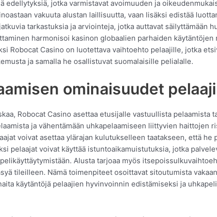
isiä edellytyksiä, jotka varmistavat avoimuuden ja oikeudenmuk
oastaan vakuuta alustan laillisuutta, vaan lisäksi edistää luott
tkuvia tarkastuksia ja arviointeja, jotka auttavat säilyttämään h
attaminen harmonisoi kasinon globaalien parhaiden käytäntöjen m
i Robocat Casino on luotettava vaihtoehto pelaajille, jotka etsivä
usta ja samalla he osallistuvat suomalaisille pelialalle.
aamisen ominaisuudet pelaaji
skaa, Robocat Casino asettaa etusijalle vastuullista pelaamista t
elaamista ja vähentämään uhkapelaamiseen liittyvien haittojen ri
elaajat voivat asettaa ylärajan kulutukselleen taatakseen, että he
säksi pelaajat voivat käyttää istuntoaikamuistutuksia, jotka palve
elikäyttäytymistään. Alusta tarjoaa myös itsepoissulkuvaihtoehto
pääsyä tileilleen. Nämä toimenpiteet osoittavat sitoutumista vaka
aita käytäntöjä pelaajien hyvinvoinnin edistämiseksi ja uhkapel