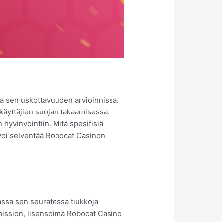
a sen uskottavuuden arvioinnissa.
 käyttäjien suojan takaamisessa.
 hyvinvointiin. Mitä spesifisiä
n voi selventää Robocat Casinon
assa sen seuratessa tiukkoja
mission, lisensoima Robocat Casino