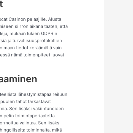
t
cat Casinon pelaajille. Alusta
iseen siirron aikana taaten, että
rdeja, mukaan lukien GDPR:n
ia ja turvallisuusprotokollien
moimaan tiedot keräämällä vain
Yhdessä nämä toimenpiteet luovat
kaaminen
teellista lähestymistapaa reiluun
puolen tahot tarkastavat
mia. Sen lisäksi vakiintuneiden
 pelin toimintaperiaatetta.
ormoitua valintaa. Sen lisäksi
ingolliselta toiminnalta, mikä