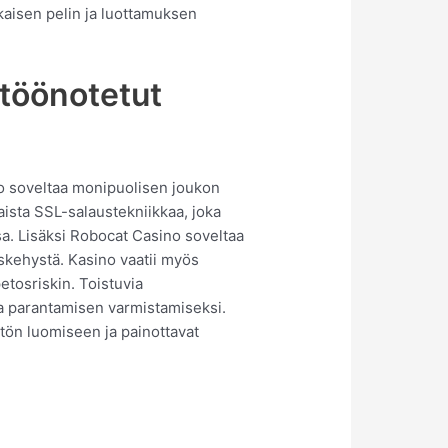
kaisen pelin ja luottamuksen
ttöönotetut
no soveltaa monipuolisen joukon
aista SSL-salaustekniikkaa, joka
assa. Lisäksi Robocat Casino soveltaa
skehystä. Kasino vaatii myös
etosriskin. Toistuvia
aa parantamisen varmistamiseksi.
tön luomiseen ja painottavat