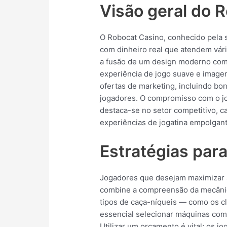
Visão geral do 
O Robocat Casino, conhecido pela s
com dinheiro real que atendem vário
a fusão de um design moderno com 
experiência de jogo suave e image
ofertas de marketing, incluindo bo
jogadores. O compromisso com o jo
destaca-se no setor competitivo, 
experiências de jogatina empolgant
Estratégias par
Jogadores que desejam maximizar 
combine a compreensão da mecânica
tipos de caça-níqueis — como os cl
essencial selecionar máquinas com 
Utilizar um orçamento é vital; os 