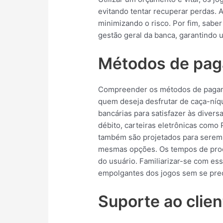
evitando tentar recuperar perdas. 
minimizando o risco. Por fim, sabe
gestão geral da banca, garantindo 
Métodos de pag
Compreender os métodos de pagamen
quem deseja desfrutar de caça-níq
bancárias para satisfazer às diver
débito, carteiras eletrônicas como 
também são projetados para serem 
mesmas opções. Os tempos de proce
do usuário. Familiarizar-se com e
empolgantes dos jogos sem se pre
Suporte ao clien