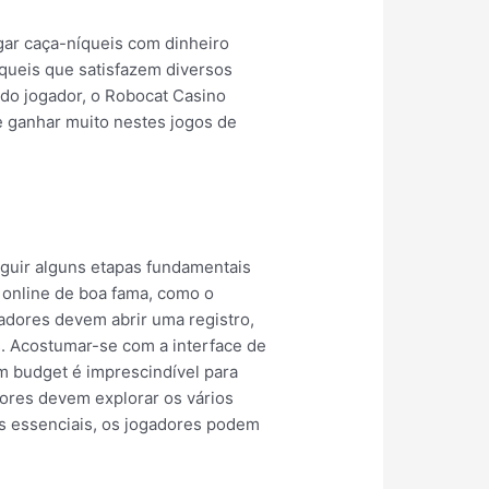
ar caça-níqueis com dinheiro
íqueis que satisfazem diversos
 do jogador, o Robocat Casino
e ganhar muito nestes jogos de
guir alguns etapas fundamentais
 online de boa fama, como o
gadores devem abrir uma registro,
. Acostumar-se com a interface de
m budget é imprescindível para
dores devem explorar os vários
s essenciais, os jogadores podem