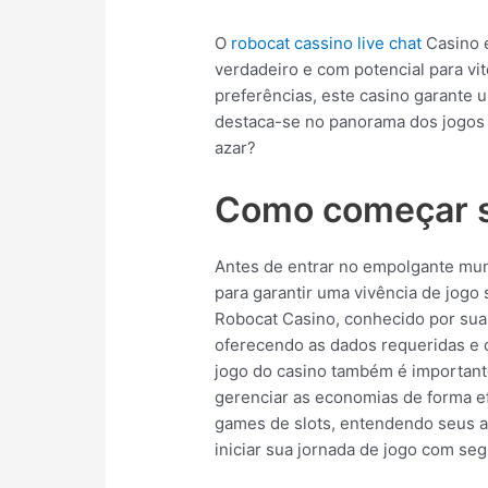
O
robocat cassino live chat
Casino e
verdadeiro e com potencial para vi
preferências, este casino garante 
destaca-se no panorama dos jogos 
azar?
Como começar s
Antes de entrar no empolgante mun
para garantir uma vivência de jogo
Robocat Casino, conhecido por suas
oferecendo as dados requeridas e 
jogo do casino também é importante
gerenciar as economias de forma ef
games de slots, entendendo seus a
iniciar sua jornada de jogo com se