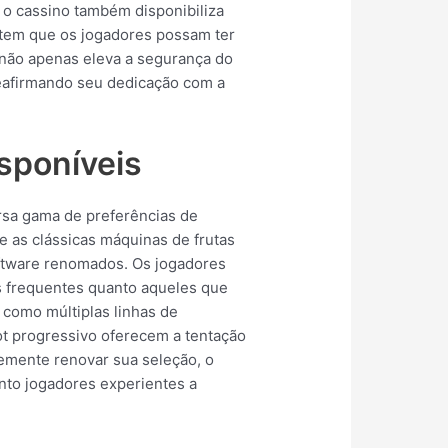
 o cassino também disponibiliza
ntem que os jogadores possam ter
 não apenas eleva a segurança do
reafirmando seu dedicação com a
isponíveis
rsa gama de preferências de
 as clássicas máquinas de frutas
oftware renomados. Os jogadores
s frequentes quanto aqueles que
 como múltiplas linhas de
ot progressivo oferecem a tentação
emente renovar sua seleção, o
nto jogadores experientes a