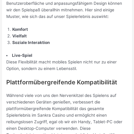
Benutzeroberfläche und anpassungsfähigem Design können
wir den Spielspaß überallhin mitnehmen. Hier sind einige
Muster, wie sich das auf unser Spielerlebnis auswirkt:
Komfort
Vielfalt
Soziale Interaktion
Live-Spiel
Diese Flexibilität macht mobiles Spielen nicht nur zu einer
Option, sondern zu einem Lebensstil.
Plattformübergreifende Kompatibilität
Während viele von uns den Nervenkitzel des Spielens auf
verschiedenen Geräten genießen, verbessert die
plattformübergreifende Kompatibilität das gesamte
Spielerlebnis im Sankra Casino und ermöglicht einen
reibungslosen Zugriff, egal ob wir ein Handy, Tablet-PC oder
einen Desktop-Computer verwenden. Diese