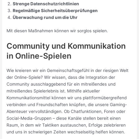
Strenge Datenschutzrichtlinien
Regelmäßige Sicherheitsüberprüfungen
Überwachung rund um die Uhr
Mit diesen Maßnahmen können wir sorglos spielen.
Community und Kommunikation
in Online-Spielen
Wie kreieren wir ein Gemeinschaftsgefühl in der riesigen Welt
der Online-Spiele? Wir wissen, dass die Integration der
Community ausschlaggebend für ein mitreißendes und
mitreißendes Spielerlebnis ist. Mithilfe aktueller
Kommunikationsmittel können wir uns plattformübergreifend
verbinden und Freundschaften knüpfen, die unsere Gaming-
Abenteuer vervollständigen. Ob Chatfunktionen, Foren oder
Social-Media-Gruppen – diese Kanäle stellen bereit einen
Raum, in dem wir Taktiken austauschen, Erfolge zelebrieren
und uns in schwierigen Zeiten wechselseitig helfen können.