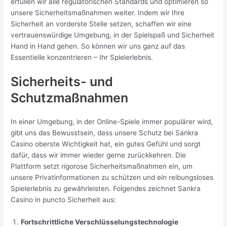
erfüllen wir alle regulatorischen Standards und optimieren so
unsere Sicherheitsmaßnahmen weiter. Indem wir Ihre
Sicherheit an vorderste Stelle setzen, schaffen wir eine
vertrauenswürdige Umgebung, in der Spielspaß und Sicherheit
Hand in Hand gehen. So können wir uns ganz auf das
Essentielle konzentrieren – Ihr Spielerlebnis.
Sicherheits- und
Schutzmaßnahmen
In einer Umgebung, in der Online-Spiele immer populärer wird,
gibt uns das Bewusstsein, dass unsere Schutz bei Sankra
Casino oberste Wichtigkeit hat, ein gutes Gefühl und sorgt
dafür, dass wir immer wieder gerne zurückkehren. Die
Plattform setzt rigorose Sicherheitsmaßnahmen ein, um
unsere Privatinformationen zu schützen und ein reibungsloses
Spielerlebnis zu gewährleisten. Folgendes zeichnet Sankra
Casino in puncto Sicherheit aus:
Fortschrittliche Verschlüsselungstechnologie