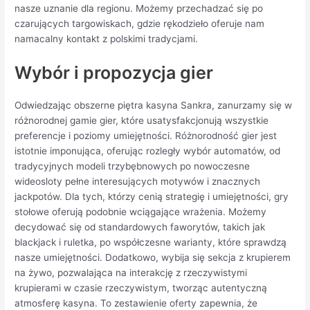
nasze uznanie dla regionu. Możemy przechadzać się po
czarujących targowiskach, gdzie rękodzieło oferuje nam
namacalny kontakt z polskimi tradycjami.
Wybór i propozycja gier
Odwiedzając obszerne piętra kasyna Sankra, zanurzamy się w
różnorodnej gamie gier, które usatysfakcjonują wszystkie
preferencje i poziomy umiejętności. Różnorodność gier jest
istotnie imponująca, oferując rozległy wybór automatów, od
tradycyjnych modeli trzybębnowych po nowoczesne
wideosloty pełne interesujących motywów i znacznych
jackpotów. Dla tych, którzy cenią strategię i umiejętności, gry
stołowe oferują podobnie wciągające wrażenia. Możemy
decydować się od standardowych faworytów, takich jak
blackjack i ruletka, po współczesne warianty, które sprawdzą
nasze umiejętności. Dodatkowo, wybija się sekcja z krupierem
na żywo, pozwalająca na interakcję z rzeczywistymi
krupierami w czasie rzeczywistym, tworząc autentyczną
atmosferę kasyna. To zestawienie oferty zapewnia, że