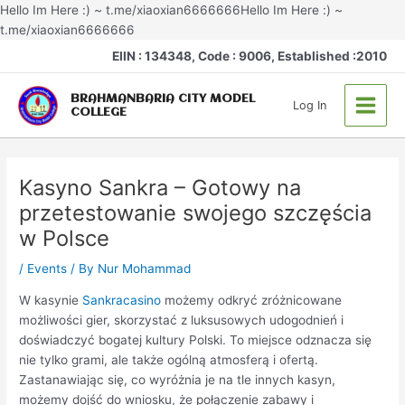
Skip
Hello Im Here :) ~ t.me/xiaoxian6666666Hello Im Here :) ~
to
t.me/xiaoxian6666666
Post
content
Main
EIIN : 134348, Code : 9006, Established :2010
navigation
Menu
BRAHMANBARIA CITY MODEL
Log In
COLLEGE
Kasyno Sankra – Gotowy na
przetestowanie swojego szczęścia
w Polsce
/
Events
/ By
Nur Mohammad
W kasynie
Sankracasino
możemy odkryć zróżnicowane
możliwości gier, skorzystać z luksusowych udogodnień i
doświadczyć bogatej kultury Polski. To miejsce odznacza się
nie tylko grami, ale także ogólną atmosferą i ofertą.
Zastanawiając się, co wyróżnia je na tle innych kasyn,
możemy dojść do wniosku, że połączenie zabawy i