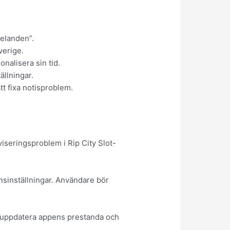
delanden”.
verige.
nalisera sin tid.
ällningar.
tt fixa notisproblem.
viseringsproblem i Rip City Slot-
onsinställningar. Användare bör
n uppdatera appens prestanda och