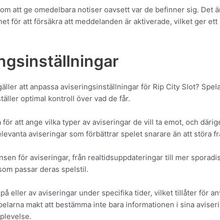
om att ge omedelbara notiser oavsett var de befinner sig. Det ä
het för att försäkra att meddelanden är aktiverade, vilket ger e
ngsinställningar
gäller att anpassa aviseringsinställningar för Rip City Slot? Spelar
täller optimal kontroll över vad de får.
a för att ange vilka typer av aviseringar de vill ta emot, och där
evanta aviseringar som förbättrar spelet snarare än att störa fr
nsen för aviseringar, från realtidsuppdateringar till mer sporad
som passar deras spelstil.
a på eller av aviseringar under specifika tider, vilket tillåter för
pelarna makt att bestämma inte bara informationen i sina aviser
pplevelse.