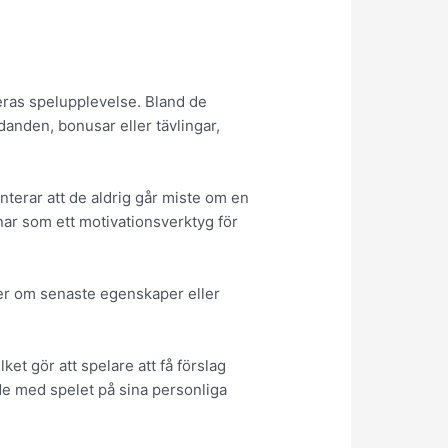
deras spelupplevelse. Bland de
anden, bonusar eller tävlingar,
terar att de aldrig går miste om en
änar som ett motivationsverktyg för
jer om senaste egenskaper eller
et gör att spelare att få förslag
de med spelet på sina personliga