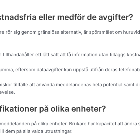
stnadsfria eller medför de avgifter?
are rör sig genom gränslösa alternativ, är spörsmålet om huruvi
 tillhandahåller ett lätt sätt att få information utan tilläggs kostn
mma, eftersom dataavgifter kan uppstå utifrån deras telefon
iskor tillfälle att använda meddelandenas hela potential samti
evelse.
fikationer på olika enheter?
 meddelanden på olika enheter. Brukare har kapacitet att ändra
l dem på alla valda utrustningar.