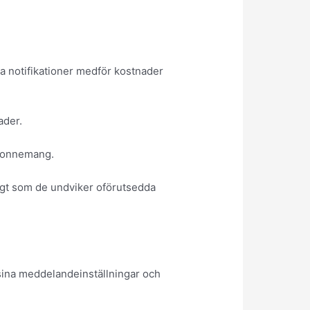
da notifikationer medför kostnader
ader.
abonnemang.
digt som de undviker oförutsedda
 sina meddelandeinställningar och