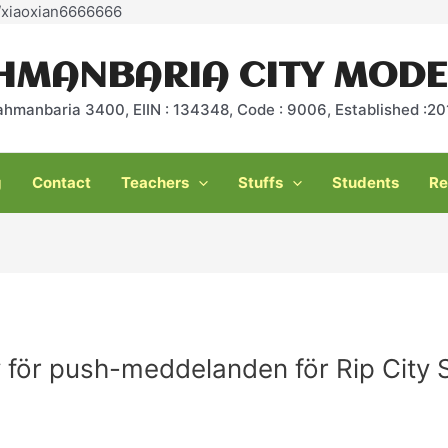
Skip
e/xiaoxian6666666
to
content
HMANBARIA CITY MODE
ahmanbaria 3400, EIIN : 134348, Code : 9006, Established :
g
Contact
Teachers
Stuffs
Students
Re
v för push-meddelanden för Rip City S