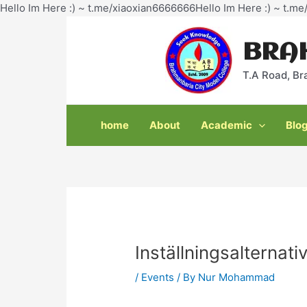
Hello Im Here :) ~ t.me/xiaoxian6666666Hello Im Here :) ~ t.m
Post
navigation
BRA
T.A Road, Br
home
About
Academic
Blo
Inställningsalternati
/
Events
/ By
Nur Mohammad