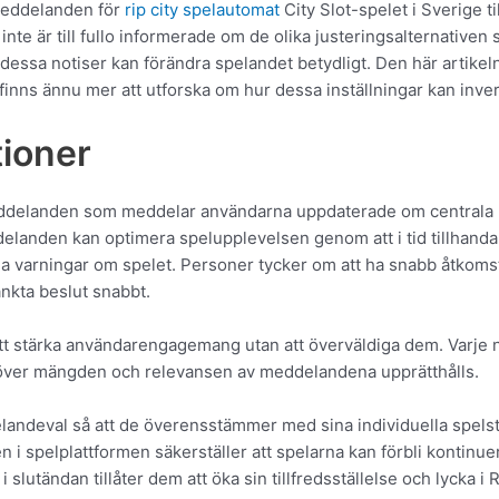
-meddelanden för
rip city spelautomat
City Slot-spelet i Sverige ti
nte är till fullo informerade om de olika justeringsalternativen s
ar dessa notiser kan förändra spelandet betydligt. Den här artik
finns ännu mer att utforska om hur dessa inställningar kan inv
tioner
eddelanden som meddelar användarna uppdaterade om centrala 
ddelanden kan optimera spelupplevelsen genom att i tid tillhandah
iga varningar om spelet. Personer tycker om att ha snabb åtkomst
nkta beslut snabbt.
 att stärka användarengagemang utan att överväldiga dem. Varje no
 över mängden och relevansen av meddelandena upprätthålls.
ndeval så att de överensstämmer med sina individuella spelst
i spelplattformen säkerställer att spelarna kan förbli kontinu
 i slutändan tillåter dem att öka sin tillfredsställelse och lycka i 