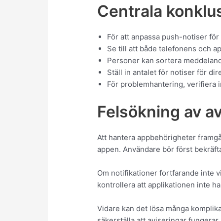
Centrala konklu
För att anpassa push-notiser för 
Se till att både telefonens och a
Personer kan sortera meddelandet
Ställ in antalet för notiser för 
För problemhantering, verifiera i
Felsökning av a
Att hantera appbehörigheter framgån
appen. Användare bör först bekräfta 
Om notifikationer fortfarande inte v
kontrollera att applikationen inte h
Vidare kan det lösa många komplik
säkerställa att aviseringar fungerar 