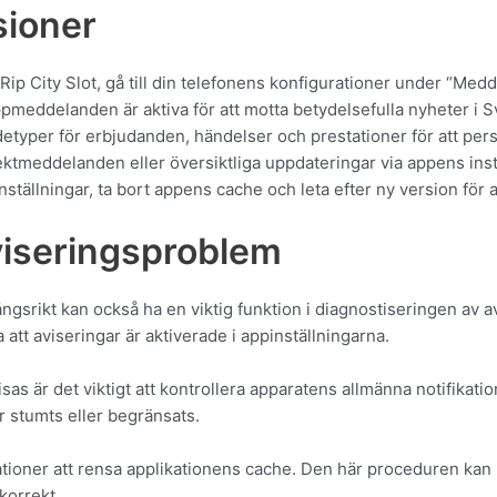
sioner
Rip City Slot, gå till din telefonens konfigurationer under “Med
ppmeddelanden är aktiva för att motta betydelsefulla nyheter i S
yper för erbjudanden, händelser och prestationer för att perso
direktmeddelanden eller översiktliga uppdateringar via appens inst
nställningar, ta bort appens cache och leta efter ny version för a
viseringsproblem
gsrikt kan också ha en viktig funktion i diagnostiseringen av a
att aviseringar är aktiverade i appinställningarna.
isas är det viktigt att kontrollera apparatens allmänna notifikati
ar stumts eller begränsats.
ationer att rensa applikationens cache. Den här proceduren ka
korrekt.