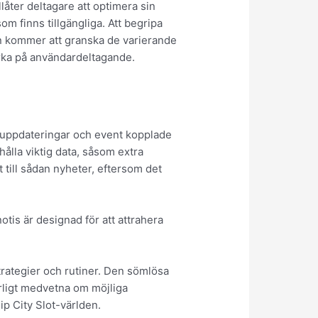
llåter deltagare att optimera sin
om finns tillgängliga. Att begripa
eln kommer att granska de varierande
erka på användardeltagande.
uppdateringar och event kopplade
ålla viktig data, såsom extra
 till sådan nyheter, eftersom det
tis är designad för att attrahera
rategier och rutiner. Den sömlösa
erligt medvetna om möjliga
Rip City Slot-världen.