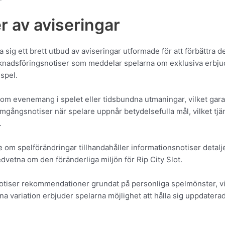
er av aviseringar
a sig ett brett utbud av aviseringar utformade för att förbättra 
arknadsföringsnotiser som meddelar spelarna om exklusiva erbjud
 spel.
om evenemang i spelet eller tidsbundna utmaningar, vilket garan
ramgångsnotiser när spelare uppnår betydelsefulla mål, vilket tj
.
 om spelförändringar tillhandahåller informationsnotiser detal
edvetna om den föränderliga miljön för Rip City Slot.
notiser rekommendationer grundat på personliga spelmönster, vilk
a variation erbjuder spelarna möjlighet att hålla sig uppdatera