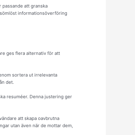
r passande att granska
tt sömlöst informationsöverföring
e ges flera alternativ för att
igenom sortera ut irrelevanta
ån det.
iska resuméer. Denna justering ger
 användare att skapa oavbrutna
ingar utan även när de mottar dem,