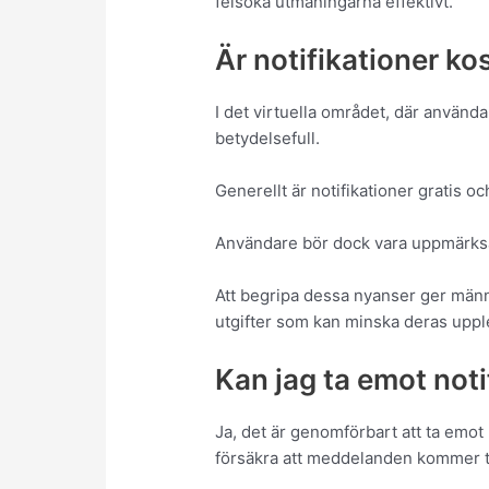
felsöka utmaningarna effektivt.
Är notifikationer ko
I det virtuella området, där använd
betydelsefull.
Generellt är notifikationer gratis och
Användare bör dock vara uppmärksa
Att begripa dessa nyanser ger männ
utgifter som kan minska deras uppl
Kan jag ta emot noti
Ja, det är genomförbart att ta emot
försäkra att meddelanden kommer til