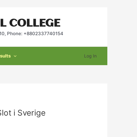
L COLLEGE
2010, Phone: +8802337740154
sults
Log In
lot i Sverige