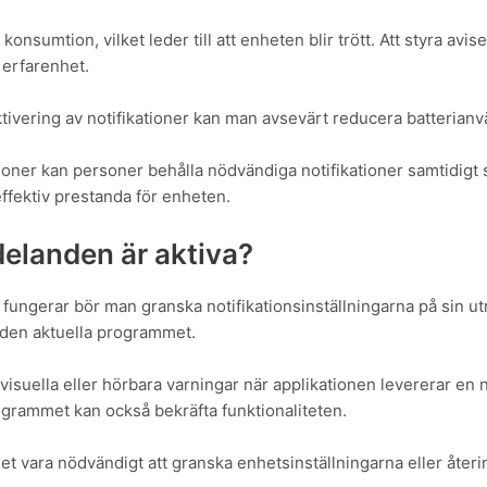
onsumtion, vilket leder till att enheten blir trött. Att styra avi
 erfarenhet.
ktivering av notifikationer kan man avsevärt reducera batterian
oner kan personer behålla nödvändiga notifikationer samtidigt s
effektiv prestanda för enheten.
elanden är aktiva?
r fungerar bör man granska notifikationsinställningarna på sin ut
ör den aktuella programmet.
 visuella eller hörbara varningar när applikationen levererar en n
ogrammet kan också bekräfta funktionaliteten.
t vara nödvändigt att granska enhetsinställningarna eller återin