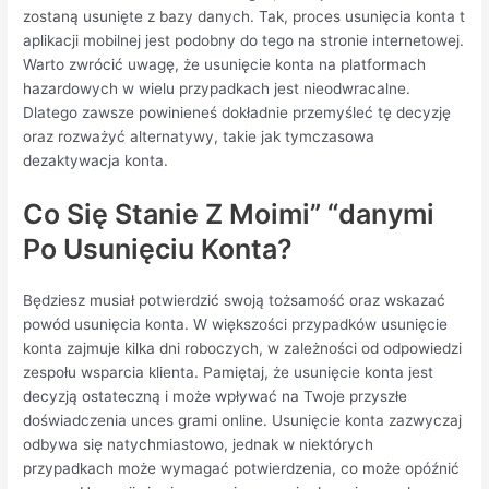
zostaną usunięte z bazy danych. Tak, proces usunięcia konta t
aplikacji mobilnej jest podobny do tego na stronie internetowej.
Warto zwrócić uwagę, że usunięcie konta na platformach
hazardowych w wielu przypadkach jest nieodwracalne.
Dlatego zawsze powinieneś dokładnie przemyśleć tę decyzję
oraz rozważyć alternatywy, takie jak tymczasowa
dezaktywacja konta.
Co Się Stanie Z Moimi” “danymi
Po Usunięciu Konta?
Będziesz musiał potwierdzić swoją tożsamość oraz wskazać
powód usunięcia konta. W większości przypadków usunięcie
konta zajmuje kilka dni roboczych, w zależności od odpowiedzi
zespołu wsparcia klienta. Pamiętaj, że usunięcie konta jest
decyzją ostateczną i może wpływać na Twoje przyszłe
doświadczenia unces grami online. Usunięcie konta zazwyczaj
odbywa się natychmiastowo, jednak w niektórych
przypadkach może wymagać potwierdzenia, co może opóźnić