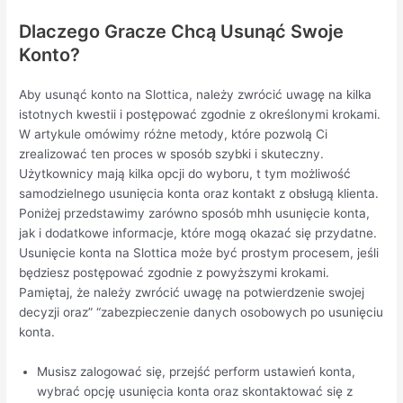
Dlaczego Gracze Chcą Usunąć Swoje
Konto?
Aby usunąć konto na Slottica, należy zwrócić uwagę na kilka
istotnych kwestii i postępować zgodnie z określonymi krokami.
W artykule omówimy różne metody, które pozwolą Ci
zrealizować ten proces w sposób szybki i skuteczny.
Użytkownicy mają kilka opcji do wyboru, t tym możliwość
samodzielnego usunięcia konta oraz kontakt z obsługą klienta.
Poniżej przedstawimy zarówno sposób mhh usunięcie konta,
jak i dodatkowe informacje, które mogą okazać się przydatne.
Usunięcie konta na Slottica może być prostym procesem, jeśli
będziesz postępować zgodnie z powyższymi krokami.
Pamiętaj, że należy zwrócić uwagę na potwierdzenie swojej
decyzji oraz” “zabezpieczenie danych osobowych po usunięciu
konta.
Musisz zalogować się, przejść perform ustawień konta,
wybrać opcję usunięcia konta oraz skontaktować się z