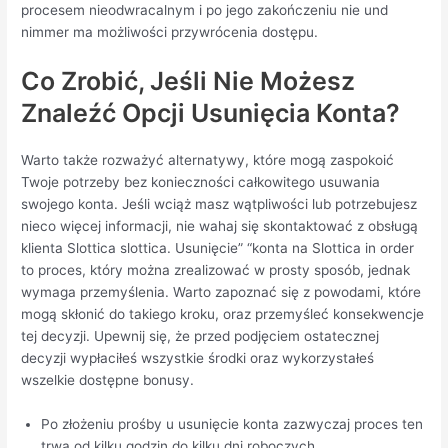
procesem nieodwracalnym i po jego zakończeniu nie und
nimmer ma możliwości przywrócenia dostępu.
Co Zrobić, Jeśli Nie Możesz
Znaleźć Opcji Usunięcia Konta?
Warto także rozważyć alternatywy, które mogą zaspokoić
Twoje potrzeby bez konieczności całkowitego usuwania
swojego konta. Jeśli wciąż masz wątpliwości lub potrzebujesz
nieco więcej informacji, nie wahaj się skontaktować z obsługą
klienta Slottica slottica. Usunięcie” “konta na Slottica in order
to proces, który można zrealizować w prosty sposób, jednak
wymaga przemyślenia. Warto zapoznać się z powodami, które
mogą skłonić do takiego kroku, oraz przemyśleć konsekwencje
tej decyzji. Upewnij się, że przed podjęciem ostatecznej
decyzji wypłaciłeś wszystkie środki oraz wykorzystałeś
wszelkie dostępne bonusy.
Po złożeniu prośby u usunięcie konta zazwyczaj proces ten
trwa od kilku godzin do kilku dni roboczych.