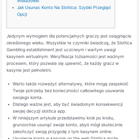
Wskazówki
Jak Usunac Konto Na Slottica: Szybki Przegląd
Opcji
Jedynym wymogiem dla potencjalnych graczy jest osiągnięcie
określonego wieku. Wszystkie te czynniki świadczą, że Slottica
Gambling establishment jest uczciwym i wartym uwagi
kasynem wirtualnym. Weryfikacja tożsamości jest ważnym
procesem, który pozwala się upewnić, że każdy gracz w
kasynie jest pełnoletni.
Warto także rozważyć alternatywy, które mogą zaspokoić
Twoje potrzeby bez konieczności całkowitego usuwania
swojego konta.
Dlatego ważne jest, aby być świadomym konsekwencji
swojej decyzji slottica app.
W niniejszym artykule przedstawimy krok po kroku,
grunzochse usunąć swoje konto, abyś mógł skutecznie
zakończyć swoją przygodę z tym kasynem online.
Usunięcie konta w kasynie on the web Slottica może