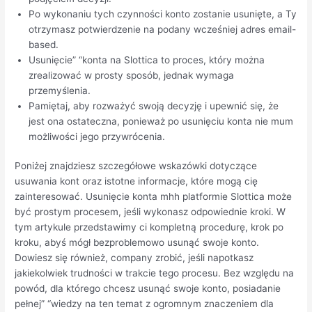
Po wykonaniu tych czynności konto zostanie usunięte, a Ty
otrzymasz potwierdzenie na podany wcześniej adres email-
based.
Usunięcie” “konta na Slottica to proces, który można
zrealizować w prosty sposób, jednak wymaga
przemyślenia.
Pamiętaj, aby rozważyć swoją decyzję i upewnić się, że
jest ona ostateczna, ponieważ po usunięciu konta nie mum
możliwości jego przywrócenia.
Poniżej znajdziesz szczegółowe wskazówki dotyczące
usuwania kont oraz istotne informacje, które mogą cię
zainteresować. Usunięcie konta mhh platformie Slottica może
być prostym procesem, jeśli wykonasz odpowiednie kroki. W
tym artykule przedstawimy ci kompletną procedurę, krok po
kroku, abyś mógł bezproblemowo usunąć swoje konto.
Dowiesz się również, company zrobić, jeśli napotkasz
jakiekolwiek trudności w trakcie tego procesu. Bez względu na
powód, dla którego chcesz usunąć swoje konto, posiadanie
pełnej” “wiedzy na ten temat z ogromnym znaczeniem dla