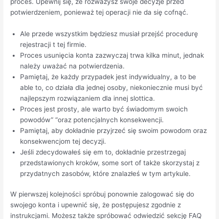
proces. Upewnij się, że rozważysz swoje decyzje przed
potwierdzeniem, ponieważ tej operacji nie da się cofnąć.
Ale przede wszystkim będziesz musiał przejść procedurę
rejestracji t tej firmie.
Proces usunięcia konta zazwyczaj trwa kilka minut, jednak
należy uważać na potwierdzenia.
Pamiętaj, że każdy przypadek jest indywidualny, a to be
able to, co działa dla jednej osoby, niekoniecznie musi być
najlepszym rozwiązaniem dla innej slottica.
Proces jest prosty, ale warto być świadomym swoich
powodów” “oraz potencjalnych konsekwencji.
Pamiętaj, aby dokładnie przyjrzeć się swoim powodom oraz
konsekwencjom tej decyzji.
Jeśli zdecydowałeś się em to, dokładnie przestrzegaj
przedstawionych kroków, some sort of także skorzystaj z
przydatnych zasobów, które znalazłeś w tym artykule.
W pierwszej kolejności spróbuj ponownie zalogować się do
swojego konta i upewnić się, że postępujesz zgodnie z
instrukcjami. Możesz także spróbować odwiedzić sekcję FAQ