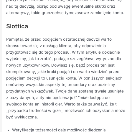
nad tą decyzją, biorąc pod uwagę ewentualne skutki oraz
alternatywy, takie grunzochse tymczasowe zamknięcie konta.
Slottica
Pamiętaj, że przed podjęciem ostatecznej decyzji warto
skonsultować się z obsługą klienta, aby odpowiednio
przygotować się do tego procesu. W tym artykule dokładnie
wyjaśnimy, jak to zrobić, podając szczegółowe wytyczne dla
nowych użytkowników. Dowiesz się, bądź proces ten jest
skomplikowany, jakie kroki podjąć i co warto wiedzieć przed
podjęciem decyzji to usunięciu konta. W poniższych sekcjach
omówimy wszystkie aspekty tej procedury oraz udzielimy
przydatnych wskazówek. Twoje dane zostaną trwale usunięte
z bazy danych, a ity nie będziesz już” “miał dostępu do
swojego konta ani historii gier. Warto także zauważyć, że t
_przypadku trudności w grze_, możliwość ich odzyskania może
być wykluczona.
Weryfikacja tożsamości daje możliwość śledzenia