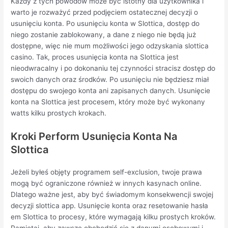
Każdy z tych powodów może być istotny dla użytkownika i
warto je rozważyć przed podjęciem ostatecznej decyzji o
usunięciu konta. Po usunięciu konta w Slottica, dostęp do
niego zostanie zablokowany, a dane z niego nie będą już
dostępne, więc nie mum możliwości jego odzyskania slottica
casino. Tak, proces usunięcia konta na Slottica jest
nieodwracalny i po dokonaniu tej czynności stracisz dostęp do
swoich danych oraz środków. Po usunięciu nie będziesz miał
dostępu do swojego konta ani zapisanych danych. Usunięcie
konta na Slottica jest procesem, który może być wykonany
watts kilku prostych krokach.
Kroki Perform Usunięcia Konta Na
Slottica
Jeżeli byłeś objęty programem self-exclusion, twoje prawa
mogą być ograniczone również w innych kasynach online.
Dlatego ważne jest, aby być świadomym konsekwencji swojej
decyzji slottica app. Usunięcie konta oraz resetowanie hasła
em Slottica to procesy, które wymagają kilku prostych kroków.
Pamiętaj, aby zawsze obchodzić się z danymi osobowymi i