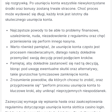
się rozgrywką. Po usunięciu konta wszystkie niewykorzystane
środki oraz bonusy zostaną trwale stracone. Choć proces
może wydawać się długi, każdy krok jest istotny dla
skutecznego usunięcia konta.
Najczęstsze powody to be able to problemy finansowe,
uzależnienie, nuda, niezadowolenie z regulaminu oraz chęć
przeniesienia się perform innego kasyna.
Warto również pamiętać, że usunięcie konta często jest
procesem nieodwracalnym, dlatego należy dokładnie
przemyśleć swoją decyzję przed podjęciem kroków.
Pamiętaj, aby dokładnie zastanowić się nad tą decyzją,
biorąc pod uwagę ewentualne skutki oraz alternatywy,
takie grunzochse tymczasowe zamknięcie konta.
Zrozumienie powodów, dla których chcesz to zrobić, oraz
przygotowanie się” “perform procesu usunięcia konta to
kluczowe kroki, aby uniknąć nieprzyjemnych niespodzianek.
Zazwyczaj wymaga się wpisania hasła oraz zaakceptowania
regulaminu dotyczącego usunięcia konta slottica casino login.