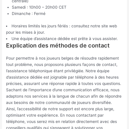
centrale)
Samedi : 10h00 – 20h00 CET
Dimanche : Fermé
Horaires limités les jours fériés : consultez notre site web
pour les mises à jour.
Une équipe d’assistance dédiée est prête à vous assister.
Explication des méthodes de contact
Pour permettre à nos joueurs belges de résoudre rapidement
tout problème, nous proposons plusieurs façons de contact,
l’assistance téléphonique étant privilégiée. Notre équipe
d’assistance dédiée est joignable par téléphone à des heures
précises, assurant une réponse rapide à toutes vos questions.
Sachant de l’importance d’une communication efficace, nous
adaptons nos services à la langue de chacun afin de répondre
aux besoins de notre communauté de joueurs diversifiée.
Ainsi, l’accessibilité de notre support est encore plus large,
optimisant votre expérience. En nous contactant par
téléphone, vous serez mis en relation directement avec des
conseillers qualifiés qui s’engagent à solutionner vos