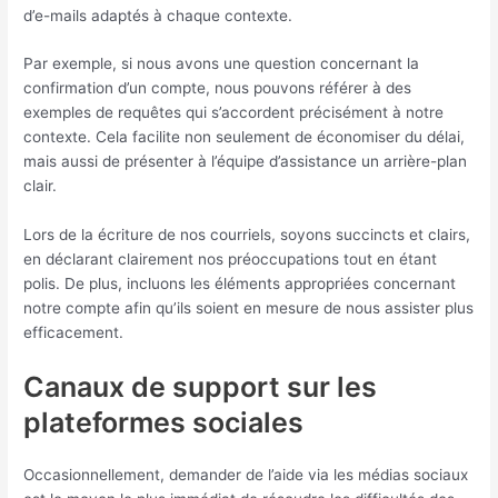
d’e-mails adaptés à chaque contexte.
Par exemple, si nous avons une question concernant la
confirmation d’un compte, nous pouvons référer à des
exemples de requêtes qui s’accordent précisément à notre
contexte. Cela facilite non seulement de économiser du délai,
mais aussi de présenter à l’équipe d’assistance un arrière-plan
clair.
Lors de la écriture de nos courriels, soyons succincts et clairs,
en déclarant clairement nos préoccupations tout en étant
polis. De plus, incluons les éléments appropriées concernant
notre compte afin qu’ils soient en mesure de nous assister plus
efficacement.
Canaux de support sur les
plateformes sociales
Occasionnellement, demander de l’aide via les médias sociaux