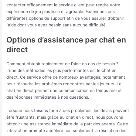
contacter efficacement le service client peut rendre votre
expérience de jeu plus lisse et agréable. Examinons ces
différentes options de support afin de vous assurer d’obtenir
l’aide dont vous avez besoin sans aucune difficulté.
Options d’assistance par chat en
direct
Comment obtenir rapidement de l’aide en cas de besoin ?
L’une des méthodes les plus performantes est le chat en
direct. Ce service offre de nombreux avantages, notamment
pour résoudre les problèmes rencontrés par les joueurs. Le
chat en direct permet une communication en temps réel et
des réponses immédiates à nos questions.
Lorsque nous faisons face à des problèmes, les délais peuvent
être frustrants, mais grâce au chat en direct, nous pouvons
obtenir une assistance immédiate de la part des agents. Cette
interaction prompte accélère non seulement la résolution des