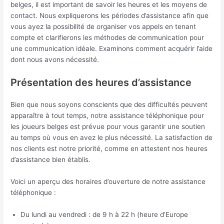
belges, il est important de savoir les heures et les moyens de
contact. Nous expliquerons les périodes d’assistance afin que
vous ayez la possibilité de organiser vos appels en tenant
compte et clarifierons les méthodes de communication pour
une communication idéale. Examinons comment acquérir l’aide
dont nous avons nécessité.
Présentation des heures d’assistance
Bien que nous soyons conscients que des difficultés peuvent
apparaître à tout temps, notre assistance téléphonique pour
les joueurs belges est prévue pour vous garantir une soutien
au temps où vous en avez le plus nécessité. La satisfaction de
nos clients est notre priorité, comme en attestent nos heures
d’assistance bien établis.
Voici un aperçu des horaires d’ouverture de notre assistance
téléphonique :
Du lundi au vendredi : de 9 h à 22 h (heure d’Europe