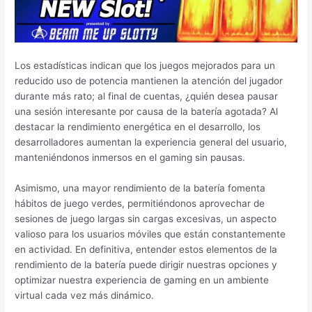
Los estadísticas indican que los juegos mejorados para un
reducido uso de potencia mantienen la atención del jugador
durante más rato; al final de cuentas, ¿quién desea pausar
una sesión interesante por causa de la batería agotada? Al
destacar la rendimiento energética en el desarrollo, los
desarrolladores aumentan la experiencia general del usuario,
manteniéndonos inmersos en el gaming sin pausas.
Asimismo, una mayor rendimiento de la batería fomenta
hábitos de juego verdes, permitiéndonos aprovechar de
sesiones de juego largas sin cargas excesivas, un aspecto
valioso para los usuarios móviles que están constantemente
en actividad. En definitiva, entender estos elementos de la
rendimiento de la batería puede dirigir nuestras opciones y
optimizar nuestra experiencia de gaming en un ambiente
virtual cada vez más dinámico.