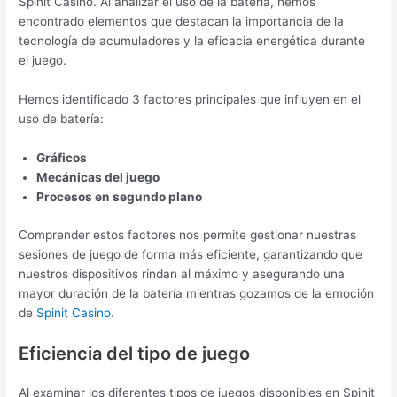
Spinit Casino. Al analizar el uso de la batería, hemos
encontrado elementos que destacan la importancia de la
tecnología de acumuladores y la eficacia energética durante
el juego.
Hemos identificado 3 factores principales que influyen en el
uso de batería:
Gráficos
Mecánicas del juego
Procesos en segundo plano
Comprender estos factores nos permite gestionar nuestras
sesiones de juego de forma más eficiente, garantizando que
nuestros dispositivos rindan al máximo y asegurando una
mayor duración de la batería mientras gozamos de la emoción
de
Spinit Casino
.
Eficiencia del tipo de juego
Al examinar los diferentes tipos de juegos disponibles en Spinit