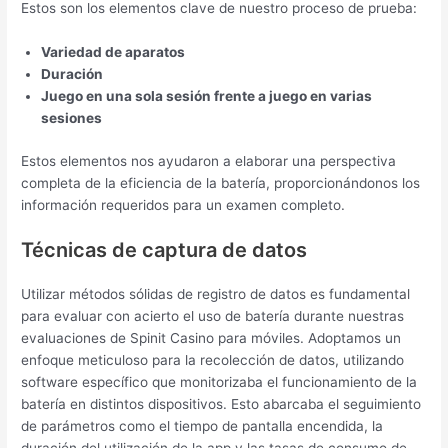
Estos son los elementos clave de nuestro proceso de prueba:
Variedad de aparatos
Duración
Juego en una sola sesión frente a juego en varias
sesiones
Estos elementos nos ayudaron a elaborar una perspectiva
completa de la eficiencia de la batería, proporcionándonos los
información requeridos para un examen completo.
Técnicas de captura de datos
Utilizar métodos sólidas de registro de datos es fundamental
para evaluar con acierto el uso de batería durante nuestras
evaluaciones de Spinit Casino para móviles. Adoptamos un
enfoque meticuloso para la recolección de datos, utilizando
software específico que monitorizaba el funcionamiento de la
batería en distintos dispositivos. Esto abarcaba el seguimiento
de parámetros como el tiempo de pantalla encendida, la