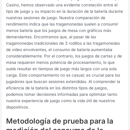
Casino, hemos observado una evidente correlación entre el
tipo de juego y su impacto en la duración de la batería durante
nuestras sesiones de juego. Nuestra comparación de
rendimiento indica que las tragamonedas suelen a consumir
menos batería que los juegos de mesa con gráficos más
demandantes. Encontramos que, al pasar de las
tragamonedas tradicionales de 3 rodillos a las tragamonedas
de video envolventes, el consumo de batería aumentaba
considerablemente. Por el contrario, los juegos de cartas y de
mesa requieren menos potencia de procesamiento, lo que
suele resultar en tiempos de juego más largos con una sola
carga. Este comportamiento no es casual; es crucial para los
jugadores que buscan sesiones extendidas. Al comprender la
eficiencia de la batería en los distintos tipos de juegos,
podemos tomar decisiones informadas para optimizar tanto
nuestra experiencia de juego como la vida útil de nuestros
dispositivos.
Metodología de prueba para la