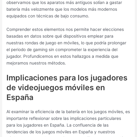
observamos que los aparatos más antiguos solían a gastar
batería más velozmente que los modelos más modernos
equipados con técnicas de bajo consumo.
Comprender estos elementos nos permite hacer elecciones
basadas en datos sobre qué dispositivos emplear para
nuestras rondas de juego en móviles, lo que podría prolongar
el periodo de gaming sin comprometer la experiencia del
jugador. Profundicemos en estos hallazgos a medida que
mejoramos nuestros métodos.
Implicaciones para los jugadores
de videojuegos móviles en
España
Al examinar la eficiencia de la batería en los juegos móviles, es
importante reflexionar sobre las implicaciones particulares
para los jugadores en España. La confluencia de las
tendencias de los juegos móviles en España y nuestros