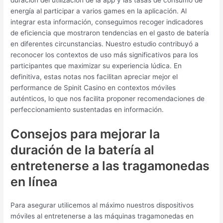
duración del utilización de la app y las tasas de consumo de
energía al participar a varios games en la aplicación. Al
integrar esta información, conseguimos recoger indicadores
de eficiencia que mostraron tendencias en el gasto de batería
en diferentes circunstancias. Nuestro estudio contribuyó a
reconocer los contextos de uso más significativos para los
participantes que maximizar su experiencia lúdica. En
definitiva, estas notas nos facilitan apreciar mejor el
performance de Spinit Casino en contextos móviles
auténticos, lo que nos facilita proponer recomendaciones de
perfeccionamiento sustentadas en información.
Consejos para mejorar la
duración de la batería al
entretenerse a las tragamonedas
en línea
Para asegurar utilicemos al máximo nuestros dispositivos
móviles al entretenerse a las máquinas tragamonedas en