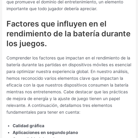
que promueve el dominio del entretenimiento, un elemento
importante que todo jugador debería apreciar.
Factores que influyen en el
rendimiento de la batería durante
los juegos.
Comprender los factores que impactan en el rendimiento de la
batería durante las partidas en dispositivos móviles es esencial
para optimizar nuestra experiencia global. En nuestro análisis,
hemos reconocido varios elementos clave que impactan la
eficacia con la que nuestros dispositivos consumen la batería
mientras nos entretenemos. Cabe destacar que las prácticas
de mejora de energía y la ajuste de juego tienen un papel
relevante. A continuación, detallamos tres elementos
fundamentales para tener en cuenta:
Calidad gráfica
Aplicaciones en segundo plano