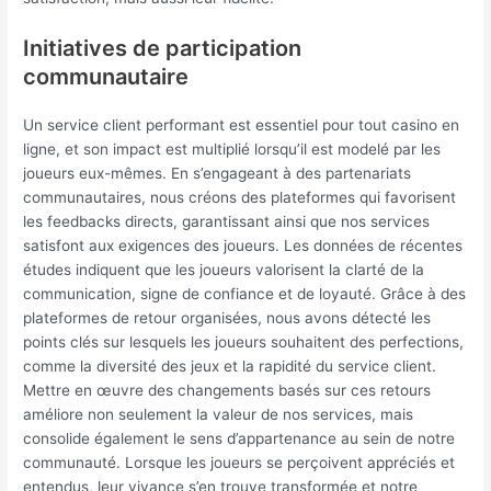
Initiatives de participation
communautaire
Un service client performant est essentiel pour tout casino en
ligne, et son impact est multiplié lorsqu’il est modelé par les
joueurs eux-mêmes. En s’engageant à des partenariats
communautaires, nous créons des plateformes qui favorisent
les feedbacks directs, garantissant ainsi que nos services
satisfont aux exigences des joueurs. Les données de récentes
études indiquent que les joueurs valorisent la clarté de la
communication, signe de confiance et de loyauté. Grâce à des
plateformes de retour organisées, nous avons détecté les
points clés sur lesquels les joueurs souhaitent des perfections,
comme la diversité des jeux et la rapidité du service client.
Mettre en œuvre des changements basés sur ces retours
améliore non seulement la valeur de nos services, mais
consolide également le sens d’appartenance au sein de notre
communauté. Lorsque les joueurs se perçoivent appréciés et
entendus, leur vivance s’en trouve transformée et notre