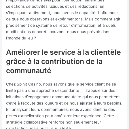
l’importance de nos avis pour l’perfectionnement des
sélections de activités ludiques et des réductions. En
s’impliquant activement, nous avons le capacité d’influencer
ce que nous observons et expérimentons. Mais comment agit
précisément ce système de retour d’information, et à quels
modifications concrets pouvons-nous nous prévoir dans
l’monde du jeu ?
Améliorer le service à la clientèle
grâce à la contribution de la
communauté
Chez Spinit Casino, nous savons que le service client ne se
limite pas à une approche descendante ; il s’appuie sur des
initiatives d’engagement communautaire qui nous permettent
d’être à l’écoute des joueurs et de nous ajuster à leurs besoins.
En analysant leurs commentaires, nous avons identifié des
pistes d’amélioration pour améliorer leur expérience. Cette
stratégie collaborative renforce non seulement leur
satisfaction, mais aussi leur fidélité.