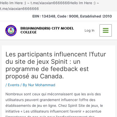
Skip
Hello Im Here :) ~ t.me/xiaoxian6666666Hello Im Here :) ~
to
t.me/xiaoxian6666666
Post
content
Main
EIIN : 134348, Code : 9006, Established :2010
navigation
Menu
BRAHMANBARIA CITY MODEL
Log In
COLLEGE
Les participants influencent l’futur
du site de jeux Spinit : un
programme de feedback est
proposé au Canada.
/
Events
/ By
Nur Mohammad
Nombreux sont ceux qui méconnaissent que les avis des
utilisateurs peuvent grandement influencer l’offre des
établissements de jeu en ligne. Chez Spinit Site de jeux, le
initiative « Les utilisateurs influencent l’avenir » accentue