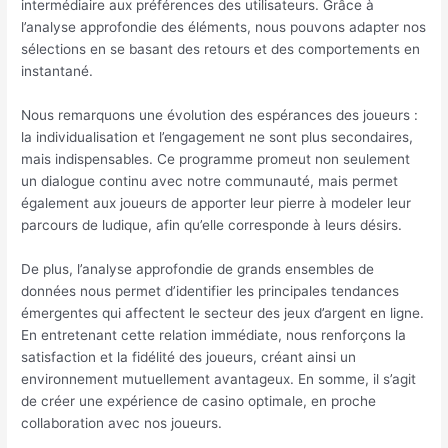
intermédiaire aux préférences des utilisateurs. Grâce à
l’analyse approfondie des éléments, nous pouvons adapter nos
sélections en se basant des retours et des comportements en
instantané.
Nous remarquons une évolution des espérances des joueurs :
la individualisation et l’engagement ne sont plus secondaires,
mais indispensables. Ce programme promeut non seulement
un dialogue continu avec notre communauté, mais permet
également aux joueurs de apporter leur pierre à modeler leur
parcours de ludique, afin qu’elle corresponde à leurs désirs.
De plus, l’analyse approfondie de grands ensembles de
données nous permet d’identifier les principales tendances
émergentes qui affectent le secteur des jeux d’argent en ligne.
En entretenant cette relation immédiate, nous renforçons la
satisfaction et la fidélité des joueurs, créant ainsi un
environnement mutuellement avantageux. En somme, il s’agit
de créer une expérience de casino optimale, en proche
collaboration avec nos joueurs.