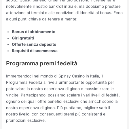
notevolmente il nostro bankroll iniziale, ma dobbiamo prestare
attenzione ai termini e alle condizioni di idoneità al bonus. Ecco
alcuni punti chiave da tenere a mente:
Bonus di abbinamento
Giri gratuiti
Offerte senza deposito
Requisiti di scommessa
Programma premi fedeltà
Immergendoci nel mondo di Spinsy Casino in Italia, il
Programma Fedeltà si rivela un’importante opportunità per
potenziare la nostra esperienza di gioco e massimizzare le
vincite. Partecipando, possiamo scalare i vari livelli di fedeltà,
ognuno dei quali offre benefici esclusivi che arricchiscono la
nostra esperienza di gioco. Più puntiamo, migliore sarà il
nostro livello, con conseguenti premi più consistenti e
promozioni esclusive.