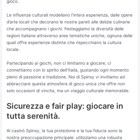
gioco.
Le influenze culturali modellano l’intera esperienza, dalle opere
d’arte locali che decorano le nostre pareti alle delizie culinarie
che accompagnano i giochi. Festeggiamo la diversità delle
regioni italiane attraverso aree tematiche uniche, ognuna delle
quali offre esperienze distinte che rispecchiano la cultura
locale.
Partecipando ai giochi, non ci limitiamo a giocare; ci
connettiamo con lo spirito dell’Italia, gustando ogni momento
pieno di passione e tradizione. Noi di Spinsy vi invitiamo ad
abbracciare questa atmosfera di gioco unica che offre non
solo occasioni di vincita, ma un viaggio culturale memorabile.
Sicurezza e fair play: giocare in
tutta serenità.
Al casinò Spinsy, la tua protezione e la tua fiducia sono la
nostra preoccupazione principale: utilizziamo una robusta