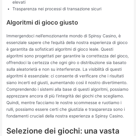
elevati
Trasparenza nei processi di transazione sicuri
Algoritmi di gioco giusto
Immergendoci nell’emozionante mondo di Spinsy Casino, è
essenziale sapere che l’equità della nostra esperienza di gioco
è garantita da sofisticati algoritmi di gioco leale. Questi
algoritmi sono progettati per garantire la correttezza del gioco,
offrendoci la certezza che ogni giro o distribuzione sia basato
sulla aleatorietà e non su interferenze. La visibilità di questi
algoritmi è essenziale: ci consente di verificare che i risultati
siano incerti ed giusti, aumentando così il nostro divertimento.
Comprendendo i sistemi alla base di questi algoritmi, possiamo
apprezzare ancora di più l’integrità dei giochi che scegliamo.
Quindi, mentre facciamo le nostre scommesse e ruotiamo i
rulli, possiamo essere certi che giustizia e trasparenza sono i
fondamenti cruciali della nostra esperienza a Spinsy Casino.
Selezione dei giochi: una vasta