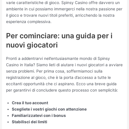
varie caratteristiche di gioco. Spinsy Casino offre davvero un
ambiente in cui possiamo immergerci nella nostra passione per
il gioco e trovare nuovi titoli preferiti, arricchendo la nostra
esperienza complessiva.
Per cominciare: una guida per i
nuovi giocatori
Pronti a addentrarvi nell’entusiasmante mondo di Spinsy
Casino in Italia? Siamo lieti di aiutare i nuovi giocatori a avviare
senza problemi. Per prima cosa, soffermiamoci sulla
registrazione al gioco, che è la porta d’accesso a tutte le
eccitanti opportunità che ci aspirano. Ecco una breve guida
per garantirvi di concludere questo processo con semplicità:
Crea il tuo account
Scegliete i vostri giochi con attenzione
Familiarizzatevi con i bonus
Stabilisci dei limiti