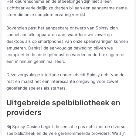
Het kleurenschema en de afbeeldingen zijn niet alleen
zichtbaar verleidelijk; ze dragen bij aan een aangename game-
sfeer die onze complete ervaring verrijkt.
Bovendien past het aanpasbare ontwerp van Spinsy zich
soepel aan alle apparaten aan, waardoor we zowel op
desktops als op smartphones van onze spelervaringen kunnen
amuseren. Dankzij de eenvoudige beweging blijven we
compleet in de actie gefocust en worden onderbrekingen tot
een minimum geminimaliseerd.
Deze zorgvuldige interface onderscheidt Spinsy echt van de
rest en maakt het een interessante omgeving voor zowel
geoefende spelers als starters.
Uitgebreide spelbibliotheek en
providers
Bij Spinsy Casino begint de sensatie pas echt met de diverse
spelbibliotheek en de vele gerenommeerde providers. We zijn