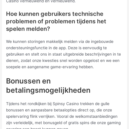
Casino vernieuwend en vernieuwend.
Hoe kunnen gebruikers technische
problemen of problemen tijdens het
spelen melden?
We kunnen storingen makkelijk melden via de ingebouwde
ondersteuningsfunctie in de app. Deze is eenvoudig te
gebruiken en stelt ons in staat uitgebreide beschrijvingen in te
dienen, zodat onze kwesties snel worden opgelost en we een
soepele en aangename game-ervaring hebben.
Bonussen en
betalingsmogelijkheden
Tijdens het rondkijken bij Spinsy Casino trekken de gulle
bonussen en aanpasbare betaalopties direct op, die onze
spelervaring flink verrijken. Vooral de welkomstaanbiedingen
zijn verleidelijk, met bonusgeld of gratis spins die onze gaming