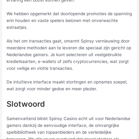
ervaring een boost kunnen geven.
We hebben opgemerkt dat doorlopende promoties de spanning
erin houden en vaste spelers belonen met onverwachte
extraatjes.
Als het om transacties gaat, omarmt Spinsy vernieuwing door
meerdere methoden aan te leveren die speciaal zijn gericht op
Nederlandse gamers. Je kunt selecteren uit veelgebruikte
kredietkaarten, e-wallets of zelfs cryptocurrencies, wat zorgt
voor veilige en vlotte transacties.
De intuïtieve interface maakt stortingen en opnames soepel,
wat zorgt voor minder gedoe en meer plezier.
Slotwoord
Samenvattend blinkt Spinsy Casino echt uit voor Nederlandse
gamers dankzij de eenvoudige interface, de omvangrijke
spelbibliotheek van topaanbieders en de verleidelijke
bonussen. We zijn ervan overtuigd dat zowel starters als