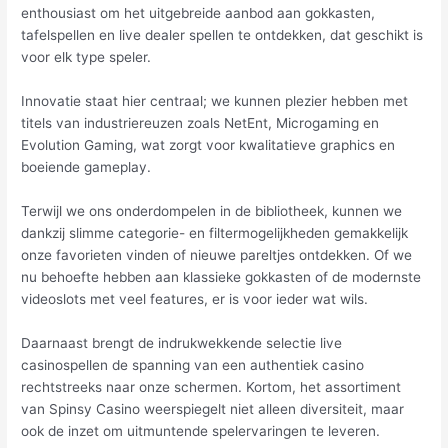
enthousiast om het uitgebreide aanbod aan gokkasten,
tafelspellen en live dealer spellen te ontdekken, dat geschikt is
voor elk type speler.
Innovatie staat hier centraal; we kunnen plezier hebben met
titels van industriereuzen zoals NetEnt, Microgaming en
Evolution Gaming, wat zorgt voor kwalitatieve graphics en
boeiende gameplay.
Terwijl we ons onderdompelen in de bibliotheek, kunnen we
dankzij slimme categorie- en filtermogelijkheden gemakkelijk
onze favorieten vinden of nieuwe pareltjes ontdekken. Of we
nu behoefte hebben aan klassieke gokkasten of de modernste
videoslots met veel features, er is voor ieder wat wils.
Daarnaast brengt de indrukwekkende selectie live
casinospellen de spanning van een authentiek casino
rechtstreeks naar onze schermen. Kortom, het assortiment
van Spinsy Casino weerspiegelt niet alleen diversiteit, maar
ook de inzet om uitmuntende spelervaringen te leveren.