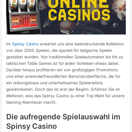
Im
Spinsy Casino
erwartet uns eine beeindruckende Kollektion
von über 2000 Spielen, die speziell für belgische Spieler
gestaltet wurden. Von traditionellen Spielautomaten bis hin zu
taktischen Table Games ist für jeden Vorlieben etwas dabei.
Darüber hinaus profitieren wir von großzügigen Promotions
und einer anwenderfreundlichen Benutzeroberfläche, die für
ein reibungsloses und unterhaltsames Spielerlebnis
gewährleisten. Doch das ist erst der Beginn. Erfahren Sie im
Weiteren, was das Spinsy Casino zu einer Top-Wahl für unsere
Gaming-Abenteuer macht.
Die aufregende Spielauswahl im
Spinsy Casino