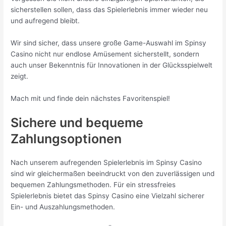
sicherstellen sollen, dass das Spielerlebnis immer wieder neu
und aufregend bleibt.
Wir sind sicher, dass unsere große Game-Auswahl im Spinsy
Casino nicht nur endlose Amüsement sicherstellt, sondern
auch unser Bekenntnis für Innovationen in der Glücksspielwelt
zeigt.
Mach mit und finde dein nächstes Favoritenspiel!
Sichere und bequeme
Zahlungsoptionen
Nach unserem aufregenden Spielerlebnis im Spinsy Casino
sind wir gleichermaßen beeindruckt von den zuverlässigen und
bequemen Zahlungsmethoden. Für ein stressfreies
Spielerlebnis bietet das Spinsy Casino eine Vielzahl sicherer
Ein- und Auszahlungsmethoden.