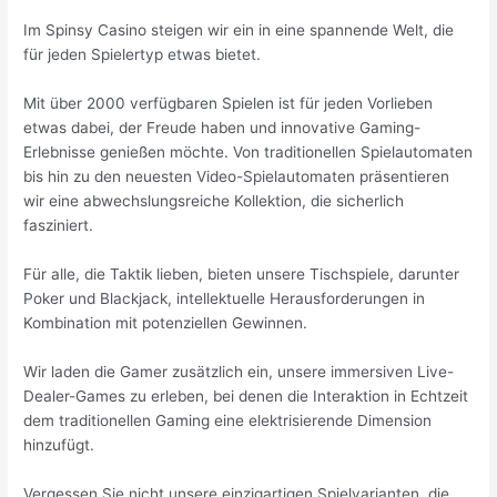
Im Spinsy Casino steigen wir ein in eine spannende Welt, die
für jeden Spielertyp etwas bietet.
Mit über 2000 verfügbaren Spielen ist für jeden Vorlieben
etwas dabei, der Freude haben und innovative Gaming-
Erlebnisse genießen möchte. Von traditionellen Spielautomaten
bis hin zu den neuesten Video-Spielautomaten präsentieren
wir eine abwechslungsreiche Kollektion, die sicherlich
fasziniert.
Für alle, die Taktik lieben, bieten unsere Tischspiele, darunter
Poker und Blackjack, intellektuelle Herausforderungen in
Kombination mit potenziellen Gewinnen.
Wir laden die Gamer zusätzlich ein, unsere immersiven Live-
Dealer-Games zu erleben, bei denen die Interaktion in Echtzeit
dem traditionellen Gaming eine elektrisierende Dimension
hinzufügt.
Vergessen Sie nicht unsere einzigartigen Spielvarianten, die