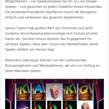
Möglichkeiten – von Spielautomaten bis hin zu Live-Dealer-
Spielen – und garantiert so jedem Spielefan etwas Passendes.
Die anwenderfreundliche Oberfläche macht die Navigation
einfach und verbessert das gesamte Spielerlebnis.
Spinsy Casino legt großen Wert auf Sicherheit und setzt
moderne Verschlüsselungstechnologie zum Schutz privater
Daten ein. Darüber hinaus beweist das Engagement für
sicheres Spielen, dass dem Casino das Wohlbefinden seiner
Spieler wirklich am Herzen liegt.
Besonders überzeugt sind wir von den verlockenden
Bonusangeboten und Werbeaktionen, die uns von Anfang an
einen Mehrwert bieten.