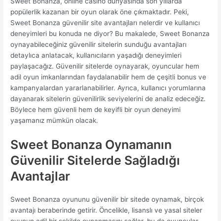
Sweet Bonanza, online casino dünyasında son yıllarda
popülerlik kazanan bir oyun olarak öne çıkmaktadır. Peki,
Sweet Bonanza güvenilir site avantajları nelerdir ve kullanıcı
deneyimleri bu konuda ne diyor? Bu makalede, Sweet Bonanza
oynayabileceğiniz güvenilir sitelerin sunduğu avantajları
detaylıca anlatacak, kullanıcıların yaşadığı deneyimleri
paylaşacağız. Güvenilir sitelerde oynayarak, oyuncular hem
adil oyun imkanlarından faydalanabilir hem de çeşitli bonus ve
kampanyalardan yararlanabilirler. Ayrıca, kullanıcı yorumlarına
dayanarak sitelerin güvenilirlik seviyelerini de analiz edeceğiz.
Böylece hem güvenli hem de keyifli bir oyun deneyimi
yaşamanız mümkün olacak.
Sweet Bonanza Oynamanın
Güvenilir Sitelerde Sağladığı
Avantajlar
Sweet Bonanza oyununu güvenilir bir sitede oynamak, birçok
avantajı beraberinde getirir. Öncelikle, lisanslı ve yasal siteler
oyunun adil bir şekilde oynanmasını sağlar, bu da oyuncular