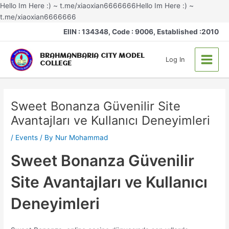
Skip
Hello Im Here :) ~ t.me/xiaoxian6666666Hello Im Here :) ~
to
t.me/xiaoxian6666666
Post
content
Main
EIIN : 134348, Code : 9006, Established :2010
navigation
Menu
BRAHMANBARIA CITY MODEL
Log In
COLLEGE
Sweet Bonanza Güvenilir Site
Avantajları ve Kullanıcı Deneyimleri
/
Events
/ By
Nur Mohammad
Sweet Bonanza Güvenilir
Site Avantajları ve Kullanıcı
Deneyimleri