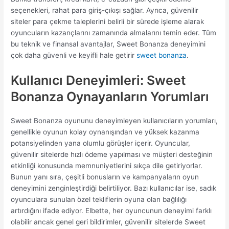
seçenekleri, rahat para giriş-çıkışı sağlar. Ayrıca, güvenilir
siteler para çekme taleplerini belirli bir sürede işleme alarak
oyuncuların kazançlarını zamanında almalarını temin eder. Tüm
bu teknik ve finansal avantajlar, Sweet Bonanza deneyimini
çok daha güvenli ve keyifli hale getirir
sweet bonanza
.
Kullanıcı Deneyimleri: Sweet
Bonanza Oynayanların Yorumları
Sweet Bonanza oyununu deneyimleyen kullanıcıların yorumları,
genellikle oyunun kolay oynanışından ve yüksek kazanma
potansiyelinden yana olumlu görüşler içerir. Oyuncular,
güvenilir sitelerde hızlı ödeme yapılması ve müşteri desteğinin
etkinliği konusunda memnuniyetlerini sıkça dile getiriyorlar.
Bunun yanı sıra, çeşitli bonusların ve kampanyaların oyun
deneyimini zenginleştirdiği belirtiliyor. Bazı kullanıcılar ise, sadık
oyunculara sunulan özel tekliflerin oyuna olan bağlılığı
artırdığını ifade ediyor. Elbette, her oyuncunun deneyimi farklı
olabilir ancak genel geri bildirimler, güvenilir sitelerde Sweet