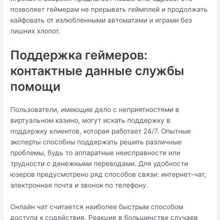
позволяет геймерам не прерывать геймплей и продолжать
кайфовать от излюбленными автоматами и играми без
лишних хлопот.
Поддержка геймеров:
контактные данные службы
помощи
Пользователи, имеющие дело с неприятностями в
виртуальном казино, могут искать поддержку в
поддержку клиентов, которая работает 24/7. Опытные
эксперты способны поддержать решить различные
проблемы, будь то аппаратные неисправности или
трудности с денежными переводами. Для удобности
юзеров предусмотрено ряд способов связи: интернет-чат,
электронная почта и звонок по телефону.
Онлайн чат считается наиболее быстрым способом
доступа к содействия. Реакция в большинстве случаев