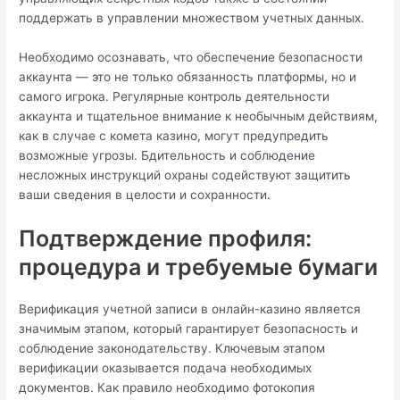
поддержать в управлении множеством учетных данных.
Необходимо осознавать, что обеспечение безопасности
аккаунта — это не только обязанность платформы, но и
самого игрока. Регулярные контроль деятельности
аккаунта и тщательное внимание к необычным действиям,
как в случае с комета казино, могут предупредить
возможные угрозы. Бдительность и соблюдение
несложных инструкций охраны содействуют защитить
ваши сведения в целости и сохранности.
Подтверждение профиля:
процедура и требуемые бумаги
Верификация учетной записи в онлайн-казино является
значимым этапом, который гарантирует безопасность и
соблюдение законодательству. Ключевым этапом
верификации оказывается подача необходимых
документов. Как правило необходимо фотокопия