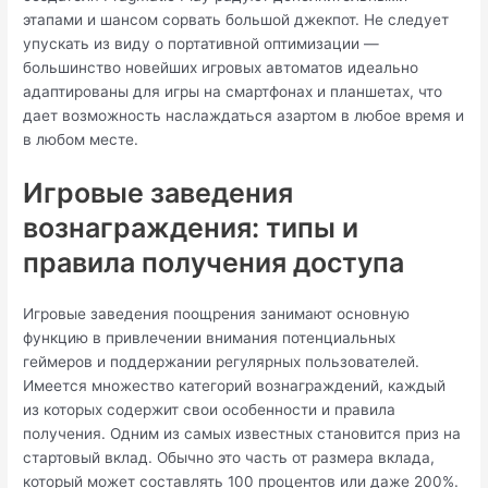
этапами и шансом сорвать большой джекпот. Не следует
упускать из виду о портативной оптимизации —
большинство новейших игровых автоматов идеально
адаптированы для игры на смартфонах и планшетах, что
дает возможность наслаждаться азартом в любое время и
в любом месте.
Игровые заведения
вознаграждения: типы и
правила получения доступа
Игровые заведения поощрения занимают основную
функцию в привлечении внимания потенциальных
геймеров и поддержании регулярных пользователей.
Имеется множество категорий вознаграждений, каждый
из которых содержит свои особенности и правила
получения. Одним из самых известных становится приз на
стартовый вклад. Обычно это часть от размера вклада,
который может составлять 100 процентов или даже 200%.