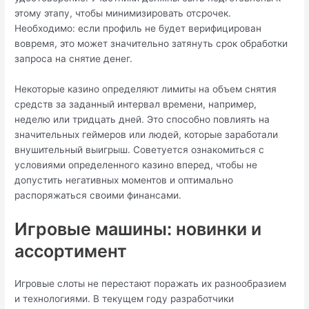
этому этапу, чтобы минимизировать отсрочек.
Необходимо: если профиль не будет верифицирован
вовремя, это может значительно затянуть срок обработки
запроса на снятие денег.
Некоторые казино определяют лимиты на объем снятия
средств за заданный интервал времени, например,
неделю или тридцать дней. Это способно повлиять на
значительных геймеров или людей, которые заработали
внушительный выигрыш. Советуется ознакомиться с
условиями определенного казино вперед, чтобы не
допустить негативных моментов и оптимально
распоряжаться своими финансами.
Игровые машины: новинки и
ассортимент
Игровые слоты не перестают поражать их разнообразием
и технологиями. В текущем году разработчики