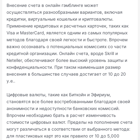
Внесение счета в онлайн гэмблинге может
осуществляться разнообразными вариантов, включая
кредитки, виртуальные кошельки и криптовалюты.
Применение кредитовых и расчетных карточек, таких как
Visa и MasterCard, является одним из самых популярных
методов благодаря своей легкости и быстроте. Впрочем
важно осознавать о потенциальных комиссиях со части
кредитной организации. Онлайн счета, вроде Skrill и
Neteller, обеспечивают более высокий уровень защиты и
конфиденциальности. При таком наименьшая размер
внесения в большинстве случаев достигает от 10 до 20
у.е..
Цифровые валюты, такие как Биткойн и Эфириум,
становятся все более востребованными благодаря своей
анонимности и недоступности банковских комиссий.
Впрочем необходимо брать в расчет изменчивость
стоимости цифровых валют. Пределы на пополнение счета
могут различаться в соответствии от выбранного метода:
для пластиковых карт это как правило от 10 до 5,000