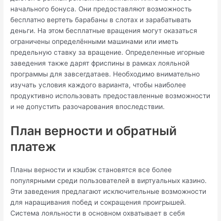
начального бонуса. Они предоставляют возможность
бесплатно вертеть барабаны в слотах и зарабатывать
деньги. На этом бесплатные вращения могут оказаться
ограничены определёнными машинами или иметь
предельную ставку за вращение. Определенные игорные
заведения также дарят фриспины в рамках лояльной
программы для завсегдатаев. Необходимо внимательно
изучать условия каждого варианта, чтобы наиболее
продуктивно использовать предоставленные возможности
и не допустить разочарования впоследствии.
План верности и обратный
платеж
Планы верности и кэшбэк становятся все более
популярными среди пользователей в виртуальных казино.
Эти заведения предлагают исключительные возможности
для наращивания побед и сокращения проигрышей.
Система лояльности в основном охватывает в себя