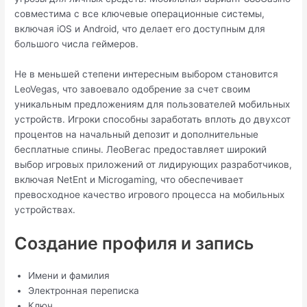
совместима с все ключевые операционные системы,
включая iOS и Android, что делает его доступным для
большого числа геймеров.
Не в меньшей степени интересным выбором становится
LeoVegas, что завоевало одобрение за счет своим
уникальным предложениям для пользователей мобильных
устройств. Игроки способны заработать вплоть до двухсот
процентов на начальный депозит и дополнительные
бесплатные спины. ЛеоВегас предоставляет широкий
выбор игровых приложений от лидирующих разработчиков,
включая NetEnt и Microgaming, что обеспечивает
превосходное качество игрового процесса на мобильных
устройствах.
Создание профиля и запись
Имени и фамилия
Электронная переписка
Ключ