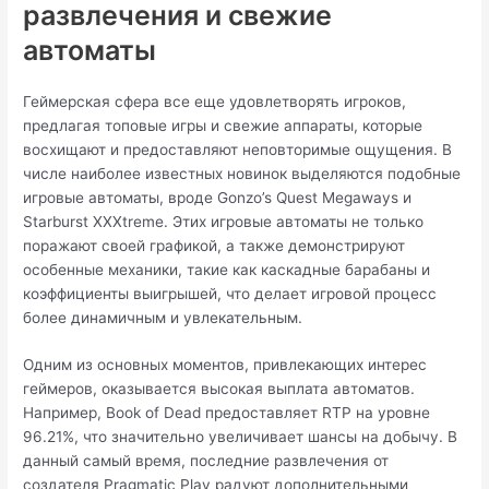
развлечения и свежие
автоматы
Геймерская сфера все еще удовлетворять игроков,
предлагая топовые игры и свежие аппараты, которые
восхищают и предоставляют неповторимые ощущения. В
числе наиболее известных новинок выделяются подобные
игровые автоматы, вроде Gonzo’s Quest Megaways и
Starburst XXXtreme. Этих игровые автоматы не только
поражают своей графикой, а также демонстрируют
особенные механики, такие как каскадные барабаны и
коэффициенты выигрышей, что делает игровой процесс
более динамичным и увлекательным.
Одним из основных моментов, привлекающих интерес
геймеров, оказывается высокая выплата автоматов.
Например, Book of Dead предоставляет RTP на уровне
96.21%, что значительно увеличивает шансы на добычу. В
данный самый время, последние развлечения от
создателя Pragmatic Play радуют дополнительными