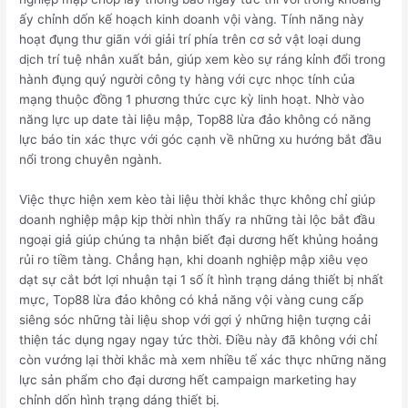
ấy chỉnh dốn kế hoạch kinh doanh vội vàng. Tính năng này
hoạt đụng thư giãn với giải trí phía trên cơ sở vật loại dung
dịch trí tuệ nhân xuất bản, giúp xem kèo sự ráng kỉnh đổi trong
hành đụng quý người công ty hàng với cực nhọc tính của
mạng thuộc đồng 1 phương thức cực kỳ linh hoạt. Nhờ vào
năng lực up date tài liệu mập, Top88 lừa đảo không có năng
lực báo tin xác thực với góc cạnh về những xu hướng bắt đầu
nổi trong chuyên ngành.
Việc thực hiện xem kèo tài liệu thời khắc thực không chỉ giúp
doanh nghiệp mập kịp thời nhìn thấy ra những tài lộc bắt đầu
ngoại giả giúp chúng ta nhận biết đại dương hết khủng hoảng
rủi ro tiềm tàng. Chẳng hạn, khi doanh nghiệp mập xiêu vẹo
dạt sự cắt bớt lợi nhuận tại 1 số ít hình trạng dáng thiết bị nhất
mực, Top88 lừa đảo không có khả năng vội vàng cung cấp
siêng sóc những tài liệu shop với gợi ý những hiện tượng cải
thiện tác dụng ngay ngay tức thời. Điều này đã không với chỉ
còn vướng lại thời khắc mà xem nhiều tế xác thực những năng
lực sản phẩm cho đại dương hết campaign marketing hay
chỉnh dốn hình trạng dáng thiết bị.