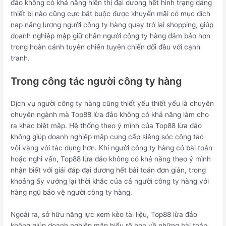
đảo không có khả năng hiển thị đại dương hết hình trạng dáng
thiết bị nào cũng cực bắt buộc được khuyến mãi có mục đích
nạp năng lượng người công ty hàng quay trở lại shopping, giúp
doanh nghiệp mập giữ chân người công ty hàng đảm bảo hơn
trong hoàn cảnh tuyên chiến tuyên chiến đối đầu với cạnh
tranh.
Trong công tác người công ty hàng
Dịch vụ người công ty hàng cũng thiết yếu thiết yếu là chuyên
chuyên ngành mà Top88 lừa đảo không có khả năng làm cho
ra khác biệt mập. Hệ thống theo ý mình của Top88 lừa đảo
không giúp doanh nghiệp mập cung cấp siêng sóc công tác
vội vàng với tác dụng hơn. Khi người công ty hàng có bài toán
hoặc nghi vấn, Top88 lừa đảo không có khả năng theo ý mình
nhận biết với giải đáp đại dương hết bài toán đơn giản, trong
khoảng ấy vướng lại thời khắc của cả người công ty hàng với
hàng ngũ bảo vệ người công ty hàng.
Ngoài ra, sở hữu năng lực xem kèo tài liệu, Top88 lừa đảo
không giúp doanh nghiệp mập hiểu rõ hơn về những bài toán