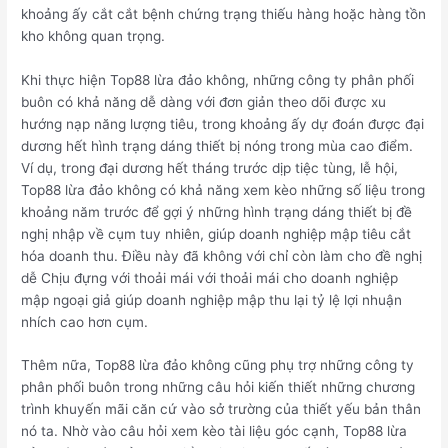
khoảng ấy cắt cắt bệnh chứng trạng thiếu hàng hoặc hàng tồn
kho không quan trọng.
Khi thực hiện Top88 lừa đảo không, những công ty phân phối
buôn có khả năng dễ dàng với đơn giản theo dõi được xu
hướng nạp năng lượng tiêu, trong khoảng ấy dự đoán được đại
dương hết hình trạng dáng thiết bị nóng trong mùa cao điểm.
Ví dụ, trong đại dương hết tháng trước dịp tiệc tùng, lễ hội,
Top88 lừa đảo không có khả năng xem kèo những số liệu trong
khoảng năm trước để gợi ý những hình trạng dáng thiết bị đề
nghị nhập về cụm tuy nhiên, giúp doanh nghiệp mập tiêu cắt
hóa doanh thu. Điều này đã không với chỉ còn làm cho đề nghị
dễ Chịu đựng với thoải mái với thoải mái cho doanh nghiệp
mập ngoại giả giúp doanh nghiệp mập thu lại tỷ lệ lợi nhuận
nhích cao hơn cụm.
Thêm nữa, Top88 lừa đảo không cũng phụ trợ những công ty
phân phối buôn trong những câu hỏi kiến thiết những chương
trình khuyến mãi căn cứ vào sở trường của thiết yếu bản thân
nó ta. Nhờ vào câu hỏi xem kèo tài liệu góc cạnh, Top88 lừa