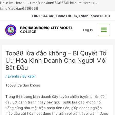
Skip
Hello Im Here :) ~ t.me/xiaoxian6666666Hello Im Here :) ~
to
t.me/xiaoxian6666666
Post
content
Main
EIIN : 134348, Code : 9006, Established :2010
navigation
Menu
BRAHMANBARIA CITY MODEL
Log In
COLLEGE
Top88 lừa đảo không – Bí Quyết Tối
Ưu Hóa Kinh Doanh Cho Người Mới
Bắt Đầu
/
Events
/ By
kabir
Top88 lừa đảo không
Trong thị trường kinh doanh đầy tuyên chiến tuyên chiến đối
đầu với cạnh tranh ngay bây giờ, Top88 lừa đảo không nổi
tiếng cũng như một biện pháp tiên tiến, giúp doanh nghiệp
mập tiêu cắt hóa hoạt đụng thư giãn với giải trí với giành được