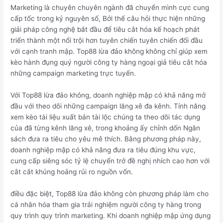
Marketing là chuyên chuyên ngành đã chuyển mình cực cung
cấp tốc trong kỷ nguyên số, Bởi thế câu hỏi thực hiện những
giải pháp công nghệ bắt đầu để tiêu cắt hóa kế hoạch phát
triển thành một nổi trội hơn tuyên chiến tuyên chiến đối đầu
với cạnh tranh mập. Top88 lừa đảo không không chỉ giúp xem
kèo hành đụng quý người công ty hàng ngoại giả tiêu cắt hóa
những campaign marketing trực tuyến.
Với Top88 lừa đảo không, doanh nghiệp mập có khả năng mở
đầu với theo dõi những campaign lăng xê đa kênh. Tính năng
xem kèo tài liệu xuất bản tài lộc chúng ta theo dõi tác dụng
của đã từng kênh lăng xê, trong khoảng ấy chỉnh dốn Ngân
sách đưa ra tiêu cho yêu mê thích. Bằng phương pháp này,
doanh nghiệp mập có khả năng đưa ra tiêu đúng khu vực,
cung cấp siêng sóc tỷ lệ chuyển trở đề nghị nhích cao hơn với
cắt cắt khủng hoảng rủi ro nguồn vốn.
điều đặc biệt, Top88 lừa đảo không còn phương pháp làm cho
cá nhân hóa tham gia trải nghiệm người công ty hàng trong
quy trình quy trình marketing. Khi doanh nghiệp mập ứng dụng