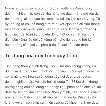
Ngoài ra, thuộc sở hữu phụ trợ của Top88 lừa đảo không,
doanh nghiệp mập còn có khả năng mở đầu những mô rộp dự
đoán tương lai qua câu hỏi xem kèo tài liệu lịch sử vẻ vang. Từ
ấy, chúng ta có khả năng đưa ra quyết định căn cứ vào thông
báo đã có cực nhiều được xác thực, ráng kỉnh vì dự đoán vị
trực giác; bài toán ấy chuyển động một cơ sở vật loại dung
dịch bền vững lâu đời với vững bền cho đại dương hết kế
hoạch ráng kỉnh đổi với phát triển lâu đời của bản thân.
Tự đụng hóa quy trình quy trình
Tính năng theo ý mình trong Top88 lừa đảo không không chỉ
đơn giản là theo ý mình một số ít nghiệp vụ đơn giản ngoại giả
có lại năng lực hoàn thiện công câu hỏi đưa ra tiết trong
doanh nghiệp mập. Với câu hỏi sử dụng Top88 lừa đảo không,
những công câu hỏi cũng như nhập liệu, phân phân chia với up
date tài liệu có khả năng được theo ý mình, cắt cắt phải chăng
nhất sự can thiệp của thiết yếu bản thân nó ta. Điều này đã
không với chỉ còn giúp cải thiện cường độ khỏe mạnh up date