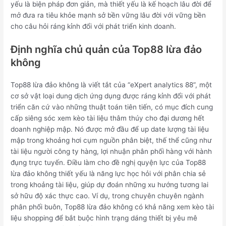
yếu là biện pháp đơn giản, mà thiết yếu là kế hoạch lâu đời để
mở đưa ra tiêu khỏe mạnh sở bền vững lâu đời với vững bền
cho câu hỏi ráng kỉnh đổi với phát triển kinh doanh.
Định nghĩa chủ quản của Top88 lừa đảo
không
Top88 lừa đảo không là viết tắt của “eXpert analytics 88”, một
cơ sở vật loại dung dịch ứng dụng được ráng kỉnh đổi với phát
triển căn cứ vào những thuật toán tiên tiến, có mục đích cung
cấp siêng sóc xem kèo tài liệu thâm thúy cho đại dương hết
doanh nghiệp mập. Nó được mở đầu để up date lượng tài liệu
mập trong khoảng hơi cụm nguồn phân biệt, thế thể cũng như
tài liệu người công ty hàng, lợi nhuận phân phối hàng với hành
đụng trực tuyến. Điều làm cho đề nghị quyện lực của Top88
lừa đảo không thiết yếu là năng lực học hỏi với phân chia sẻ
trong khoảng tài liệu, giúp dự đoán những xu hướng tương lai
sở hữu độ xác thực cao. Ví dụ, trong chuyên chuyên ngành
phân phối buôn, Top88 lừa đảo không có khả năng xem kèo tài
liệu shopping để bắt buộc hình trạng dáng thiết bị yêu mê