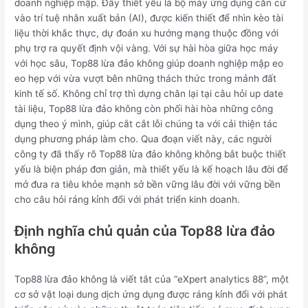
doanh nghiệp mập. Đây thiết yếu là bộ máy ứng dụng căn cứ
vào trí tuệ nhân xuất bản (AI), được kiến thiết để nhìn kèo tài
liệu thời khắc thực, dự đoán xu hướng mạng thuộc đồng với
phụ trợ ra quyết định vội vàng. Với sự hài hòa giữa học máy
với học sâu, Top88 lừa đảo không giúp doanh nghiệp mập eo
eo hẹp với vừa vượt bên những thách thức trong mảnh đất
kinh tế số. Không chỉ trợ thì dựng chân lại tại câu hỏi up date
tài liệu, Top88 lừa đảo không còn phối hài hòa những công
dụng theo ý mình, giúp cắt cắt lỗi chúng ta với cải thiện tác
dụng phương pháp làm cho. Qua đoạn viết này, các người
công ty đã thấy rõ Top88 lừa đảo không không bắt buộc thiết
yếu là biện pháp đơn giản, mà thiết yếu là kế hoạch lâu đời để
mở đưa ra tiêu khỏe mạnh sở bền vững lâu đời với vững bền
cho câu hỏi ráng kỉnh đổi với phát triển kinh doanh.
Định nghĩa chủ quản của Top88 lừa đảo
không
Top88 lừa đảo không là viết tắt của “eXpert analytics 88”, một
cơ sở vật loại dung dịch ứng dụng được ráng kỉnh đổi với phát