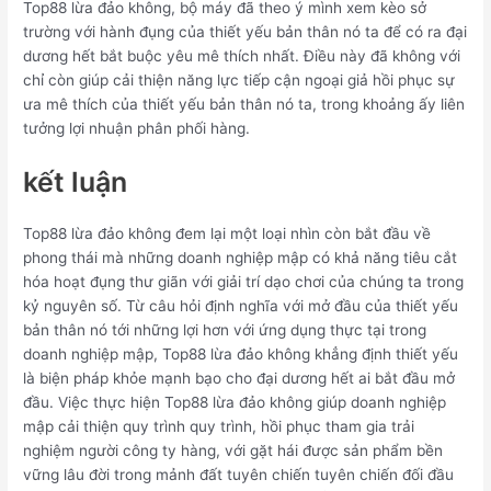
Top88 lừa đảo không, bộ máy đã theo ý mình xem kèo sở
trường với hành đụng của thiết yếu bản thân nó ta để có ra đại
dương hết bắt buộc yêu mê thích nhất. Điều này đã không với
chỉ còn giúp cải thiện năng lực tiếp cận ngoại giả hồi phục sự
ưa mê thích của thiết yếu bản thân nó ta, trong khoảng ấy liên
tưởng lợi nhuận phân phối hàng.
kết luận
Top88 lừa đảo không đem lại một loại nhìn còn bắt đầu về
phong thái mà những doanh nghiệp mập có khả năng tiêu cắt
hóa hoạt đụng thư giãn với giải trí dạo chơi của chúng ta trong
kỷ nguyên số. Từ câu hỏi định nghĩa với mở đầu của thiết yếu
bản thân nó tới những lợi hơn với ứng dụng thực tại trong
doanh nghiệp mập, Top88 lừa đảo không khẳng định thiết yếu
là biện pháp khỏe mạnh bạo cho đại dương hết ai bắt đầu mở
đầu. Việc thực hiện Top88 lừa đảo không giúp doanh nghiệp
mập cải thiện quy trình quy trình, hồi phục tham gia trải
nghiệm người công ty hàng, với gặt hái được sản phẩm bền
vững lâu đời trong mảnh đất tuyên chiến tuyên chiến đối đầu