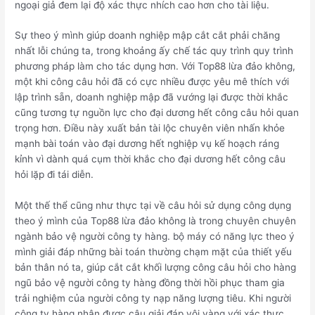
ngoại giả đem lại độ xác thực nhích cao hơn cho tài liệu.
Sự theo ý mình giúp doanh nghiệp mập cắt cắt phải chăng
nhất lỗi chúng ta, trong khoảng ấy chế tác quy trình quy trình
phương pháp làm cho tác dụng hơn. Với Top88 lừa đảo không,
một khi công câu hỏi đã có cực nhiều được yêu mê thích với
lập trình sẵn, doanh nghiệp mập đã vướng lại được thời khắc
cũng tương tự nguồn lực cho đại dương hết công câu hỏi quan
trọng hơn. Điều này xuất bản tài lộc chuyên viên nhấn khỏe
mạnh bài toán vào đại dương hết nghiệp vụ kế hoạch ráng
kỉnh vì dành quá cụm thời khắc cho đại dương hết công câu
hỏi lặp đi tái diễn.
Một thế thể cũng như thực tại về câu hỏi sử dụng công dụng
theo ý mình của Top88 lừa đảo không là trong chuyên chuyên
ngành bảo vệ người công ty hàng. bộ máy có năng lực theo ý
mình giải đáp những bài toán thường chạm mặt của thiết yếu
bản thân nó ta, giúp cắt cắt khối lượng công câu hỏi cho hàng
ngũ bảo vệ người công ty hàng đồng thời hồi phục tham gia
trải nghiệm của người công ty nạp năng lượng tiêu. Khi người
công ty hàng nhận được câu giải đáp vội vàng với xác thực,