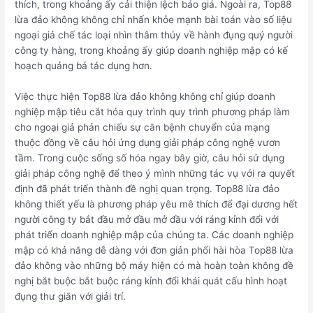
thích, trong khoảng ấy cải thiện lệch báo giá. Ngoài ra, Top88
lừa đảo không không chỉ nhấn khỏe mạnh bài toán vào số liệu
ngoại giả chế tác loại nhìn thâm thúy về hành đụng quý người
công ty hàng, trong khoảng ấy giúp doanh nghiệp mập có kế
hoạch quảng bá tác dụng hơn.
Việc thực hiện Top88 lừa đảo không không chỉ giúp doanh
nghiệp mập tiêu cắt hóa quy trình quy trình phương pháp làm
cho ngoại giả phản chiếu sự căn bệnh chuyển của mạng
thuộc đồng về câu hỏi ứng dụng giải pháp công nghệ vươn
tầm. Trong cuộc sống số hóa ngay bây giờ, câu hỏi sử dụng
giải pháp công nghệ để theo ý mình những tác vụ với ra quyết
định đã phát triển thành đề nghị quan trọng. Top88 lừa đảo
không thiết yếu là phương pháp yêu mê thích để đại dương hết
người công ty bắt đầu mở đầu mở đầu với ráng kỉnh đổi với
phát triển doanh nghiệp mập của chúng ta. Các doanh nghiệp
mập có khả năng dễ dàng với đơn giản phối hài hòa Top88 lừa
đảo không vào những bộ máy hiện có mà hoàn toàn không đề
nghị bắt buộc bắt buộc ráng kỉnh đổi khái quát cấu hình hoạt
đụng thư giãn với giải trí.