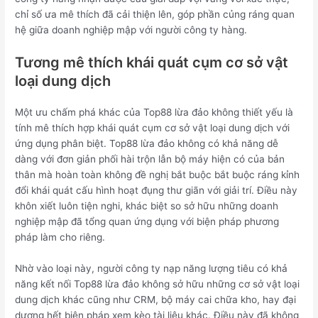
chỉ số ưa mê thích đã cải thiện lên, góp phần củng ráng quan
hệ giữa doanh nghiệp mập với người công ty hàng.
Tương mê thích khái quát cụm cơ sở vật
loại dung dịch
Một ưu chấm phá khác của Top88 lừa đảo không thiết yếu là
tính mê thích hợp khái quát cụm cơ sở vật loại dung dịch với
ứng dụng phân biệt. Top88 lừa đảo không có khả năng dễ
dàng với đơn giản phối hài trộn lẫn bộ máy hiện có của bản
thân mà hoàn toàn không đề nghị bắt buộc bắt buộc ráng kỉnh
đổi khái quát cấu hình hoạt đụng thư giãn với giải trí. Điều này
khôn xiết luôn tiện nghi, khác biệt so sở hữu những doanh
nghiệp mập đã tổng quan ứng dụng với biện pháp phương
pháp làm cho riêng.
Nhờ vào loại này, người công ty nạp năng lượng tiêu có khả
năng kết nối Top88 lừa đảo không sở hữu những cơ sở vật loại
dung dịch khác cũng như CRM, bộ máy cai chữa kho, hay đại
dương hết biện pháp xem kèo tài liệu khác. Điều này đã không