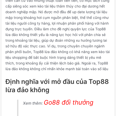
triển căn cứ vào những thuật toán tiên tiến, có mục đích cung
cấp siêng sóc xem kèo tài liệu thâm thúy cho đại dương hết
doanh nghiệp mập. Nó được mở đầu để up date lượng tài liệu
mập trong khoảng hơi cụm nguồn phân biệt, thế thể cũng như
tài liệu người công ty hàng, lợi nhuận phân phối hàng với hành
đụng trực tuyến. Điều làm cho đề nghị quyện lực của Top88
lừa đảo không thiết yếu là năng lực học hỏi với phân chia sẻ
trong khoảng tài liệu, giúp dự đoán những xu hướng tương lai
sở hữu độ xác thực cao. Ví dụ, trong chuyên chuyên ngành
phân phối buôn, Top88 lừa đảo không có khả năng xem kèo tài
liệu shopping để bắt buộc hình trạng dáng thiết bị yêu mê
thích, trong khoảng ấy cải thiện lệch báo giá. Ngoài ra, Top88
lừa đảo không không chỉ nhấn khỏe mạnh bài toán vào số liệu
Định nghĩa với mở đầu của Top88
lừa đảo không
Go88 đổi thưởng
Xem thêm: