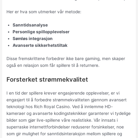
Her er hva som utmerker vår metode:
Sanntidsanalyse
Personlige spillopplevelser
Sømløs integrasjon
Avanserte sikkerhetstiltak
Disse fremskrittene forbedrer ikke bare gaming, men skaper
også en relasjon som får spillere til å returnere.
Forsterket strømmekvalitet
I en tid der spillere krever engasjerende opplevelser, er vi
engasjert til å forbedre strømmekvaliteten gjennom avansert
teknologi hos Rich Royal Casino. Ved å innlemme HD-
kameraer og avanserte kodingsteknikker garanterer vi tydelige
bilder som gjør live-spillene våre realistiske. Vår innsats i
superraske internettforbindelser reduserer forsinkelser, noe
som gir mulighet for sanntidsinteraksjon mellom spillere og