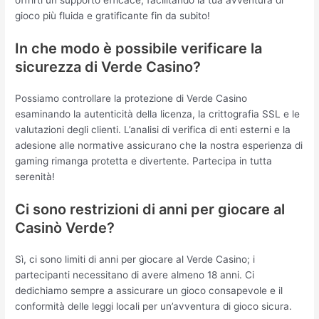
offrirti un supporto efficace, facilitando la tua avventura di
gioco più fluida e gratificante fin da subito!
In che modo è possibile verificare la
sicurezza di Verde Casino?
Possiamo controllare la protezione di Verde Casino
esaminando la autenticità della licenza, la crittografia SSL e le
valutazioni degli clienti. L’analisi di verifica di enti esterni e la
adesione alle normative assicurano che la nostra esperienza di
gaming rimanga protetta e divertente. Partecipa in tutta
serenità!
Ci sono restrizioni di anni per giocare al
Casinò Verde?
Sì, ci sono limiti di anni per giocare al Verde Casino; i
partecipanti necessitano di avere almeno 18 anni. Ci
dedichiamo sempre a assicurare un gioco consapevole e il
conformità delle leggi locali per un’avventura di gioco sicura.