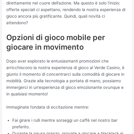
direttamente nel cuore dell’azione. Ma questo è solo l’inizio:
offerte speciali ci aspettano, rendendo la nostra esperienza di
gioco ancora più gratificante. Quindi, quali novità ci
attendono?
Opzioni di gioco mobile per
giocare in movimento
Dopo aver esplorato le entusiasmanti promozioni che
arricchiscono la nostra esperienza di gioco al Verde Casino, è
giunto il momento di concentrarci sulla comodità di giocare in
mobilità. Grazie alla tecnologia a portata di mano, possiamo
immergerci in un’esperienza di gioco emozionante ovunque e
in qualsiasi momento!
Immaginate l’ondata di eccitazione mentre:
Fai girare i rulli mentre sorseggi un caffè nel nostro bar
preferito.
Durante la pausa pranzo, provate a giocare a blackjack ai