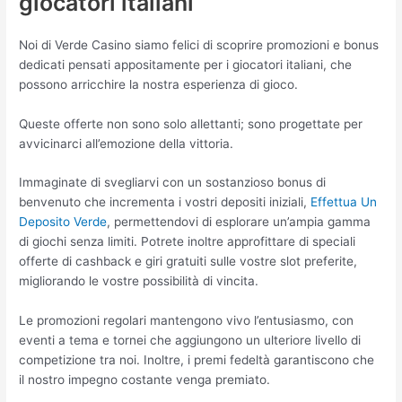
giocatori italiani
Noi di Verde Casino siamo felici di scoprire promozioni e bonus
dedicati pensati appositamente per i giocatori italiani, che
possono arricchire la nostra esperienza di gioco.
Queste offerte non sono solo allettanti; sono progettate per
avvicinarci all’emozione della vittoria.
Immaginate di svegliarvi con un sostanzioso bonus di
benvenuto che incrementa i vostri depositi iniziali,
Effettua Un
Deposito Verde
, permettendovi di esplorare un’ampia gamma
di giochi senza limiti. Potrete inoltre approfittare di speciali
offerte di cashback e giri gratuiti sulle vostre slot preferite,
migliorando le vostre possibilità di vincita.
Le promozioni regolari mantengono vivo l’entusiasmo, con
eventi a tema e tornei che aggiungono un ulteriore livello di
competizione tra noi. Inoltre, i premi fedeltà garantiscono che
il nostro impegno costante venga premiato.