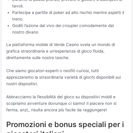
tavoli.
Partecipa a partite di poker ad alto rischio mentre aspetti il
treno.
Goditi l’azione dal vivo dei croupier comodamente dal
nostro divano
La piattaforma mobile di Verde Casino svela un mondo di
grafica straordinaria e un’esperienza di gioco fluida,
direttamente sulle nostre tasche.
Che siamo giocatori esperti o neofiti curiosi, tutti
apprezzeremo la straordinaria varietà di giochi disponibili sui
nostri dispositivi.
Abbracciamo la flessibilità del gioco su dispositivi mobili e
scopriamo avventure dovunque ci siamo! Il piacere non si
ferma, anzi,, risulta ancora più facile da raggiungere!
Promozioni e bonus speciali per i